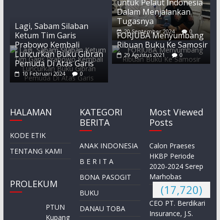
untuk Pelaut Indonesia
Dalam Menjalankan
Tugasnya
Lagi, Sabam Silaban
20 September 2024
0
Ketum Tim Garis
FORJUBA Menyumbang
Prabowo Kembali
Ribuan Buku Ke Samosir
Luncurkan Buku Gibran
29 Agustus 2021
0
Pemuda Di Atas Garis
10 Februari 2024
0
HALAMAN
KATEGORI
Most Viewed
BERITA
Posts
KODE ETIK
ANAK INDONESIA
Calon Praeses
TENTANG KAMI
HKBP Periode
B E R I T A
2020-2024 Serep
Marhobas
BONA PASOGIT
PROLEKUM
(17,720)
BUKU
CEO PT. Berdikari
PTUN
DANAU TOBA
Insurance, J.S.
Kupang