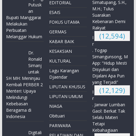
Simatupang, S.H.,
EDITORIAL
Putusk
M.H.; Tulus
an
ESAIS
Suarakan
Bupati Manggarai
Kebenaran Demi
FOKUS UTAMA
Melakukan
Rakyat
Perbuatan
GERMAS
(12,594)
Melanggar Hukum
I
KABAR BAIK
r
. Togap
KESAKSIAN
Dr.
Simangunsong, M
Ronald
KULTURAL
App: “Hidup Mesti
Simanj
Disyukuri dan
Lagu Karangan
untak
Dijalani Apa Pun
Djaendar
SH MH: Meninjau
yang Terjadi”
Kembali PERBER 2
LIPUTAN KHUSUS
(12,129)
Menteri: Upaya
I
LIPUTAN UMUM
Melindungi
r
Kebebasan
. Janwar Lumban
NIAGA
Beragama di
Gaol: Berkat Tak
Obituari
Indonesia
Selalu Materi
Tetapi
PARIWARA
Kebahagiaan
Digitali
PELATIHAN DAN