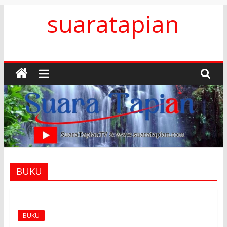
Skip
suaratapian
to
content
BUKU
BUKU