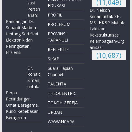
(11,049)
sasi
EDUKASI
Pertan
Dr. Nelson
PROFIL
ahan:
Simanjuntak SH,
Pandangan Dr.
MSi: HKBP Mutlak
PROLEKUM
Supardi Marbun
Lakukan
tentang Sertifikat
PROVINSI
Rekstrukturisasi
Elektronik dan
TAPANULI
Kelembagaan/Org
Peningkatan
anisasi
REFLEKTIF
Efisiensi
(10,687)
SIKAP
Dr.
Suara Tapian
Ronald
Channel
Simanj
TALENTA
untak:
Perpu
THEOCENTRIC
Perlindungan
TOKOH GEREJA
Umat Beragama,
Kunci Kebebasan
URBAN
Beragama
WAWANCARA