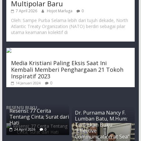
Multipolar Baru
7 April 2026
Hojot Marluga
0
Oleh: Sampe Purba Selama lebih dari tujuh dekade, North
Atlantic Treaty Organization (NATO) berdiri sebagai pilar
utama keamanan kolektif di
Media Kristiani Paling Eksis Saat Ini
Kembali Memberi Penghargaan 21 Tokoh
Inspiratif 2023
0
14 Januari 2024
RESENSI BUKU
Resensi: 77 Cerita
Dr. Purnama Nancy F.
Tentang Cinta; Surat dari
Lumban Batu, M.Hum:
Hati
Terbitkan Buku
24 April 2026
0
“Effective
Communication at Sea”