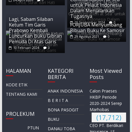
untuk Pelaut Indonesia
Dalam Menjalankan
Tugasnya
Lagi, Sabam Silaban
20 September 2024
0
Ketum Tim Garis
FORJUBA Menyumbang
Prabowo Kembali
Ribuan Buku Ke Samosir
Luncurkan Buku Gibran
29 Agustus 2021
0
Pemuda Di Atas Garis
10 Februari 2024
0
HALAMAN
KATEGORI
Most Viewed
BERITA
Posts
KODE ETIK
ANAK INDONESIA
Calon Praeses
TENTANG KAMI
HKBP Periode
B E R I T A
2020-2024 Serep
Marhobas
BONA PASOGIT
PROLEKUM
(17,712)
BUKU
CEO PT. Berdikari
PTUN
DANAU TOBA
Insurance, J.S.