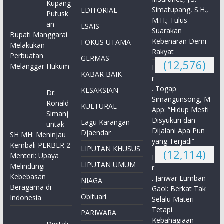
Kupang
Simatupang, S.H.,
EDITORIAL
Putusk
M.H.; Tulus
an
ESAIS
Suarakan
Bupati Manggarai
Kebenaran Demi
FOKUS UTAMA
Melakukan
Rakyat
Perbuatan
GERMAS
(12,576)
Melanggar Hukum
I
KABAR BAIK
r
. Togap
KESAKSIAN
Dr.
Simangunsong, M
Ronald
KULTURAL
App: “Hidup Mesti
Simanj
Disyukuri dan
Lagu Karangan
untak
Dijalani Apa Pun
Djaendar
SH MH: Meninjau
yang Terjadi”
Kembali PERBER 2
LIPUTAN KHUSUS
(12,114)
Menteri: Upaya
I
LIPUTAN UMUM
Melindungi
r
Kebebasan
. Janwar Lumban
NIAGA
Beragama di
Gaol: Berkat Tak
Obituari
Indonesia
Selalu Materi
Tetapi
PARIWARA
Kebahagiaan