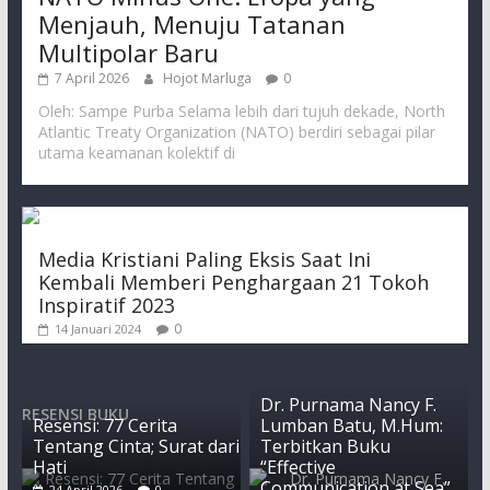
Menjauh, Menuju Tatanan
Multipolar Baru
7 April 2026
Hojot Marluga
0
Oleh: Sampe Purba Selama lebih dari tujuh dekade, North
Atlantic Treaty Organization (NATO) berdiri sebagai pilar
utama keamanan kolektif di
Media Kristiani Paling Eksis Saat Ini
Kembali Memberi Penghargaan 21 Tokoh
Inspiratif 2023
0
14 Januari 2024
Dr. Purnama Nancy F.
RESENSI BUKU
Resensi: 77 Cerita
Lumban Batu, M.Hum:
Tentang Cinta; Surat dari
Terbitkan Buku
Hati
“Effective
Communication at Sea”
24 April 2026
0