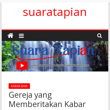
Skip
suaratapian
to
content
KABAR BAIK
Gereja yang
Memberitakan Kabar