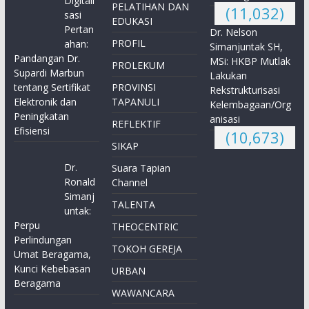
Digitali
PELATIHAN DAN
(11,032)
sasi
EDUKASI
Pertan
Dr. Nelson
PROFIL
ahan:
Simanjuntak SH,
Pandangan Dr.
MSi: HKBP Mutlak
PROLEKUM
Supardi Marbun
Lakukan
tentang Sertifikat
PROVINSI
Rekstrukturisasi
Elektronik dan
TAPANULI
Kelembagaan/Org
Peningkatan
anisasi
REFLEKTIF
Efisiensi
(10,673)
SIKAP
Dr.
Suara Tapian
Ronald
Channel
Simanj
TALENTA
untak:
Perpu
THEOCENTRIC
Perlindungan
TOKOH GEREJA
Umat Beragama,
Kunci Kebebasan
URBAN
Beragama
WAWANCARA