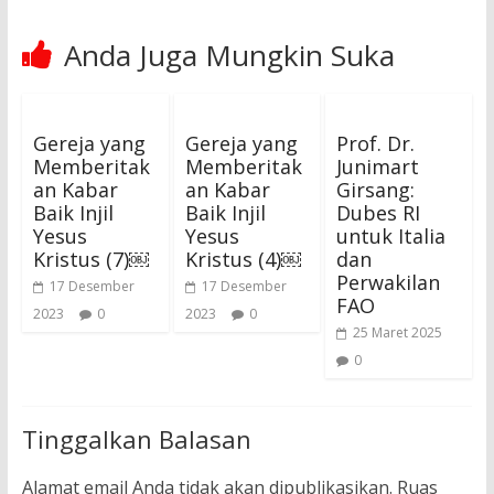
Anda Juga Mungkin Suka
Gereja yang
Gereja yang
Prof. Dr.
Memberitak
Memberitak
Junimart
an Kabar
an Kabar
Girsang:
Baik Injil
Baik Injil
Dubes RI
Yesus
Yesus
untuk Italia
Kristus (7)￼
Kristus (4)￼
dan
Perwakilan
17 Desember
17 Desember
FAO
2023
0
2023
0
25 Maret 2025
0
Tinggalkan Balasan
Alamat email Anda tidak akan dipublikasikan.
Ruas