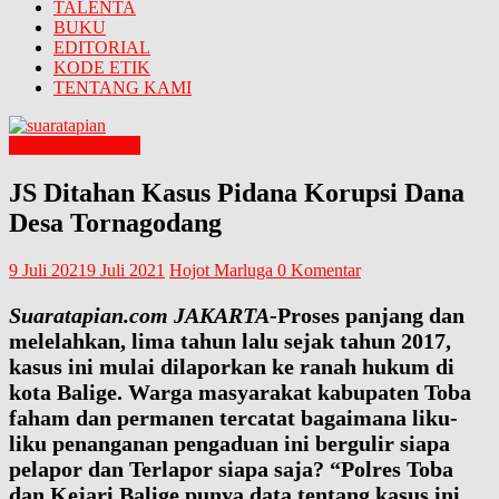
TALENTA
BUKU
EDITORIAL
KODE ETIK
TENTANG KAMI
BONA PASOGIT
JS Ditahan Kasus Pidana Korupsi Dana
Desa Tornagodang
9 Juli 2021
9 Juli 2021
Hojot Marluga
0 Komentar
Suaratapian.com JAKARTA
-Proses panjang dan
melelahkan, lima tahun lalu sejak tahun 2017,
kasus ini mulai dilaporkan ke ranah hukum di
kota Balige. Warga masyarakat kabupaten Toba
faham dan permanen tercatat bagaimana liku-
liku penanganan pengaduan ini bergulir siapa
pelapor dan Terlapor siapa saja? “Polres Toba
dan Kejari Balige punya data tentang kasus ini,