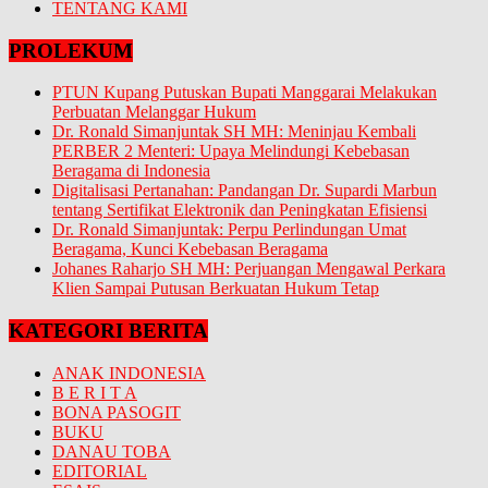
TENTANG KAMI
PROLEKUM
PTUN Kupang Putuskan Bupati Manggarai Melakukan
Perbuatan Melanggar Hukum
Dr. Ronald Simanjuntak SH MH: Meninjau Kembali
PERBER 2 Menteri: Upaya Melindungi Kebebasan
Beragama di Indonesia
Digitalisasi Pertanahan: Pandangan Dr. Supardi Marbun
tentang Sertifikat Elektronik dan Peningkatan Efisiensi
Dr. Ronald Simanjuntak: Perpu Perlindungan Umat
Beragama, Kunci Kebebasan Beragama
Johanes Raharjo SH MH: Perjuangan Mengawal Perkara
Klien Sampai Putusan Berkuatan Hukum Tetap
KATEGORI BERITA
ANAK INDONESIA
B E R I T A
BONA PASOGIT
BUKU
DANAU TOBA
EDITORIAL