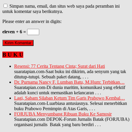
Simpan nama, email, dan situs web saya pada peramban ini
untuk komentar saya berikutnya.
Please enter an answer in digits:
eleven + 6 =
B U K U
Resensi: 77 Cerita Tentang Cinta; Surat dari Hati
suaratapian.com-Saat buku ini dikirim, ada senyum yang tak
ditutup-tutupi. Sebuah paket datang,
. . .
Dr. Purnama Nancy F. Lumban Batu, M.Hum: Terbitkan…
Suaratapian.com-Di dunia maritim, komunikasi yang efektif
adalah kunci untuk memastikan kelancaran
. . .
Lagi, Sabam Silaban Ketum Tim Garis Prabowo Kembal…
Suaratapian.com-Luarbiasa antusiasnya. Selesai menerbitkan
buku Prabowo Pemimpin di Atas Garis,
. . .
FORJUBA Menyumbang Ribuan Buku Ke Samosir
Suaratapian.com DEPOK-Forum Jurnalis Batak (FORJUBA)
organisasi jurnalis Batak yang baru berdiri
. . .