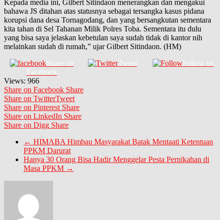
Kepada media ini, Gilbert Sitindaon menerangkan dan mengakui
bahawa JS ditahan atas statusnya sebagai tersangka kasus pidana
korupsi dana desa Tornagodang, dan yang bersangkutan sementara
kita tahan di Sel Tahanan Milik Polres Toba. Sementara itu dulu
yang bisa saya jelaskan kebetulan saya sudah tidak di kantor nih
melainkan sudah di rumah,” ujar Gilbert Sitindaon. (HM)
Share on
Tweet
Follow us
Facebook
Views:
966
Share on Facebook
Share
Share on Twitter
Tweet
Share on Pinterest
Share
Share on LinkedIn
Share
Share on Digg
Share
←
HIMABA Himbau Masyarakat Batak Mentaati Ketentuan
PPKM Darurat
Hanya 30 Orang Bisa Hadir Menggelar Pesta Pernikahan di
Masa PPKM
→