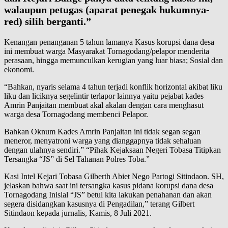
walaupun petugas (aparat penegak hukumnya-
red) silih berganti.”
Kenangan penanganan 5 tahun lamanya Kasus korupsi dana desa
ini membuat warga Masyarakat Tornagodang/pelapor menderita
perasaan, hingga memunculkan kerugian yang luar biasa; Sosial dan
ekonomi.
“Bahkan, nyaris selama 4 tahun terjadi konflik horizontal akibat liku
liku dan liciknya segelintir terlapor lainnya yaitu pejabat kades
Amrin Panjaitan membuat akal akalan dengan cara menghasut
warga desa Tornagodang membenci Pelapor.
Bahkan Oknum Kades Amrin Panjaitan ini tidak segan segan
meneror, menyatroni warga yang dianggapnya tidak sehaluan
dengan ulahnya sendiri.” “Pihak Kejaksaan Negeri Tobasa Titipkan
Tersangka “JS” di Sel Tahanan Polres Toba.”
Kasi Intel Kejari Tobasa Gilberth Abiet Nego Partogi Sitindaon. SH,
jelaskan bahwa saat ini tersangka kasus pidana korupsi dana desa
Tornagodang Inisial “JS” betul kita lakukan penahanan dan akan
segera disidangkan kasusnya di Pengadilan,” terang Gilbert
Sitindaon kepada jurnalis, Kamis, 8 Juli 2021.