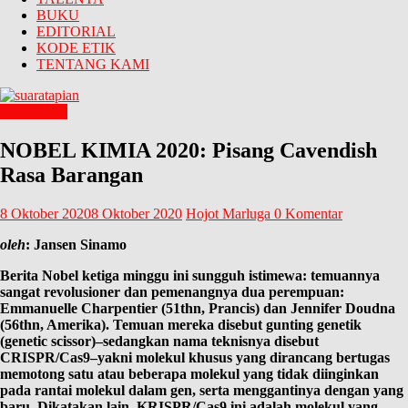
BUKU
EDITORIAL
KODE ETIK
TENTANG KAMI
TALENTA
NOBEL KIMIA 2020: Pisang Cavendish
Rasa Barangan
8 Oktober 2020
8 Oktober 2020
Hojot Marluga
0 Komentar
oleh
: Jansen Sinamo
Berita Nobel ketiga minggu ini sungguh istimewa: temuannya
sangat revolusioner dan pemenangnya dua perempuan:
Emmanuelle Charpentier (51thn, Prancis) dan Jennifer Doudna
(56thn, Amerika). Temuan mereka disebut gunting genetik
(genetic scissor)–sedangkan nama teknisnya disebut
CRISPR/Cas9–yakni molekul khusus yang dirancang bertugas
memotong satu atau beberapa molekul yang tidak diinginkan
pada rantai molekul dalam gen, serta menggantinya dengan yang
baru. Dikatakan lain, KRISPR/Cas9 ini adalah molekul yang