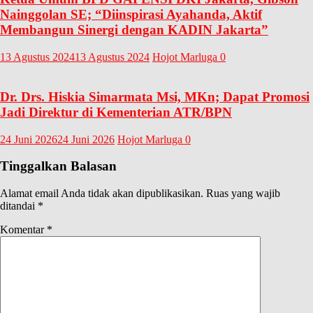
Nainggolan SE; “Diinspirasi Ayahanda, Aktif
Membangun Sinergi dengan KADIN Jakarta”
13 Agustus 2024
13 Agustus 2024
Hojot Marluga
0
Dr. Drs. Hiskia Simarmata Msi, MKn; Dapat Promosi
Jadi Direktur di Kementerian ATR/BPN
24 Juni 2026
24 Juni 2026
Hojot Marluga
0
Tinggalkan Balasan
Alamat email Anda tidak akan dipublikasikan.
Ruas yang wajib
ditandai
*
Komentar
*