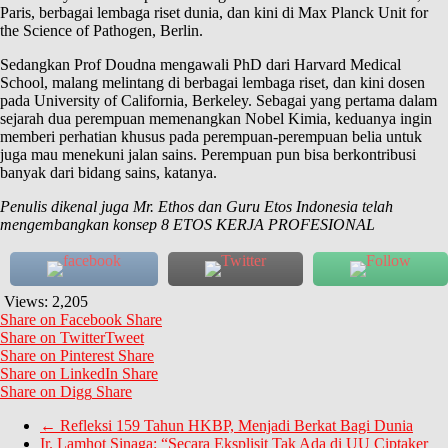
Paris, berbagai lembaga riset dunia, dan kini di Max Planck Unit for
the Science of Pathogen, Berlin.
Sedangkan Prof Doudna mengawali PhD dari Harvard Medical
School, malang melintang di berbagai lembaga riset, dan kini dosen
pada University of California, Berkeley. Sebagai yang pertama dalam
sejarah dua perempuan memenangkan Nobel Kimia, keduanya ingin
memberi perhatian khusus pada perempuan-perempuan belia untuk
juga mau menekuni jalan sains. Perempuan pun bisa berkontribusi
banyak dari bidang sains, katanya.
Penulis dikenal juga Mr. Ethos dan Guru Etos Indonesia telah
mengembangkan konsep 8 ETOS KERJA PROFESIONAL
Views:
2,205
Share on Facebook
Share
Share on Twitter
Tweet
Share on Pinterest
Share
Share on LinkedIn
Share
Share on Digg
Share
←
Refleksi 159 Tahun HKBP, Menjadi Berkat Bagi Dunia
Ir. Lamhot Sinaga: “Secara Eksplisit Tak Ada di UU Ciptaker