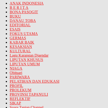
ANAK INDONESIA
B E R I T A
BONA PASOGIT
BUKU
DANAU TOBA
EDITORIAL
ESAIS
FOKUS UTAMA
GERMAS
KABAR BAIK
KESAKSIAN
KULTURAL
Lagu Karangan Djaendar
LIPUTAN KHUSUS
LIPUTAN UMUM
NIAGA
Obituari
PARIWARA
PELATIHAN DAN EDUKASI
PROFIL
PROLEKUM
PROVINSI TAPANULI
REFLEKTIF
SIKAP
Suara Tapian Channel