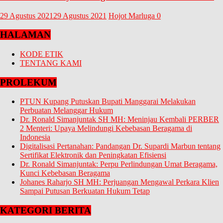
29 Agustus 2021
29 Agustus 2021
Hojot Marluga
0
HALAMAN
KODE ETIK
TENTANG KAMI
PROLEKUM
PTUN Kupang Putuskan Bupati Manggarai Melakukan
Perbuatan Melanggar Hukum
Dr. Ronald Simanjuntak SH MH: Meninjau Kembali PERBER
2 Menteri: Upaya Melindungi Kebebasan Beragama di
Indonesia
Digitalisasi Pertanahan: Pandangan Dr. Supardi Marbun tentang
Sertifikat Elektronik dan Peningkatan Efisiensi
Dr. Ronald Simanjuntak: Perpu Perlindungan Umat Beragama,
Kunci Kebebasan Beragama
Johanes Raharjo SH MH: Perjuangan Mengawal Perkara Klien
Sampai Putusan Berkuatan Hukum Tetap
KATEGORI BERITA