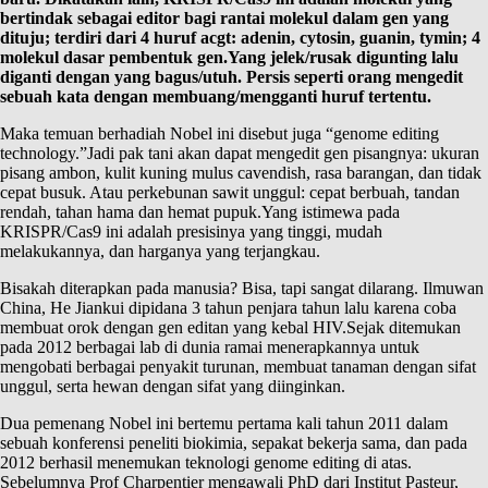
bertindak sebagai editor bagi rantai molekul dalam gen yang
dituju; terdiri dari 4 huruf acgt: adenin, cytosin, guanin, tymin; 4
molekul dasar pembentuk gen.Yang jelek/rusak digunting lalu
diganti dengan yang bagus/utuh. Persis seperti orang mengedit
sebuah kata dengan membuang/mengganti huruf tertentu.
Maka temuan berhadiah Nobel ini disebut juga “genome editing
technology.”Jadi pak tani akan dapat mengedit gen pisangnya: ukuran
pisang ambon, kulit kuning mulus cavendish, rasa barangan, dan tidak
cepat busuk. Atau perkebunan sawit unggul: cepat berbuah, tandan
rendah, tahan hama dan hemat pupuk.Yang istimewa pada
KRISPR/Cas9 ini adalah presisinya yang tinggi, mudah
melakukannya, dan harganya yang terjangkau.
Bisakah diterapkan pada manusia? Bisa, tapi sangat dilarang. Ilmuwan
China, He Jiankui dipidana 3 tahun penjara tahun lalu karena coba
membuat orok dengan gen editan yang kebal HIV.Sejak ditemukan
pada 2012 berbagai lab di dunia ramai menerapkannya untuk
mengobati berbagai penyakit turunan, membuat tanaman dengan sifat
unggul, serta hewan dengan sifat yang diinginkan.
Dua pemenang Nobel ini bertemu pertama kali tahun 2011 dalam
sebuah konferensi peneliti biokimia, sepakat bekerja sama, dan pada
2012 berhasil menemukan teknologi genome editing di atas.
Sebelumnya Prof Charpentier mengawali PhD dari Institut Pasteur,