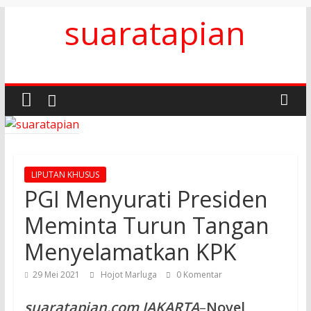
Skip
suaratapian
to
content
LIPUTAN KHUSUS
PGI Menyurati Presiden
Meminta Turun Tangan
Menyelamatkan KPK
29 Mei 2021
Hojot Marluga
0 Komentar
suaratapian.com JAKARTA
–
Novel