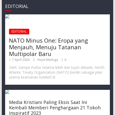
EDITORIAL
EDITORIAL
NATO Minus One: Eropa yang
Menjauh, Menuju Tatanan
Multipolar Baru
7 April 2026
Hojot Marluga
0
Oleh: Sampe Purba Selama lebih dari tujuh dekade, North
Atlantic Treaty Organization (NATO) berdiri sebagai pilar
utama keamanan kolektif di
Media Kristiani Paling Eksis Saat Ini
Kembali Memberi Penghargaan 21 Tokoh
Inspiratif 2023