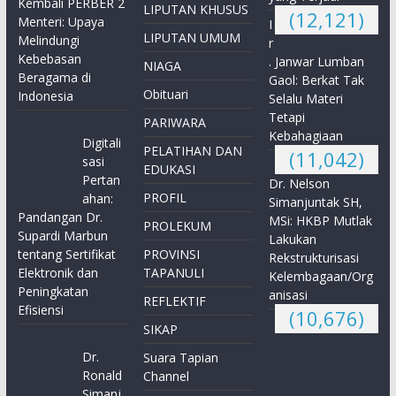
Kembali PERBER 2
LIPUTAN KHUSUS
(12,121)
Menteri: Upaya
I
LIPUTAN UMUM
Melindungi
r
Kebebasan
. Janwar Lumban
NIAGA
Beragama di
Gaol: Berkat Tak
Obituari
Indonesia
Selalu Materi
Tetapi
PARIWARA
Kebahagiaan
Digitali
PELATIHAN DAN
(11,042)
sasi
EDUKASI
Pertan
Dr. Nelson
PROFIL
ahan:
Simanjuntak SH,
Pandangan Dr.
MSi: HKBP Mutlak
PROLEKUM
Supardi Marbun
Lakukan
tentang Sertifikat
PROVINSI
Rekstrukturisasi
Elektronik dan
TAPANULI
Kelembagaan/Org
Peningkatan
anisasi
REFLEKTIF
Efisiensi
(10,676)
SIKAP
Dr.
Suara Tapian
Ronald
Channel
Simanj