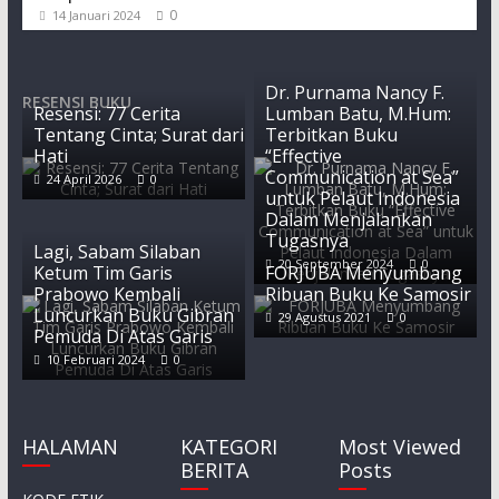
0
14 Januari 2024
Dr. Purnama Nancy F.
RESENSI BUKU
Resensi: 77 Cerita
Lumban Batu, M.Hum:
Tentang Cinta; Surat dari
Terbitkan Buku
Hati
“Effective
Communication at Sea”
24 April 2026
0
untuk Pelaut Indonesia
Dalam Menjalankan
Tugasnya
Lagi, Sabam Silaban
20 September 2024
0
Ketum Tim Garis
FORJUBA Menyumbang
Prabowo Kembali
Ribuan Buku Ke Samosir
Luncurkan Buku Gibran
29 Agustus 2021
0
Pemuda Di Atas Garis
10 Februari 2024
0
HALAMAN
KATEGORI
Most Viewed
BERITA
Posts