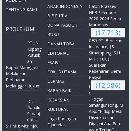
KODE ETIK
ANAK INDONESIA
Calon Praeses
TENTANG KAMI
HKBP Periode
B E R I T A
2020-2024 Serep
Marhobas
BONA PASOGIT
PROLEKUM
(17,713)
BUKU
CEO PT. Berdikari
PTUN
DANAU TOBA
Insurance, J.S.
Kupang
Simatupang, S.H.,
EDITORIAL
Putusk
M.H.; Tulus
an
ESAIS
Suarakan
Bupati Manggarai
Kebenaran Demi
FOKUS UTAMA
Melakukan
Rakyat
Perbuatan
GERMAS
(12,586)
Melanggar Hukum
I
KABAR BAIK
r
. Togap
KESAKSIAN
Dr.
Simangunsong, M
Ronald
KULTURAL
App: “Hidup Mesti
Simanj
Disyukuri dan
Lagu Karangan
untak
Dijalani Apa Pun
Djaendar
SH MH: Meninjau
yang Terjadi”