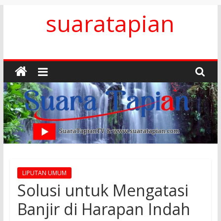
Skip
suaratapian
to
content
LIPUTAN UMUM
Solusi untuk Mengatasi
Banjir di Harapan Indah