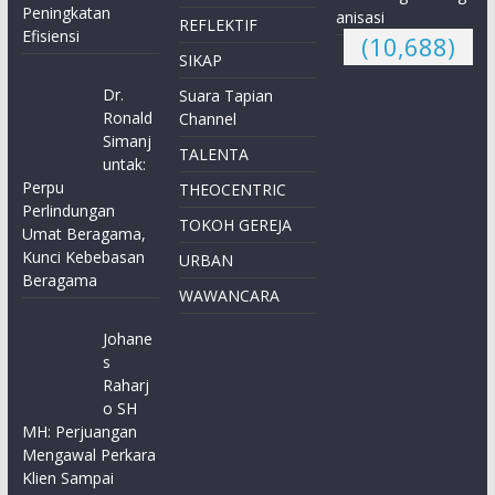
Peningkatan
anisasi
REFLEKTIF
Efisiensi
(10,688)
SIKAP
Dr.
Suara Tapian
Ronald
Channel
Simanj
TALENTA
untak:
Perpu
THEOCENTRIC
Perlindungan
TOKOH GEREJA
Umat Beragama,
Kunci Kebebasan
URBAN
Beragama
WAWANCARA
Johane
s
Raharj
o SH
MH: Perjuangan
Mengawal Perkara
Klien Sampai