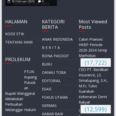
10 Februari 2024
0
HALAMAN
KATEGORI
Most Viewed
BERITA
Posts
KODE ETIK
ANAK INDONESIA
Calon Praeses
TENTANG KAMI
HKBP Periode
B E R I T A
2020-2024 Serep
Marhobas
BONA PASOGIT
PROLEKUM
(17,722)
BUKU
CEO PT. Berdikari
PTUN
DANAU TOBA
Insurance, J.S.
Kupang
Simatupang, S.H.,
EDITORIAL
Putusk
M.H.; Tulus
an
ESAIS
Suarakan
Bupati Manggarai
Kebenaran Demi
FOKUS UTAMA
Melakukan
Rakyat
Perbuatan
GERMAS
(12,599)
Melanggar Hukum
I
KABAR BAIK
r