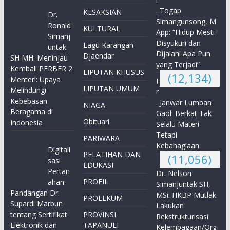
. Togap
KESAKSIAN
Dr.
Simangunsong, M
Ronald
KULTURAL
App: “Hidup Mesti
Simanj
Disyukuri dan
Lagu Karangan
untak
Dijalani Apa Pun
Djaendar
SH MH: Meninjau
yang Terjadi”
Kembali PERBER 2
LIPUTAN KHUSUS
(12,134)
Menteri: Upaya
I
LIPUTAN UMUM
Melindungi
r
Kebebasan
. Janwar Lumban
NIAGA
Beragama di
Gaol: Berkat Tak
Obituari
Indonesia
Selalu Materi
Tetapi
PARIWARA
Kebahagiaan
Digitali
PELATIHAN DAN
(11,056)
sasi
EDUKASI
Pertan
Dr. Nelson
PROFIL
ahan:
Simanjuntak SH,
Pandangan Dr.
MSi: HKBP Mutlak
PROLEKUM
Supardi Marbun
Lakukan
tentang Sertifikat
PROVINSI
Rekstrukturisasi
Elektronik dan
TAPANULI
Kelembagaan/Org