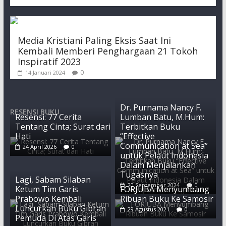
Media Kristiani Paling Eksis Saat Ini
Kembali Memberi Penghargaan 21 Tokoh
Inspiratif 2023
0
14 Januari 2024
Dr. Purnama Nancy F.
RESENSI BUKU
Resensi: 77 Cerita
Lumban Batu, M.Hum:
Tentang Cinta; Surat dari
Terbitkan Buku
Hati
“Effective
Communication at Sea”
24 April 2026
0
untuk Pelaut Indonesia
Dalam Menjalankan
Tugasnya
Lagi, Sabam Silaban
20 September 2024
0
Ketum Tim Garis
FORJUBA Menyumbang
Prabowo Kembali
Ribuan Buku Ke Samosir
Luncurkan Buku Gibran
29 Agustus 2021
0
Pemuda Di Atas Garis