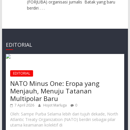
(FORJUBA) organisasi jurnalis Batak yang baru
berdiri
. . .
EDITORIAL
EDITORIAL
NATO Minus One: Eropa yang
Menjauh, Menuju Tatanan
Multipolar Baru
7 April 2026
Hojot Marluga
0
Oleh: Sampe Purba Selama lebih dari tujuh dekade, North
Atlantic Treaty Organization (NATO) berdiri sebagai pilar
utama keamanan kolektif di