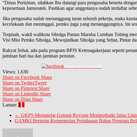
“Dinas Perizinan, silahkan Ibu datangi para pengusaha beserta deng
kepesertaan Jamsostek. Pastikan agar anggotanya sudah terdaftar sebe
Jika pengusaha sudah menanggung iuran seluruh pekerja, maka kuota i
kecelakaan dan meninggal, pemko juga yang menanggungnya. Ini sesu
Terpisah, wakil walikota Sibolga Pantas Maruba Lumban Tobing m
Visi Misi Pemko Sibolga, Mewujudkan Sibolga yang Sehat, Pintar da
Rakyat Sehat, ada pada program BPJS Ketenagakerjaan seperti penan
jaminan hari tua dan jaminan pensiun.
Share on Facebook
Views:
1,630
Share on Facebook
Share
Share on Twitter
Tweet
Share on Pinterest
Share
Share on LinkedIn
Share
Share on Digg
Share
Laman:
1
2
←
GKPS Menggelar Gotong Royong Memperbaiki Jalan Lintas
GAMKI Bertemu Kementerian Pertahanan Bahas Program Be