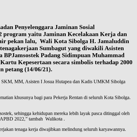
2
Badan Penyelenggara Jaminan Sosial
 2 program yaitu Jaminan Kecelakaan Kerja dan
ir pekan lalu, Wali Kota Sibolga H. Jamaluddin
enagakerjaan Sumbagut yang diwakili Asisten
epala BPJamsostek Padang Sidimpuan Muhammad
Kartu Kepesertaan secara simbolis terhadap 2000
n petang (14/06/21).
bara, SKM, MM, Asisten I Josua Hutapea dan Kadis UMKM Sibolga
atian khusunya bagi para Pekerja Rentan di seluruh Kota Sibolga.
stek, sehingga kehidupan mereka lebih layak pasca ditinggal oleh
da APBD 2022,” tambah Walikota .
rjakan tenaga kerja diwajibkan melindung seluruh karyawannya.