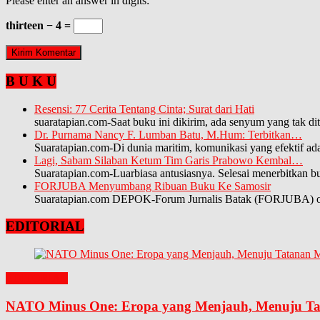
Please enter an answer in digits:
thirteen − 4 =
B U K U
Resensi: 77 Cerita Tentang Cinta; Surat dari Hati
suaratapian.com-Saat buku ini dikirim, ada senyum yang tak di
Dr. Purnama Nancy F. Lumban Batu, M.Hum: Terbitkan…
Suaratapian.com-Di dunia maritim, komunikasi yang efektif a
Lagi, Sabam Silaban Ketum Tim Garis Prabowo Kembal…
Suaratapian.com-Luarbiasa antusiasnya. Selesai menerbitkan 
FORJUBA Menyumbang Ribuan Buku Ke Samosir
Suaratapian.com DEPOK-Forum Jurnalis Batak (FORJUBA) orga
EDITORIAL
EDITORIAL
NATO Minus One: Eropa yang Menjauh, Menuju Tat