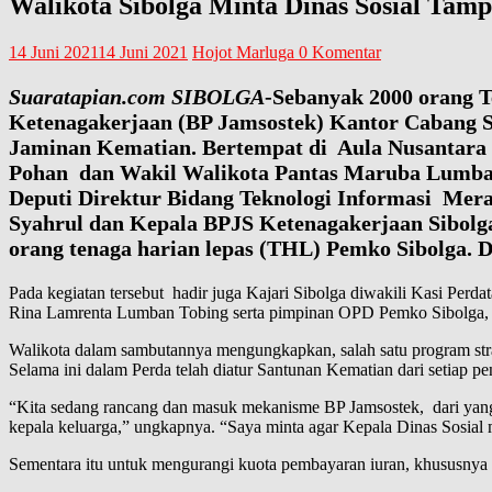
Walikota Sibolga Minta Dinas Sosial Tam
14 Juni 2021
14 Juni 2021
Hojot Marluga
0 Komentar
Suaratapian.com SIBOLGA
-Sebanyak 2000 orang T
Ketenagakerjaan (BP Jamsostek) Kantor Cabang S
Jaminan Kematian. Bertempat di Aula Nusantara I
Pohan dan Wakil Walikota Pantas Maruba Lumban
Deputi Direktur Bidang Teknologi Informasi Me
Syahrul dan Kepala BPJS Ketenagakerjaan Sibolga
orang tenaga harian lepas (THL) Pemko Sibolga. De
Pada kegiatan tersebut hadir juga Kajari Sibolga diwakili Kasi P
Rina Lamrenta Lumban Tobing serta pimpinan OPD Pemko Sibolga,
Walikota dalam sambutannya mengungkapkan, salah satu program stra
Selama ini dalam Perda telah diatur Santunan Kematian dari setiap 
“Kita sedang rancang dan masuk mekanisme BP Jamsostek, dari yang 
kepala keluarga,” ungkapnya. “Saya minta agar Kepala Dinas Sosial
Sementara itu untuk mengurangi kuota pembayaran iuran, khususnya