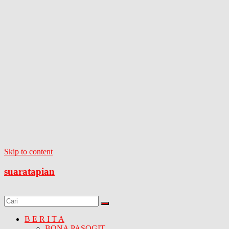
Skip to content
suaratapian
B E R I T A
BONA PASOGIT