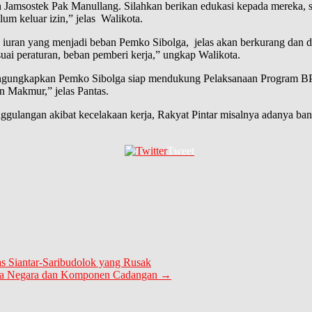
an Jamsostek Pak Manullang. Silahkan berikan edukasi kepada mereka,
lum keluar izin,” jelas Walikota.
uran yang menjadi beban Pemko Sibolga, jelas akan berkurang dan dapa
ai peraturan, beban pemberi kerja,” ungkap Walikota.
engungkapkan Pemko Sibolga siap mendukung Pelaksanaan Program BP
n Makmur,” jelas Pantas.
ggulangan akibat kecelakaan kerja, Rakyat Pintar misalnya adanya ban
Tweet
 Siantar-Saribudolok yang Rusak
la Negara dan Komponen Cadangan
→