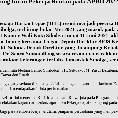
pung Iuran Pekerja Rentan pada APBD 202
enaga Harian Lepas (THL) resmi menjadi peserta 
ibolga, terhitung bulan Mei 2021 yang masuk pada
 Kantor Wali Kota Sibolga Jumat 11 Juni 2021, akh
 Tobing bersama dengan Deputi Direktur BPJS Ket
ralih Sukma. Deputi Direktur yang didampingi K
 Dr. Sanco Simanullang secara resmi menyerahkan 
mikian keterangan tertulis Jamsostek Sibolga, seni
erdata dan Tata Negara Lamro Simbolon, SH, Sekdakot M. Yusuf Batu
 Camat dan Lurah.
tegis yang sedang dirancang adalah peningkatan santunan Jaminan Kem
penduduk mendapatkan 1 Juta per kematian.
selama ini menerima Rp 1 Juta menjadi Rp 42 juta pada Program Jamso
 melakukan kajian dan usulan, agar iuran Pekerja dapat ditampung pa
 bagi para Pemberi Kerja terutama pimpinan perusahaan yang mempeke