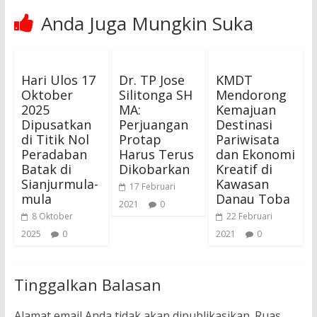
Anda Juga Mungkin Suka
Hari Ulos 17
Dr. TP Jose
KMDT
Oktober
Silitonga SH
Mendorong
2025
MA:
Kemajuan
Dipusatkan
Perjuangan
Destinasi
di Titik Nol
Protap
Pariwisata
Peradaban
Harus Terus
dan Ekonomi
Batak di
Dikobarkan
Kreatif di
Sianjurmula-
Kawasan
17 Februari
mula
Danau Toba
2021
0
8 Oktober
22 Februari
2025
0
2021
0
Tinggalkan Balasan
Alamat email Anda tidak akan dipublikasikan.
Ruas