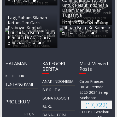
Communication at Sea”
24 April 2026
0
untuk Pelaut Indonesia
Dalam Menjalankan
Tugasnya
Lagi, Sabam Silaban
20 September 2024
0
Ketum Tim Garis
FORJUBA Menyumbang
Prabowo Kembali
Ribuan Buku Ke Samosir
Luncurkan Buku Gibran
29 Agustus 2021
0
Pemuda Di Atas Garis
10 Februari 2024
0
HALAMAN
KATEGORI
Most Viewed
BERITA
Posts
KODE ETIK
ANAK INDONESIA
Calon Praeses
TENTANG KAMI
HKBP Periode
B E R I T A
2020-2024 Serep
Marhobas
BONA PASOGIT
PROLEKUM
(17,722)
BUKU
CEO PT. Berdikari
PTUN
DANAU TOBA