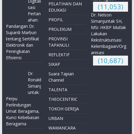
Digitali
PELATIHAN DAN
(11,053)
sasi
EDUKASI
Pertan
Dr. Nelson
PROFIL
ahan:
Simanjuntak SH,
Pandangan Dr.
MSi: HKBP Mutlak
PROLEKUM
Supardi Marbun
Lakukan
tentang Sertifikat
PROVINSI
Rekstrukturisasi
Elektronik dan
TAPANULI
Kelembagaan/Org
Peningkatan
anisasi
REFLEKTIF
Efisiensi
(10,687)
SIKAP
Dr.
Suara Tapian
Ronald
Channel
Simanj
TALENTA
untak:
Perpu
THEOCENTRIC
Perlindungan
TOKOH GEREJA
Umat Beragama,
Kunci Kebebasan
URBAN
Beragama
WAWANCARA