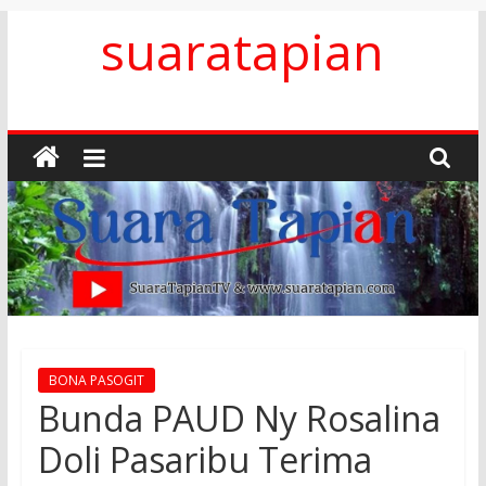
Skip
suaratapian
to
content
BONA PASOGIT
Bunda PAUD Ny Rosalina
Doli Pasaribu Terima