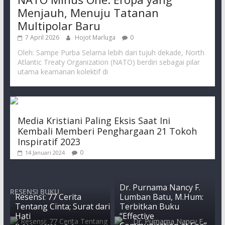
Menjauh, Menuju Tatanan
Multipolar Baru
7 April 2026
Hojot Marluga
0
Oleh: Sampe Purba Selama lebih dari tujuh dekade, North
Atlantic Treaty Organization (NATO) berdiri sebagai pilar
utama keamanan kolektif di
Media Kristiani Paling Eksis Saat Ini
Kembali Memberi Penghargaan 21 Tokoh
Inspiratif 2023
0
14 Januari 2024
Dr. Purnama Nancy F.
RESENSI BUKU
Resensi: 77 Cerita
Lumban Batu, M.Hum:
Tentang Cinta; Surat dari
Terbitkan Buku
Hati
“Effective