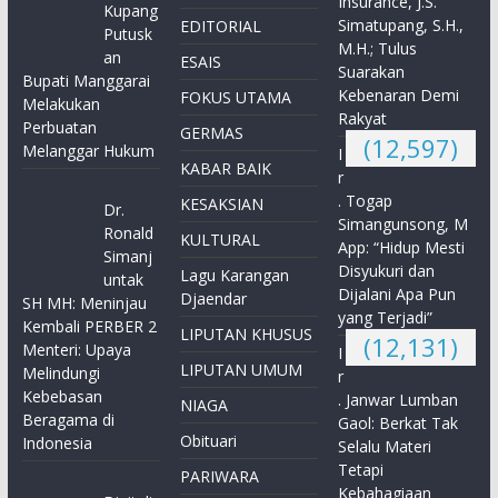
Insurance, J.S.
Kupang
Simatupang, S.H.,
EDITORIAL
Putusk
M.H.; Tulus
an
ESAIS
Suarakan
Bupati Manggarai
Kebenaran Demi
FOKUS UTAMA
Melakukan
Rakyat
Perbuatan
GERMAS
(12,597)
Melanggar Hukum
I
KABAR BAIK
r
. Togap
KESAKSIAN
Dr.
Simangunsong, M
Ronald
KULTURAL
App: “Hidup Mesti
Simanj
Disyukuri dan
Lagu Karangan
untak
Dijalani Apa Pun
Djaendar
SH MH: Meninjau
yang Terjadi”
Kembali PERBER 2
LIPUTAN KHUSUS
(12,131)
Menteri: Upaya
I
LIPUTAN UMUM
Melindungi
r
Kebebasan
. Janwar Lumban
NIAGA
Beragama di
Gaol: Berkat Tak
Obituari
Indonesia
Selalu Materi
Tetapi
PARIWARA
Kebahagiaan