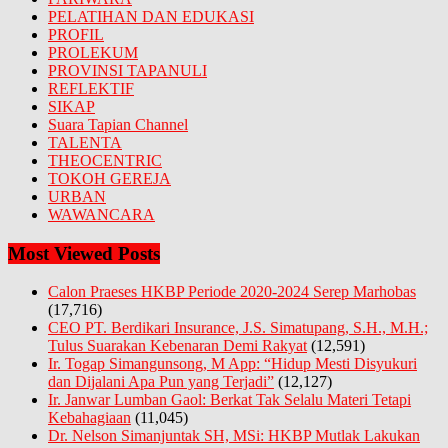
PELATIHAN DAN EDUKASI
PROFIL
PROLEKUM
PROVINSI TAPANULI
REFLEKTIF
SIKAP
Suara Tapian Channel
TALENTA
THEOCENTRIC
TOKOH GEREJA
URBAN
WAWANCARA
Most Viewed Posts
Calon Praeses HKBP Periode 2020-2024 Serep Marhobas
(17,716)
CEO PT. Berdikari Insurance, J.S. Simatupang, S.H., M.H.;
Tulus Suarakan Kebenaran Demi Rakyat
(12,591)
Ir. Togap Simangunsong, M App: “Hidup Mesti Disyukuri
dan Dijalani Apa Pun yang Terjadi”
(12,127)
Ir. Janwar Lumban Gaol: Berkat Tak Selalu Materi Tetapi
Kebahagiaan
(11,045)
Dr. Nelson Simanjuntak SH, MSi: HKBP Mutlak Lakukan