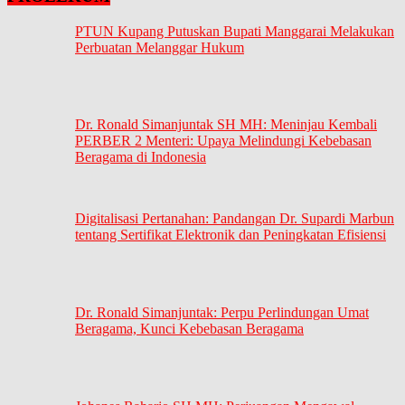
PTUN Kupang Putuskan Bupati Manggarai Melakukan
Perbuatan Melanggar Hukum
Dr. Ronald Simanjuntak SH MH: Meninjau Kembali
PERBER 2 Menteri: Upaya Melindungi Kebebasan
Beragama di Indonesia
Digitalisasi Pertanahan: Pandangan Dr. Supardi Marbun
tentang Sertifikat Elektronik dan Peningkatan Efisiensi
Dr. Ronald Simanjuntak: Perpu Perlindungan Umat
Beragama, Kunci Kebebasan Beragama