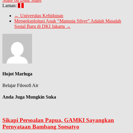
Share on Digg
Share
Laman:
1
2
←
Universitas Kehidupan
Mengeksploitasi Anak “Manusia Silver” Adalah Masalah
Sosial Baru di DKI Jakarta
→
Hojot Marluga
Belajar Filosofi Air
Anda Juga Mungkin Suka
Sikapi Persoalan Papua, GAMKI Sayangkan
Pernyataan Bambang Soesatyo