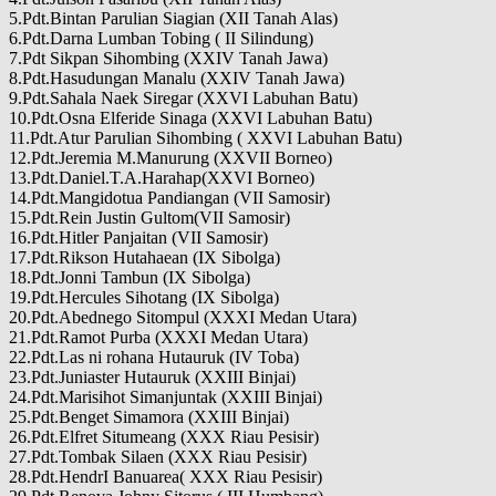
5.Pdt.Bintan Parulian Siagian (XII Tanah Alas)
6.Pdt.Darna Lumban Tobing ( II Silindung)
7.Pdt Sikpan Sihombing (XXIV Tanah Jawa)
8.Pdt.Hasudungan Manalu (XXIV Tanah Jawa)
9.Pdt.Sahala Naek Siregar (XXVI Labuhan Batu)
10.Pdt.Osna Elferide Sinaga (XXVI Labuhan Batu)
11.Pdt.Atur Parulian Sihombing ( XXVI Labuhan Batu)
12.Pdt.Jeremia M.Manurung (XXVII Borneo)
13.Pdt.Daniel.T.A.Harahap(XXVI Borneo)
14.Pdt.Mangidotua Pandiangan (VII Samosir)
15.Pdt.Rein Justin Gultom(VII Samosir)
16.Pdt.Hitler Panjaitan (VII Samosir)
17.Pdt.Rikson Hutahaean (IX Sibolga)
18.Pdt.Jonni Tambun (IX Sibolga)
19.Pdt.Hercules Sihotang (IX Sibolga)
20.Pdt.Abednego Sitompul (XXXI Medan Utara)
21.Pdt.Ramot Purba (XXXI Medan Utara)
22.Pdt.Las ni rohana Hutauruk (IV Toba)
23.Pdt.Juniaster Hutauruk (XXIII Binjai)
24.Pdt.Marisihot Simanjuntak (XXIII Binjai)
25.Pdt.Benget Simamora (XXIII Binjai)
26.Pdt.Elfret Situmeang (XXX Riau Pesisir)
27.Pdt.Tombak Silaen (XXX Riau Pesisir)
28.Pdt.HendrI Banuarea( XXX Riau Pesisir)