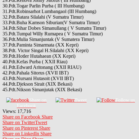
29.Pdt.Renova Johny Sitorus ( III Humbang)
30.Pdt.Togar Parlin Purba ( III Humbang)
31.Pdt.Robinsarhot Lumbangaol (III Humbang)
32.Pdt.Batara Silalahi (V Sumatra Timur)
33.Pdt.Buha Kamson Siburian(V Sumatra Timur)
34.Pdt.Sihar Dobes Simanullang ( V Sumatra Timur)
35.Pdt.Tumpal Willy Rumapea ( V Sumatra Timur)
36.Pdt.Mulia Simanjuntak (V Sumatera Timur)
37.Pdt.Paminta Simarmata (XX Kepri)
38.Pdt. Victor Singal H.Silalahi (XX Kepri)
39.Pdt.Hotler Hutahaean (XX Kepri)
40.Pdt.Kefas Purba ( XXII Riau)
41.Pdt.Edward Aritonang (XXII RIAU)
42.Pdt.Pahala Sitorus (XVII IBT)
43.Pdt.Nursani Hutasoit (XVII IBT)
44.Pdt.Djekson Sirait (XIX Bekasi)
45.Pdt.Nikson Simanjutak (XIX Bekasi)
Share on
Tweet
Follow us
Facebook
Views:
17,716
Share on Facebook
Share
Share on Twitter
Tweet
Share on Pinterest
Share
Share on LinkedIn
Share