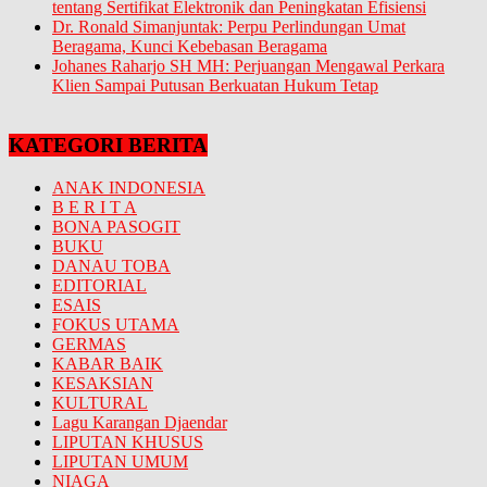
tentang Sertifikat Elektronik dan Peningkatan Efisiensi
Dr. Ronald Simanjuntak: Perpu Perlindungan Umat
Beragama, Kunci Kebebasan Beragama
Johanes Raharjo SH MH: Perjuangan Mengawal Perkara
Klien Sampai Putusan Berkuatan Hukum Tetap
KATEGORI BERITA
ANAK INDONESIA
B E R I T A
BONA PASOGIT
BUKU
DANAU TOBA
EDITORIAL
ESAIS
FOKUS UTAMA
GERMAS
KABAR BAIK
KESAKSIAN
KULTURAL
Lagu Karangan Djaendar
LIPUTAN KHUSUS
LIPUTAN UMUM
NIAGA