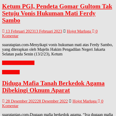
Ketum PGI, Pendeta Gomar Gultom Tak
Setuju Vonis Hukuman Mati Ferdy
Sambo
13 Februari 2023
13 Februari 2023
Hojot Marluga
0
Komentar
suaratapian.com-Menyikapi vonis hukuman mati atas Ferdy Sambo,
yang diterapkan oleh Majelis Hakim Pengadilan Negeri Jakarta
Selatan pada Senin (13/2/23), Ketum
Baca Selengkapnya
GERMAS
Diduga Mafia Tanah Berkedok Agama
Dibekingi Oknum Aparat
28 Desember 2022
28 Desember 2022
Hojot Marluga
0
Komentar
suaratapian.com-Dugaan mafia berkedok agama. “Iya dugaan mafia