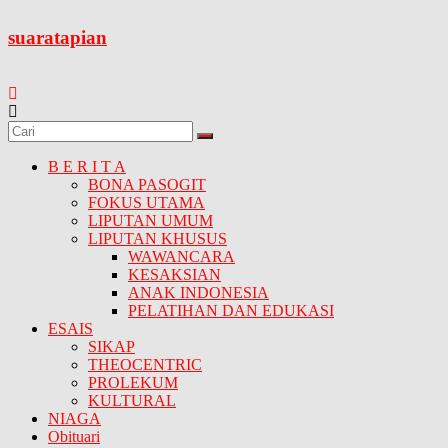
Skip
to
suaratapian
content
B E R I T A
BONA PASOGIT
FOKUS UTAMA
LIPUTAN UMUM
LIPUTAN KHUSUS
WAWANCARA
KESAKSIAN
ANAK INDONESIA
PELATIHAN DAN EDUKASI
ESAIS
SIKAP
THEOCENTRIC
PROLEKUM
KULTURAL
NIAGA
Obituari