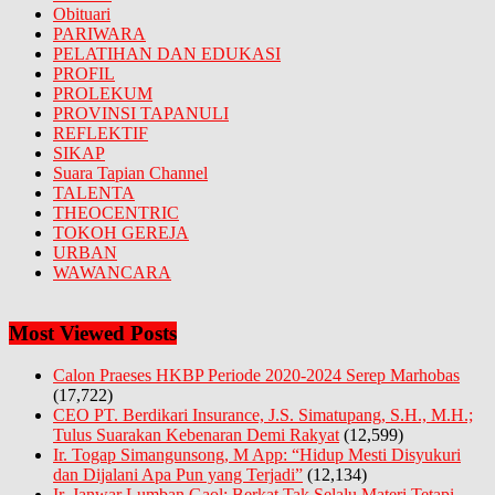
Obituari
PARIWARA
PELATIHAN DAN EDUKASI
PROFIL
PROLEKUM
PROVINSI TAPANULI
REFLEKTIF
SIKAP
Suara Tapian Channel
TALENTA
THEOCENTRIC
TOKOH GEREJA
URBAN
WAWANCARA
Most Viewed Posts
Calon Praeses HKBP Periode 2020-2024 Serep Marhobas
(17,722)
CEO PT. Berdikari Insurance, J.S. Simatupang, S.H., M.H.;
Tulus Suarakan Kebenaran Demi Rakyat
(12,599)
Ir. Togap Simangunsong, M App: “Hidup Mesti Disyukuri
dan Dijalani Apa Pun yang Terjadi”
(12,134)
Ir. Janwar Lumban Gaol: Berkat Tak Selalu Materi Tetapi