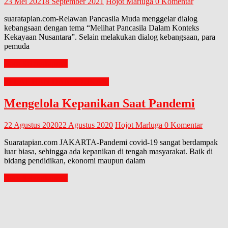
23 Mei 2021
8 September 2021
Hojot Marluga
0 Komentar
suaratapian.com-Relawan Pancasila Muda menggelar dialog
kebangsaan dengan tema “Melihat Pancasila Dalam Konteks
Kekayaan Nusantara”. Selain melakukan dialog kebangsaan, para
pemuda
Baca Selengkapnya
PELATIHAN DAN EDUKASI
Mengelola Kepanikan Saat Pandemi
22 Agustus 2020
22 Agustus 2020
Hojot Marluga
0 Komentar
Suaratapian.com JAKARTA-Pandemi covid-19 sangat berdampak
luar biasa, sehingga ada kepanikan di tengah masyarakat. Baik di
bidang pendidikan, ekonomi maupun dalam
Baca Selengkapnya