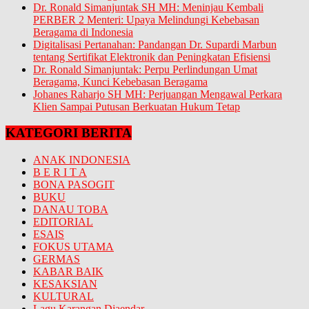
Dr. Ronald Simanjuntak SH MH: Meninjau Kembali
PERBER 2 Menteri: Upaya Melindungi Kebebasan
Beragama di Indonesia
Digitalisasi Pertanahan: Pandangan Dr. Supardi Marbun
tentang Sertifikat Elektronik dan Peningkatan Efisiensi
Dr. Ronald Simanjuntak: Perpu Perlindungan Umat
Beragama, Kunci Kebebasan Beragama
Johanes Raharjo SH MH: Perjuangan Mengawal Perkara
Klien Sampai Putusan Berkuatan Hukum Tetap
KATEGORI BERITA
ANAK INDONESIA
B E R I T A
BONA PASOGIT
BUKU
DANAU TOBA
EDITORIAL
ESAIS
FOKUS UTAMA
GERMAS
KABAR BAIK
KESAKSIAN
KULTURAL
Lagu Karangan Djaendar