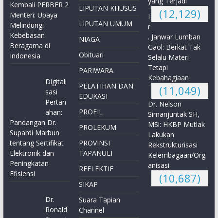
yang Terjadi”
Kembali PERBER 2
LIPUTAN KHUSUS
(12,129)
Menteri: Upaya
I
LIPUTAN UMUM
Melindungi
r
Kebebasan
. Janwar Lumban
NIAGA
Beragama di
Gaol: Berkat Tak
Obituari
Indonesia
Selalu Materi
Tetapi
PARIWARA
Kebahagiaan
Digitali
PELATIHAN DAN
(11,049)
sasi
EDUKASI
Pertan
Dr. Nelson
PROFIL
ahan:
Simanjuntak SH,
Pandangan Dr.
MSi: HKBP Mutlak
PROLEKUM
Supardi Marbun
Lakukan
tentang Sertifikat
PROVINSI
Rekstrukturisasi
Elektronik dan
TAPANULI
Kelembagaan/Org
Peningkatan
anisasi
REFLEKTIF
Efisiensi
(10,687)
SIKAP
Dr.
Suara Tapian
Ronald
Channel