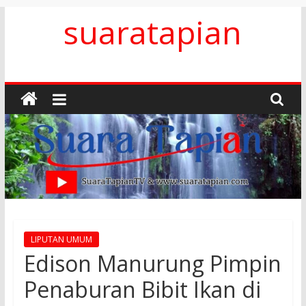
Skip
suaratapian
to
content
LIPUTAN UMUM
Edison Manurung Pimpin
Penaburan Bibit Ikan di