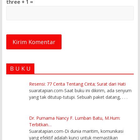
three + 1 =
B U K U
Resensi: 77 Cerita Tentang Cinta; Surat dari Hati
suaratapian.com-Saat buku ini dikirim, ada senyum
yang tak ditutup-tutupi. Sebuah paket datang,
. . .
Dr. Purnama Nancy F. Lumban Batu, M.Hum:
Terbitkan…
Suaratapian.com-Di dunia maritim, komunikasi
yang efektif adalah kunci untuk memastikan