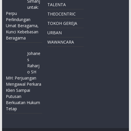
Simanj
TALENTA
untak:
Perpu
THEOCENTRIC
Perlindungan
TOKOH GEREJA
Umat Beragama,
Kunci Kebebasan
URBAN
Beragama
WAWANCARA
Johane
s
Raharj
o SH
MH: Perjuangan
Mengawal Perkara
Klien Sampai
Putusan
Berkuatan Hukum
Tetap