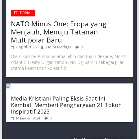
EDITORIAL
NATO Minus One: Eropa yang
Menjauh, Menuju Tatanan
Multipolar Baru
7 April 2026
Hojot Marluga
0
Oleh: Sampe Purba Selama lebih dari tujuh dekade, North
Atlantic Treaty Organization (NATO) berdiri sebagai pilar
utama keamanan kolektif di
Media Kristiani Paling Eksis Saat Ini
Kembali Memberi Penghargaan 21 Tokoh
Inspiratif 2023
0
14 Januari 2024