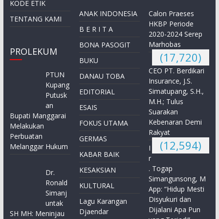
KODE ETIK
ANAK INDONESIA
Calon Praeses
TENTANG KAMI
HKBP Periode
B E R I T A
2020-2024 Serep
Marhobas
BONA PASOGIT
PROLEKUM
(17,720)
BUKU
CEO PT. Berdikari
PTUN
DANAU TOBA
Insurance, J.S.
Kupang
Simatupang, S.H.,
EDITORIAL
Putusk
M.H.; Tulus
an
ESAIS
Suarakan
Bupati Manggarai
Kebenaran Demi
FOKUS UTAMA
Melakukan
Rakyat
Perbuatan
GERMAS
(12,594)
Melanggar Hukum
I
KABAR BAIK
r
. Togap
KESAKSIAN
Dr.
Simangunsong, M
Ronald
KULTURAL
App: “Hidup Mesti
Simanj
Disyukuri dan
Lagu Karangan
untak
Dijalani Apa Pun
Djaendar
SH MH: Meninjau