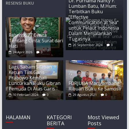
Dr. Purnama Nancy F.
RESENSI BUKU
Lumban Batu, M.Hum:
Terbitkan Buku
“Effective
Communication at Sea”
untuk Pelaut Indonesia
Dalam Menjalankan
Resensi: 77 Cerita
Tugasnya
Tentang Cinta; Surat dari
20 September 2024
0
Hati
24 April 2026
0
Lagi, Sabam Silaban
Ketum Tim Garis
Prabowo Kembali
Luncurkan Buku Gibran
FORJUBA Menyumbang
Pemuda Di Atas Garis
Ribuan Buku Ke Samosir
10 Februari 2024
0
29 Agustus 2021
0
HALAMAN
KATEGORI
Most Viewed
BERITA
Posts