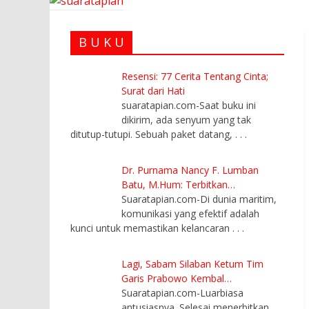
B U K U
Resensi: 77 Cerita Tentang Cinta;
Surat dari Hati
suaratapian.com-Saat buku ini
dikirim, ada senyum yang tak
ditutup-tutupi. Sebuah paket datang,
. . .
Dr. Purnama Nancy F. Lumban
Batu, M.Hum: Terbitkan…
Suaratapian.com-Di dunia maritim,
komunikasi yang efektif adalah
kunci untuk memastikan kelancaran
. . .
Lagi, Sabam Silaban Ketum Tim
Garis Prabowo Kembal…
Suaratapian.com-Luarbiasa
antusiasnya. Selesai menerbitkan