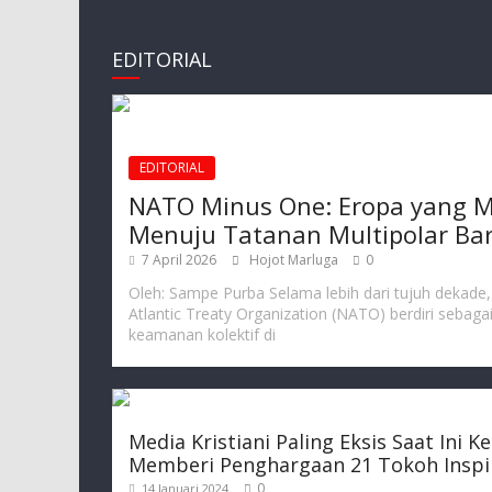
EDITORIAL
EDITORIAL
NATO Minus One: Eropa yang M
Menuju Tatanan Multipolar Ba
7 April 2026
Hojot Marluga
0
Oleh: Sampe Purba Selama lebih dari tujuh dekade
Atlantic Treaty Organization (NATO) berdiri sebaga
keamanan kolektif di
Media Kristiani Paling Eksis Saat Ini K
Memberi Penghargaan 21 Tokoh Inspir
0
14 Januari 2024