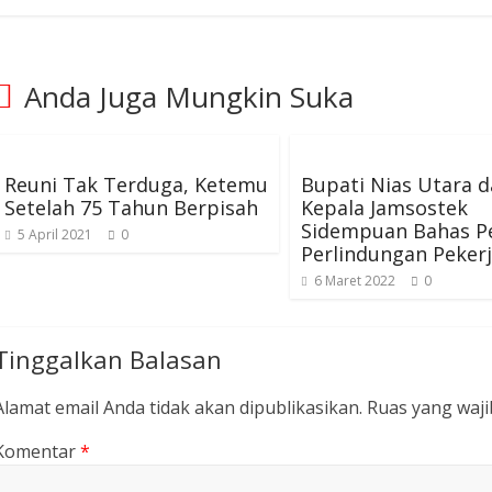
Anda Juga Mungkin Suka
Reuni Tak Terduga, Ketemu
Bupati Nias Utara 
Setelah 75 Tahun Berpisah
Kepala Jamsostek
Sidempuan Bahas P
5 April 2021
0
Perlindungan Peker
6 Maret 2022
0
Tinggalkan Balasan
Alamat email Anda tidak akan dipublikasikan.
Ruas yang waji
Komentar
*