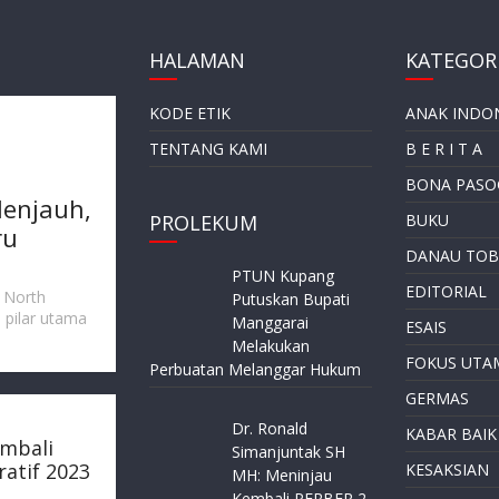
HALAMAN
KATEGORI
KODE ETIK
ANAK INDO
TENTANG KAMI
B E R I T A
BONA PASO
enjauh,
PROLEKUM
BUKU
ru
DANAU TOB
PTUN Kupang
EDITORIAL
, North
Putuskan Bupati
i pilar utama
Manggarai
ESAIS
Melakukan
FOKUS UTA
Perbuatan Melanggar Hukum
GERMAS
Dr. Ronald
KABAR BAIK
embali
Simanjuntak SH
atif 2023
KESAKSIAN
MH: Meninjau
Kembali PERBER 2