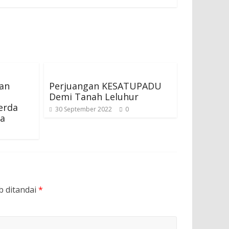
dan
Perjuangan KESATUPADU
Demi Tanah Leluhur
erda
30 September 2022
0
ja
b ditandai
*