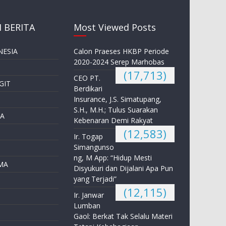
 BERITA
Most Viewed Posts
NESIA
Calon Praeses HKBP Periode
2020-2024 Serep Marhobas
(17,713)
CEO PT.
GIT
Berdikari
Insurance, J.S. Simatupang,
S.H., M.H.; Tulus Suarakan
A
Kebenaran Demi Rakyat
(12,583)
Ir. Togap
Simangunso
ng, M App: “Hidup Mesti
MA
Disyukuri dan Dijalani Apa Pun
yang Terjadi”
(12,115)
Ir. Janwar
Lumban
Gaol: Berkat Tak Selalu Materi