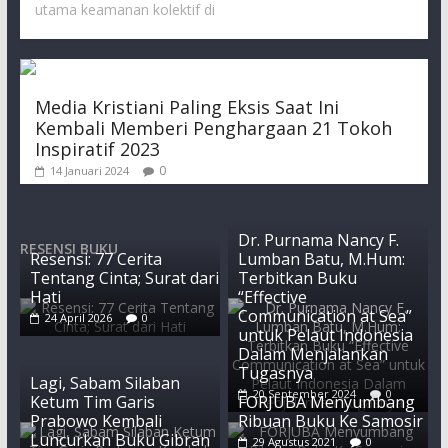
utama keamanan kolektif di
Media Kristiani Paling Eksis Saat Ini
Kembali Memberi Penghargaan 21 Tokoh
Inspiratif 2023
0
14 Januari 2024
Dr. Purnama Nancy F.
RESENSI BUKU
Resensi: 77 Cerita
Lumban Batu, M.Hum:
Tentang Cinta; Surat dari
Terbitkan Buku
Hati
“Effective
Communication at Sea”
24 April 2026
0
untuk Pelaut Indonesia
Dalam Menjalankan
Tugasnya
Lagi, Sabam Silaban
20 September 2024
0
Ketum Tim Garis
FORJUBA Menyumbang
Prabowo Kembali
Ribuan Buku Ke Samosir
Luncurkan Buku Gibran
29 Agustus 2021
0