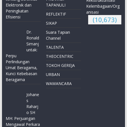
Rekstrukturisasi
Elektronik dan
TAPANULI
Kelembagaan/Org
Peningkatan
anisasi
REFLEKTIF
Efisiensi
(10,673)
SIKAP
Dr.
Suara Tapian
Ronald
Channel
Simanj
TALENTA
untak:
Perpu
THEOCENTRIC
Perlindungan
TOKOH GEREJA
Umat Beragama,
Kunci Kebebasan
URBAN
Beragama
WAWANCARA
Johane
s
Raharj
o SH
MH: Perjuangan
Mengawal Perkara