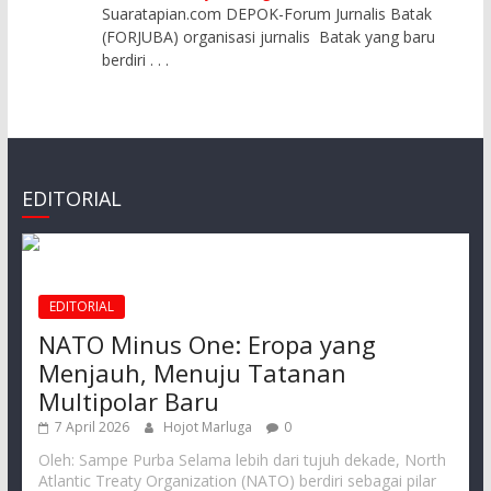
Suaratapian.com DEPOK-Forum Jurnalis Batak
(FORJUBA) organisasi jurnalis Batak yang baru
berdiri
. . .
EDITORIAL
EDITORIAL
NATO Minus One: Eropa yang
Menjauh, Menuju Tatanan
Multipolar Baru
7 April 2026
Hojot Marluga
0
Oleh: Sampe Purba Selama lebih dari tujuh dekade, North
Atlantic Treaty Organization (NATO) berdiri sebagai pilar