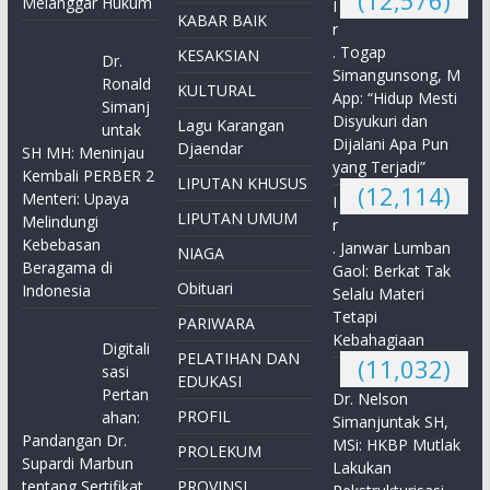
Melanggar Hukum
I
KABAR BAIK
r
. Togap
KESAKSIAN
Dr.
Simangunsong, M
Ronald
KULTURAL
App: “Hidup Mesti
Simanj
Disyukuri dan
Lagu Karangan
untak
Dijalani Apa Pun
Djaendar
SH MH: Meninjau
yang Terjadi”
Kembali PERBER 2
LIPUTAN KHUSUS
(12,114)
Menteri: Upaya
I
LIPUTAN UMUM
Melindungi
r
Kebebasan
. Janwar Lumban
NIAGA
Beragama di
Gaol: Berkat Tak
Obituari
Indonesia
Selalu Materi
Tetapi
PARIWARA
Kebahagiaan
Digitali
PELATIHAN DAN
(11,032)
sasi
EDUKASI
Pertan
Dr. Nelson
PROFIL
ahan:
Simanjuntak SH,
Pandangan Dr.
MSi: HKBP Mutlak
PROLEKUM
Supardi Marbun
Lakukan
tentang Sertifikat
PROVINSI