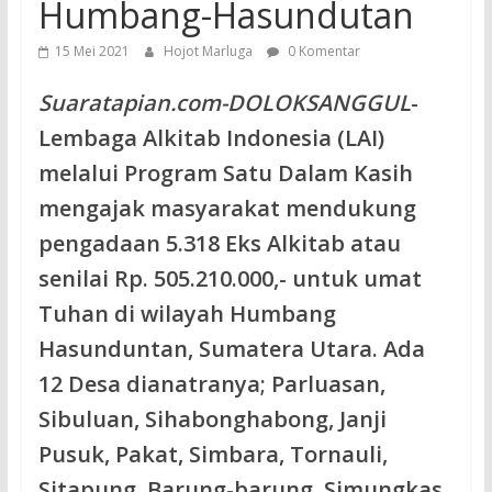
Humbang-Hasundutan
15 Mei 2021
Hojot Marluga
0 Komentar
Suaratapian.com-DOLOKSANGGUL
-
Lembaga Alkitab Indonesia (LAI)
melalui Program Satu Dalam Kasih
mengajak masyarakat mendukung
pengadaan 5.318 Eks Alkitab atau
senilai Rp. 505.210.000,- untuk umat
Tuhan di wilayah Humbang
Hasunduntan, Sumatera Utara. Ada
12 Desa dianatranya; Parluasan,
Sibuluan, Sihabonghabong, Janji
Pusuk, Pakat, Simbara, Tornauli,
Sitapung, Barung-barung, Simungkas,