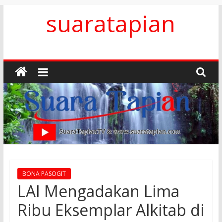
Skip
suaratapian
to
content
BONA PASOGIT
LAI Mengadakan Lima
Ribu Eksemplar Alkitab di