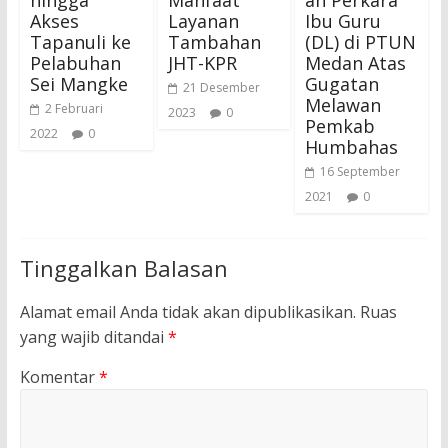
hingga
Manfaat
an Perkara
Akses
Layanan
Ibu Guru
Tapanuli ke
Tambahan
(DL) di PTUN
Pelabuhan
JHT-KPR
Medan Atas
Sei Mangke
Gugatan
21 Desember
Melawan
2 Februari
2023
0
Pemkab
2022
0
Humbahas
16 September
2021
0
Tinggalkan Balasan
Alamat email Anda tidak akan dipublikasikan.
Ruas
yang wajib ditandai
*
Komentar
*