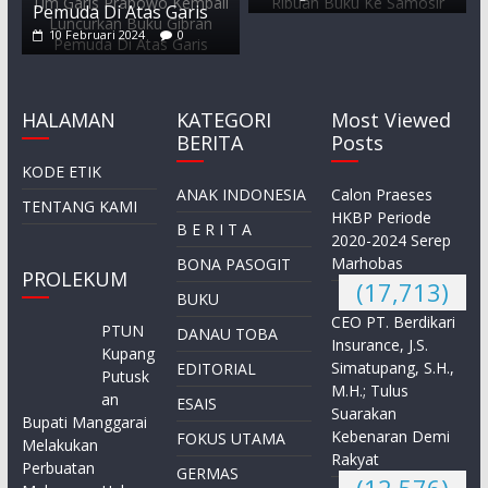
Pemuda Di Atas Garis
10 Februari 2024
0
HALAMAN
KATEGORI
Most Viewed
BERITA
Posts
KODE ETIK
ANAK INDONESIA
Calon Praeses
TENTANG KAMI
HKBP Periode
B E R I T A
2020-2024 Serep
Marhobas
BONA PASOGIT
PROLEKUM
(17,713)
BUKU
CEO PT. Berdikari
PTUN
DANAU TOBA
Insurance, J.S.
Kupang
Simatupang, S.H.,
EDITORIAL
Putusk
M.H.; Tulus
an
ESAIS
Suarakan
Bupati Manggarai
Kebenaran Demi
FOKUS UTAMA
Melakukan
Rakyat
Perbuatan
GERMAS
(12,576)