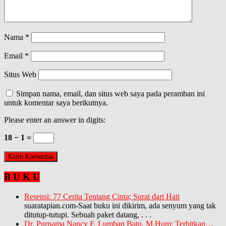
Nama
*
Email
*
Situs Web
Simpan nama, email, dan situs web saya pada peramban ini
untuk komentar saya berikutnya.
Please enter an answer in digits:
18 − 1 =
B U K U
Resensi: 77 Cerita Tentang Cinta; Surat dari Hati
suaratapian.com-Saat buku ini dikirim, ada senyum yang tak
ditutup-tutupi. Sebuah paket datang,
. . .
Dr. Purnama Nancy F. Lumban Batu, M.Hum: Terbitkan…