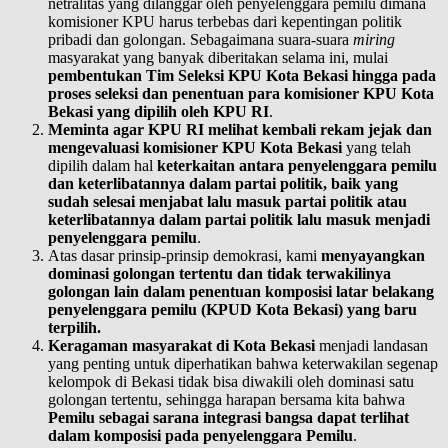
netralitas yang dilanggar oleh penyelenggara pemilu dimana
komisioner KPU harus terbebas dari kepentingan politik
pribadi dan golongan. Sebagaimana suara-suara
miring
masyarakat yang banyak diberitakan selama ini, mulai
pembentukan Tim Seleksi KPU Kota Bekasi hingga pada
proses seleksi dan penentuan para komisioner KPU Kota
Bekasi yang dipilih oleh KPU RI
.
Meminta agar KPU RI melihat kembali rekam jejak dan
mengevaluasi komisioner KPU Kota Bekasi
yang telah
dipilih dalam hal
keterkaitan antara penyelenggara pemilu
dan keterlibatannya dalam partai politik, baik yang
sudah selesai menjabat lalu masuk partai politik atau
keterlibatannya dalam partai politik lalu masuk menjadi
penyelenggara pemilu
.
Atas dasar prinsip-prinsip demokrasi, kami
menyayangkan
dominasi golongan tertentu dan tidak terwakilinya
golongan lain dalam penentuan komposisi latar belakang
penyelenggara pemilu (KPUD Kota Bekasi) yang baru
terpilih.
Keragaman masyarakat di Kota Bekasi
menjadi landasan
yang penting untuk diperhatikan bahwa keterwakilan segenap
kelompok di Bekasi tidak bisa diwakili oleh dominasi satu
golongan tertentu, sehingga harapan bersama kita bahwa
Pemilu sebagai sarana integrasi bangsa dapat terlihat
dalam komposisi pada penyelenggara Pemilu
.