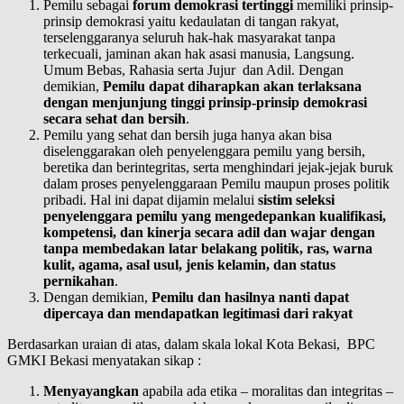
Pemilu sebagai
forum demokrasi tertinggi
memiliki prinsip-
prinsip demokrasi yaitu kedaulatan di tangan rakyat,
terselenggaranya seluruh hak-hak masyarakat tanpa
terkecuali, jaminan akan hak asasi manusia, Langsung.
Umum Bebas, Rahasia serta Jujur dan Adil. Dengan
demikian,
Pemilu dapat diharapkan akan terlaksana
dengan menjunjung tinggi prinsip-prinsip demokrasi
secara sehat dan bersih
.
Pemilu yang sehat dan bersih juga hanya akan bisa
diselenggarakan oleh penyelenggara pemilu yang bersih,
beretika dan berintegritas, serta menghindari jejak-jejak buruk
dalam proses penyelenggaraan Pemilu maupun proses politik
pribadi. Hal ini dapat dijamin melalui
sistim seleksi
penyelenggara pemilu yang mengedepankan kualifikasi,
kompetensi, dan kinerja secara adil dan wajar dengan
tanpa membedakan latar belakang politik, ras, warna
kulit, agama, asal usul, jenis kelamin, dan status
pernikahan
.
Dengan demikian,
Pemilu dan hasilnya nanti dapat
dipercaya dan mendapatkan legitimasi dari rakyat
Berdasarkan uraian di atas, dalam skala lokal Kota Bekasi, BPC
GMKI Bekasi menyatakan sikap :
Menyayangkan
apabila ada etika – moralitas dan integritas –