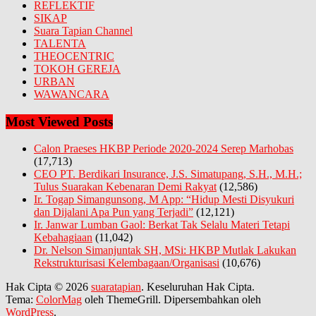
REFLEKTIF
SIKAP
Suara Tapian Channel
TALENTA
THEOCENTRIC
TOKOH GEREJA
URBAN
WAWANCARA
Most Viewed Posts
Calon Praeses HKBP Periode 2020-2024 Serep Marhobas
(17,713)
CEO PT. Berdikari Insurance, J.S. Simatupang, S.H., M.H.;
Tulus Suarakan Kebenaran Demi Rakyat
(12,586)
Ir. Togap Simangunsong, M App: “Hidup Mesti Disyukuri
dan Dijalani Apa Pun yang Terjadi”
(12,121)
Ir. Janwar Lumban Gaol: Berkat Tak Selalu Materi Tetapi
Kebahagiaan
(11,042)
Dr. Nelson Simanjuntak SH, MSi: HKBP Mutlak Lakukan
Rekstrukturisasi Kelembagaan/Organisasi
(10,676)
Hak Cipta © 2026
suaratapian
. Keseluruhan Hak Cipta.
Tema:
ColorMag
oleh ThemeGrill. Dipersembahkan oleh
WordPress
.