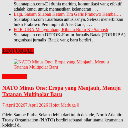
Suaratapian.com-Di dunia maritim, komunikasi yang efektif
adalah kunci untuk memastikan kelancaran
. . .
Lagi, Sabam Silaban Ketum Tim Garis Prabowo Kembal…
Suaratapian.com-Luarbiasa antusiasnya. Selesai menerbitkan
buku Prabowo Pemimpin di Atas Garis,
. . .
FORJUBA Menyumbang Ribuan Buku Ke Samosir
Suaratapian.com DEPOK-Forum Jurnalis Batak (FORJUBA)
organisasi jurnalis Batak yang baru berdiri
. . .
EDITORIAL
EDITORIAL
NATO Minus One: Eropa yang Menjauh, Menuju
Tatanan Multipolar Baru
7 April 2026
7 April 2026
Hojot Marluga
0
Oleh: Sampe Purba Selama lebih dari tujuh dekade, North Atlantic
Treaty Organization (NATO) berdiri sebagai pilar utama keamanan
kolektif di