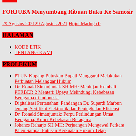
FORJUBA Menyumbang Ribuan Buku Ke Samosir
29 Agustus 2021
29 Agustus 2021
Hojot Marluga
0
HALAMAN
KODE ETIK
TENTANG KAMI
PROLEKUM
PTUN Kupang Putuskan Bupati Manggarai Melakukan
Perbuatan Melanggar Hukum
Dr. Ronald Simanjuntak SH MH: Meninjau Kembali
PERBER 2 Menteri: Upaya Melindungi Kebebasan
Beragama di Indonesia
Digitalisasi Pertanahan: Pandangan Dr. Supardi Marbun
tentang Sertifikat Elektronik dan Peningkatan Efisiensi
Dr. Ronald Simanjuntak: Perpu Perlindungan Umat
Beragama, Kunci Kebebasan Beragama
Johanes Raharjo SH MH: Perjuangan Mengawal Perkara
Klien Sampai Putusan Berkuatan Hukum Tetap