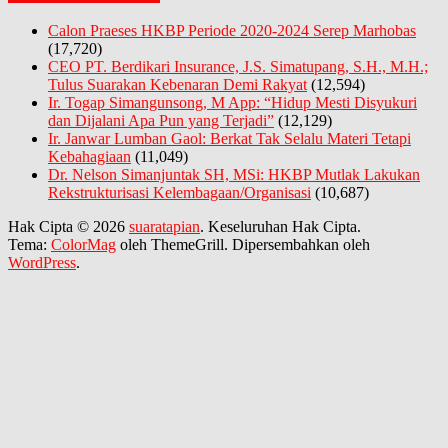
Calon Praeses HKBP Periode 2020-2024 Serep Marhobas
(17,720)
CEO PT. Berdikari Insurance, J.S. Simatupang, S.H., M.H.;
Tulus Suarakan Kebenaran Demi Rakyat
(12,594)
Ir. Togap Simangunsong, M App: “Hidup Mesti Disyukuri
dan Dijalani Apa Pun yang Terjadi”
(12,129)
Ir. Janwar Lumban Gaol: Berkat Tak Selalu Materi Tetapi
Kebahagiaan
(11,049)
Dr. Nelson Simanjuntak SH, MSi: HKBP Mutlak Lakukan
Rekstrukturisasi Kelembagaan/Organisasi
(10,687)
Hak Cipta © 2026
suaratapian
. Keseluruhan Hak Cipta.
Tema:
ColorMag
oleh ThemeGrill. Dipersembahkan oleh
WordPress
.