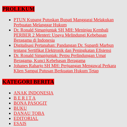
PROLEKUM
PTUN Kupang Putuskan Bupati Manggarai Melakukan
Perbuatan Melanggar Hukum
Dr. Ronald Simanjuntak SH MH: Meninjau Kembali
PERBER 2 Menteri: Upaya Melindungi Kebebasan
Beragama di Indonesia
Digitalisasi Pertanahan: Pandangan Dr. Supardi Marbun
tentang Sertifikat Elektronik dan Peningkatan Efisiensi
Dr. Ronald Simanjuntak: Perpu Perlindungan Umat
Beragama, Kunci Kebebasan Beragama
Johanes Raharjo SH MH: Perjuangan Mengawal Perkara
Klien Sampai Putusan Berkuatan Hukum Tetap
KATEGORI BERITA
ANAK INDONESIA
B E R I T A
BONA PASOGIT
BUKU
DANAU TOBA
EDITORIAL
ESAIS