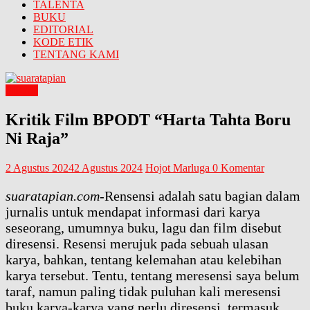
TALENTA
BUKU
EDITORIAL
KODE ETIK
TENTANG KAMI
SIKAP
Kritik Film BPODT “Harta Tahta Boru
Ni Raja”
2 Agustus 2024
2 Agustus 2024
Hojot Marluga
0 Komentar
suaratapian.com
-Rensensi adalah satu bagian dalam
jurnalis untuk mendapat informasi dari karya
seseorang, umumnya buku, lagu dan film disebut
diresensi. Resensi merujuk pada sebuah ulasan
karya, bahkan, tentang kelemahan atau kelebihan
karya tersebut. Tentu, tentang meresensi saya belum
taraf, namun paling tidak puluhan kali meresensi
buku karya-karya yang perlu diresensi, termasuk