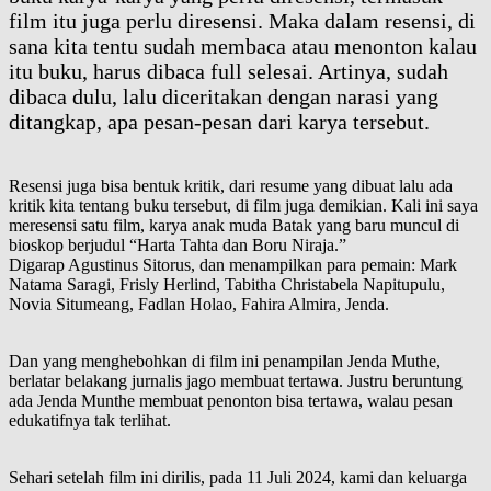
film itu juga perlu diresensi. Maka dalam resensi, di
sana kita tentu sudah membaca atau menonton kalau
itu buku, harus dibaca full selesai. Artinya, sudah
dibaca dulu, lalu diceritakan dengan narasi yang
ditangkap, apa pesan-pesan dari karya tersebut.
Resensi juga bisa bentuk kritik, dari resume yang dibuat lalu ada
kritik kita tentang buku tersebut, di film juga demikian. Kali ini saya
meresensi satu film, karya anak muda Batak yang baru muncul di
bioskop berjudul “Harta Tahta dan Boru Niraja.”
Digarap Agustinus Sitorus, dan menampilkan para pemain: Mark
Natama Saragi, Frisly Herlind, Tabitha Christabela Napitupulu,
Novia Situmeang, Fadlan Holao, Fahira Almira, Jenda.
Dan yang menghebohkan di film ini penampilan Jenda Muthe,
berlatar belakang jurnalis jago membuat tertawa. Justru beruntung
ada Jenda Munthe membuat penonton bisa tertawa, walau pesan
edukatifnya tak terlihat.
Sehari setelah film ini dirilis, pada 11 Juli 2024, kami dan keluarga