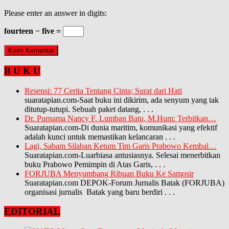
Please enter an answer in digits:
fourteen − five =
B U K U
Resensi: 77 Cerita Tentang Cinta; Surat dari Hati
suaratapian.com-Saat buku ini dikirim, ada senyum yang tak
ditutup-tutupi. Sebuah paket datang,
. . .
Dr. Purnama Nancy F. Lumban Batu, M.Hum: Terbitkan…
Suaratapian.com-Di dunia maritim, komunikasi yang efektif
adalah kunci untuk memastikan kelancaran
. . .
Lagi, Sabam Silaban Ketum Tim Garis Prabowo Kembal…
Suaratapian.com-Luarbiasa antusiasnya. Selesai menerbitkan
buku Prabowo Pemimpin di Atas Garis,
. . .
FORJUBA Menyumbang Ribuan Buku Ke Samosir
Suaratapian.com DEPOK-Forum Jurnalis Batak (FORJUBA)
organisasi jurnalis Batak yang baru berdiri
. . .
EDITORIAL