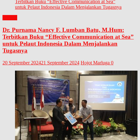
BUKU
Dr. Purnama Nancy F. Lumban Batu, M.Hum:
Terbitkan Buku “Effective Communication at Sea”
untuk Pelaut Indonesia Dalam Menjalankan
Tugasnya
20 September 2024
21 September 2024
Hojot Marluga
0