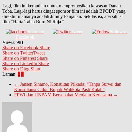
Lagi, film ini kemudian untuk mempromosikan kawasan Danau
Toba. Lagi-lagi harus dingat sponsor film ini adalah BPODT yang
direktur utamanya adalah Jimmy Panjaitan. Sekilas isi, apa sih isi
film “Harta Tahta Boru Ni Raja.”
Share on
Tweet
Follow us
Facebook
Views:
981
Share on Facebook
Share
Share on Twitter
Tweet
Share on Pinterest
Share
Share on LinkedIn
Share
Share on Digg
Share
Laman:
1
2
←
Jansen Sinamo, Konsultan Pilkada; “Tanpa Survei dan
Konsultansi Calon Bupati-Walikota Pasti Kalah”
FPWI dan UNPAM Bersepakat Menjalin Kerjasama
→