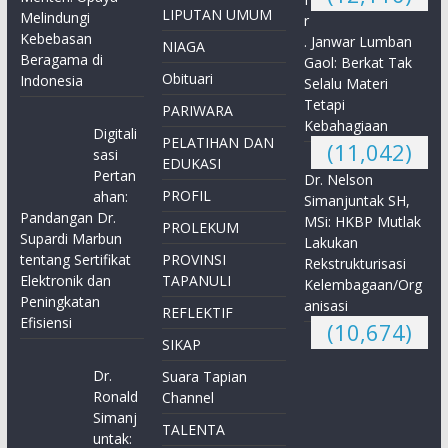
LIPUTAN UMUM
Melindungi
r
Kebebasan
. Janwar Lumban
NIAGA
Beragama di
Gaol: Berkat Tak
Obituari
Indonesia
Selalu Materi
Tetapi
PARIWARA
Kebahagiaan
Digitali
PELATIHAN DAN
(11,042)
sasi
EDUKASI
Pertan
Dr. Nelson
PROFIL
ahan:
Simanjuntak SH,
Pandangan Dr.
MSi: HKBP Mutlak
PROLEKUM
Supardi Marbun
Lakukan
tentang Sertifikat
PROVINSI
Rekstrukturisasi
Elektronik dan
TAPANULI
Kelembagaan/Org
Peningkatan
anisasi
REFLEKTIF
Efisiensi
(10,674)
SIKAP
Dr.
Suara Tapian
Ronald
Channel
Simanj
TALENTA
untak: