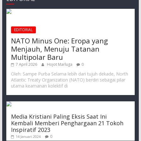
EDITORIAL
NATO Minus One: Eropa yang
Menjauh, Menuju Tatanan
Multipolar Baru
7 April 2026
Hojot Marluga
0
Oleh: Sampe Purba Selama lebih dari tujuh dekade, North
Atlantic Treaty Organization (NATO) berdiri sebagai pilar
utama keamanan kolektif di
Media Kristiani Paling Eksis Saat Ini
Kembali Memberi Penghargaan 21 Tokoh
Inspiratif 2023
0
14 Januari 2024