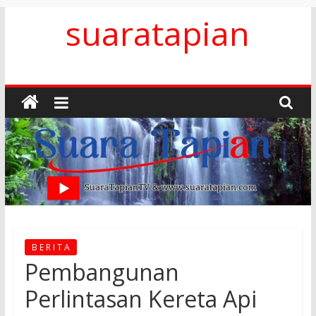
Skip
suaratapian
to
content
B E R I T A
Pembangunan
Perlintasan Kereta Api