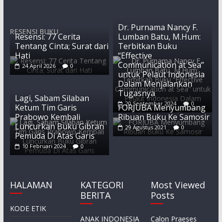
Dr. Purnama Nancy F.
RESENSI BUKU
Resensi: 77 Cerita
Lumban Batu, M.Hum:
Tentang Cinta; Surat dari
Terbitkan Buku
Hati
“Effective
Communication at Sea”
24 April 2026
0
untuk Pelaut Indonesia
Dalam Menjalankan
Tugasnya
Lagi, Sabam Silaban
20 September 2024
0
Ketum Tim Garis
FORJUBA Menyumbang
Prabowo Kembali
Ribuan Buku Ke Samosir
Luncurkan Buku Gibran
29 Agustus 2021
0
Pemuda Di Atas Garis
10 Februari 2024
0
HALAMAN
KATEGORI
Most Viewed
BERITA
Posts
KODE ETIK
ANAK INDONESIA
Calon Praeses