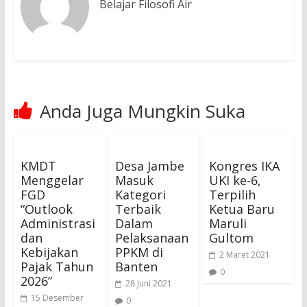
Belajar Filosofi Air
Anda Juga Mungkin Suka
KMDT
Desa Jambe
Kongres IKA
Menggelar
Masuk
UKI ke-6,
FGD
Kategori
Terpilih
“Outlook
Terbaik
Ketua Baru
Administrasi
Dalam
Maruli
dan
Pelaksanaan
Gultom
Kebijakan
PPKM di
2 Maret 2021
Pajak Tahun
Banten
0
2026”
28 Juni 2021
15 Desember
0