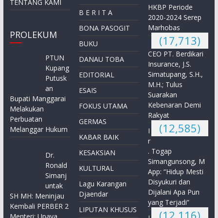
TENTANG KAMI
HKBP Periode
B E R I T A
2020-2024 Serep
Marhobas
BONA PASOGIT
PROLEKUM
(17,713)
BUKU
CEO PT. Berdikari
PTUN
DANAU TOBA
Insurance, J.S.
Kupang
Simatupang, S.H.,
EDITORIAL
Putusk
M.H.; Tulus
an
ESAIS
Suarakan
Bupati Manggarai
Kebenaran Demi
FOKUS UTAMA
Melakukan
Rakyat
Perbuatan
GERMAS
(12,585)
Melanggar Hukum
I
KABAR BAIK
r
. Togap
KESAKSIAN
Dr.
Simangunsong, M
Ronald
KULTURAL
App: “Hidup Mesti
Simanj
Disyukuri dan
Lagu Karangan
untak
Dijalani Apa Pun
Djaendar
SH MH: Meninjau
yang Terjadi”
Kembali PERBER 2
LIPUTAN KHUSUS
(12,116)
Menteri: Upaya
I