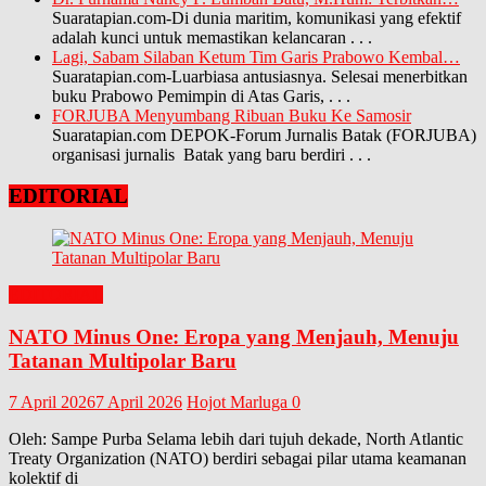
Suaratapian.com-Di dunia maritim, komunikasi yang efektif
adalah kunci untuk memastikan kelancaran
. . .
Lagi, Sabam Silaban Ketum Tim Garis Prabowo Kembal…
Suaratapian.com-Luarbiasa antusiasnya. Selesai menerbitkan
buku Prabowo Pemimpin di Atas Garis,
. . .
FORJUBA Menyumbang Ribuan Buku Ke Samosir
Suaratapian.com DEPOK-Forum Jurnalis Batak (FORJUBA)
organisasi jurnalis Batak yang baru berdiri
. . .
EDITORIAL
EDITORIAL
NATO Minus One: Eropa yang Menjauh, Menuju
Tatanan Multipolar Baru
7 April 2026
7 April 2026
Hojot Marluga
0
Oleh: Sampe Purba Selama lebih dari tujuh dekade, North Atlantic
Treaty Organization (NATO) berdiri sebagai pilar utama keamanan
kolektif di