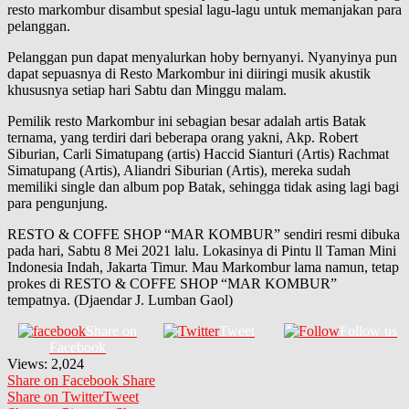
resto markombur disambut spesial lagu-lagu untuk memanjakan para
pelanggan.
Pelanggan pun dapat menyalurkan hoby bernyanyi. Nyanyinya pun
dapat sepuasnya di Resto Markombur ini diiringi musik akustik
khususnya setiap hari Sabtu dan Minggu malam.
Pemilik resto Markombur ini sebagian besar adalah artis Batak
ternama, yang terdiri dari beberapa orang yakni, Akp. Robert
Siburian, Carli Simatupang (artis) Haccid Sianturi (Artis) Rachmat
Simatupang (Artis), Aliandri Siburian (Artis), mereka sudah
memiliki single dan album pop Batak, sehingga tidak asing lagi bagi
para pengunjung.
RESTO & COFFE SHOP “MAR KOMBUR” sendiri resmi dibuka
pada hari, Sabtu 8 Mei 2021 lalu. Lokasinya di Pintu ll Taman Mini
Indonesia Indah, Jakarta Timur. Mau Markombur lama namun, tetap
prokes di RESTO & COFFE SHOP “MAR KOMBUR”
tempatnya. (Djaendar J. Lumban Gaol)
Share on
Tweet
Follow us
Facebook
Views:
2,024
Share on Facebook
Share
Share on Twitter
Tweet