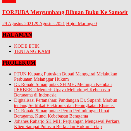
BUKU
FORJUBA Menyumbang Ribuan Buku Ke Samosir
29 Agustus 2021
29 Agustus 2021
Hojot Marluga
0
HALAMAN
KODE ETIK
TENTANG KAMI
PROLEKUM
PTUN Kupang Putuskan Bupati Manggarai Melakukan
Perbuatan Melanggar Hukum
Dr. Ronald Simanjuntak SH MH: Meninjau Kembali
PERBER 2 Menteri: Upaya Melindungi Kebebasan
Beragama di Indonesia
Digitalisasi Pertanahan: Pandangan Dr. Supardi Marbun
tentang Sertifikat Elektronik dan Peningkatan Efisiensi
Dr. Ronald Simanjuntak: Perpu Perlindungan Umat
Beragama, Kunci Kebebasan Beragama
Johanes Raharjo SH MH: Perjuangan Mengawal Perkara
Klien Sampai Putusan Berkuatan Hukum Tetap