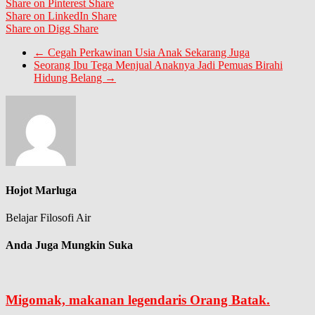
Share on Pinterest
Share
Share on LinkedIn
Share
Share on Digg
Share
←
Cegah Perkawinan Usia Anak Sekarang Juga
Seorang Ibu Tega Menjual Anaknya Jadi Pemuas Birahi
Hidung Belang
→
Hojot Marluga
Belajar Filosofi Air
Anda Juga Mungkin Suka
Migomak, makanan legendaris Orang Batak.