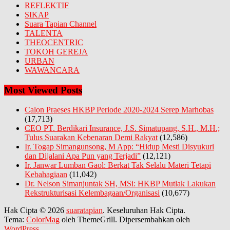
REFLEKTIF
SIKAP
Suara Tapian Channel
TALENTA
THEOCENTRIC
TOKOH GEREJA
URBAN
WAWANCARA
Most Viewed Posts
Calon Praeses HKBP Periode 2020-2024 Serep Marhobas
(17,713)
CEO PT. Berdikari Insurance, J.S. Simatupang, S.H., M.H.;
Tulus Suarakan Kebenaran Demi Rakyat
(12,586)
Ir. Togap Simangunsong, M App: “Hidup Mesti Disyukuri
dan Dijalani Apa Pun yang Terjadi”
(12,121)
Ir. Janwar Lumban Gaol: Berkat Tak Selalu Materi Tetapi
Kebahagiaan
(11,042)
Dr. Nelson Simanjuntak SH, MSi: HKBP Mutlak Lakukan
Rekstrukturisasi Kelembagaan/Organisasi
(10,677)
Hak Cipta © 2026
suaratapian
. Keseluruhan Hak Cipta.
Tema:
ColorMag
oleh ThemeGrill. Dipersembahkan oleh
WordPress
.