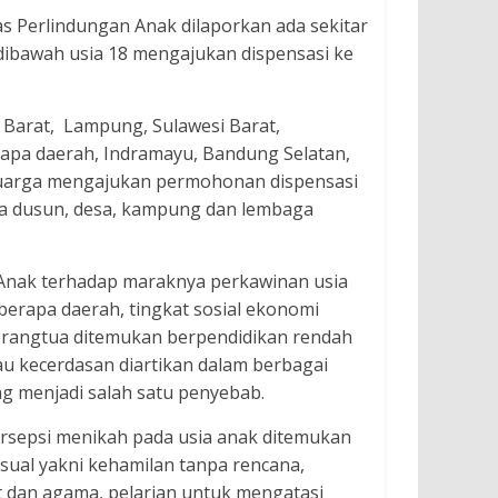
as Perlindungan Anak dilaporkan ada sekitar
dibawah usia 18 mengajukan dispensasi ke
.
a Barat, Lampung, Sulawesi Barat,
rapa daerah, Indramayu, Bandung Selatan,
luarga mengajukan permohonan dispensasi
da dusun, desa, kampung dan lembaga
n Anak terhadap maraknya perkawinan usia
eberapa daerah, tingkat sosial ekonomi
orangtua ditemukan berpendidikan rendah
tau kecerdasan diartikan dalam berbagai
ang menjadi salah satu penyebab.
ersepsi menikah pada usia anak ditemukan
ksual yakni kehamilan tanpa rencana,
t dan agama, pelarian untuk mengatasi