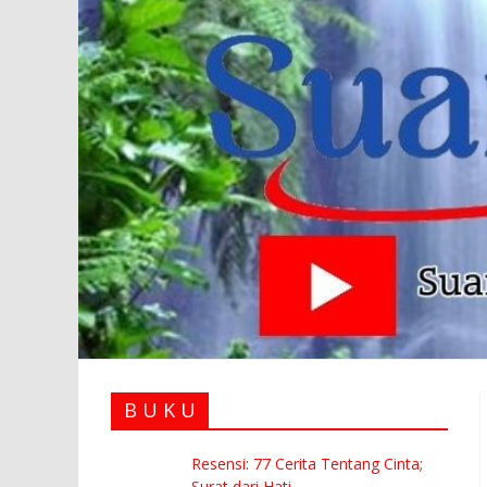
B U K U
Resensi: 77 Cerita Tentang Cinta;
Surat dari Hati