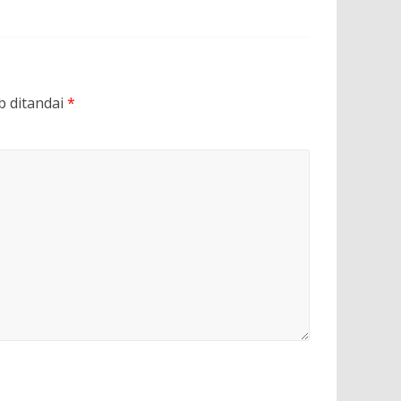
b ditandai
*