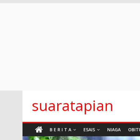
Skip
suaratapian
to
content
B E R I T A
ESAIS
NIAGA
OBIT