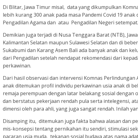
Di Blitar, Jawa Timur misal, data yang dikumpulkan Komn
lebih kurang 300 anak pada masa Pandemi Covid 19 anak 
Pengadilan Agama dan atau Pengadilan Negeri setempat
Demikian juga terjadi di Nusa Tenggara Barat (NTB), Jaw
Kalimantan Selatan maupun Sulawesi Selatan dan di bebe
Sukabumi dan Karang Asem Bali ada banyak anak dan ke
dari Pengadilan setelah nendapat rekomendasi dari kepa
perkawinan.
Dari hasil observasi dan intervensi Komnas Perlindunga
anak ditemukan profil individu perkawinan usia anak di b
remaja perempuan dengan latar belakang sosial dengan 
dan berstatus pekerjaan rendah pula serta intelegensi, a
dimensi oleh para ahli, yang juga sangat rendah. Inilah y
Disamping itu, ditemukan juga fakta bahwa alasan dan p
mis-konsepsi tentang pernikahan itu sendiri, stimulasi se
pacaran usia muda, tekanan sosial budaya atas nama ada