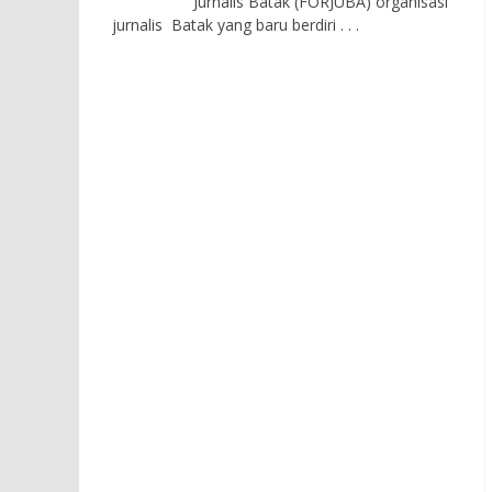
Jurnalis Batak (FORJUBA) organisasi
jurnalis Batak yang baru berdiri
. . .