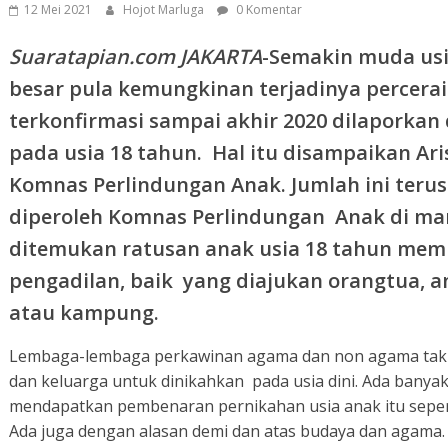
12 Mei 2021
Hojot Marluga
0 Komentar
Suaratapian.com JAKARTA
-Semakin muda us
besar pula kemungkinan terjadinya percera
terkonfirmasi sampai akhir 2020 dilaporka
pada usia 18 tahun. Hal itu disampaikan Ar
Komnas Perlindungan Anak. Jumlah ini teru
diperoleh Komnas Perlindungan Anak di ma
ditemukan ratusan anak usia 18 tahun memi
pengadilan, baik yang diajukan orangtua, 
atau kampung.
Lembaga-lembaga perkawinan agama dan non agama ta
dan keluarga untuk dinikahkan pada usia dini. Ada banya
mendapatkan pembenaran pernikahan usia anak itu seperti
Ada juga dengan alasan demi dan atas budaya dan agama.