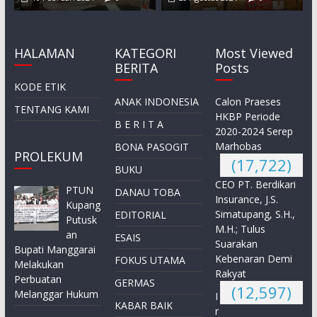
HALAMAN
KATEGORI
Most Viewed
BERITA
Posts
KODE ETIK
ANAK INDONESIA
Calon Praeses
TENTANG KAMI
HKBP Periode
B E R I T A
2020-2024 Serep
Marhobas
BONA PASOGIT
PROLEKUM
(17,722)
BUKU
CEO PT. Berdikari
PTUN
DANAU TOBA
Insurance, J.S.
Kupang
Simatupang, S.H.,
EDITORIAL
Putusk
M.H.; Tulus
an
ESAIS
Suarakan
Bupati Manggarai
Kebenaran Demi
FOKUS UTAMA
Melakukan
Rakyat
Perbuatan
GERMAS
(12,597)
Melanggar Hukum
I
KABAR BAIK
r