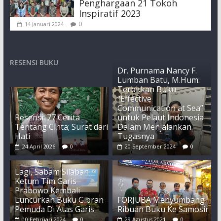
Penghargaan 21 Tokoh
Inspiratif 2023
0
14 Januari 2024
RESENSI BUKU
Dr. Purnama Nancy F.
Lumban Batu, M.Hum:
Terbitkan Buku
“Effective
Communication at Sea”
Resensi: 77 Cerita
untuk Pelaut Indonesia
Tentang Cinta; Surat dari
Dalam Menjalankan
Hati
Tugasnya
24 April 2026
0
20 September 2024
0
Lagi, Sabam Silaban
Ketum Tim Garis
Prabowo Kembali
Luncurkan Buku Gibran
FORJUBA Menyumbang
Pemuda Di Atas Garis
Ribuan Buku Ke Samosir
10 Februari 2024
0
29 Agustus 2021
0