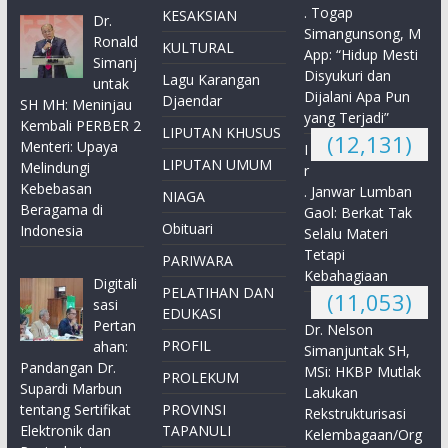
. Togap
KESAKSIAN
Dr.
Simangunsong, M
Ronald
KULTURAL
App: “Hidup Mesti
Simanj
Disyukuri dan
Lagu Karangan
untak
Dijalani Apa Pun
Djaendar
SH MH: Meninjau
yang Terjadi”
Kembali PERBER 2
LIPUTAN KHUSUS
(12,131)
Menteri: Upaya
I
LIPUTAN UMUM
Melindungi
r
Kebebasan
. Janwar Lumban
NIAGA
Beragama di
Gaol: Berkat Tak
Obituari
Indonesia
Selalu Materi
Tetapi
PARIWARA
Kebahagiaan
Digitali
PELATIHAN DAN
(11,053)
sasi
EDUKASI
Pertan
Dr. Nelson
PROFIL
ahan:
Simanjuntak SH,
Pandangan Dr.
MSi: HKBP Mutlak
PROLEKUM
Supardi Marbun
Lakukan
tentang Sertifikat
PROVINSI
Rekstrukturisasi
Elektronik dan
TAPANULI
Kelembagaan/Org