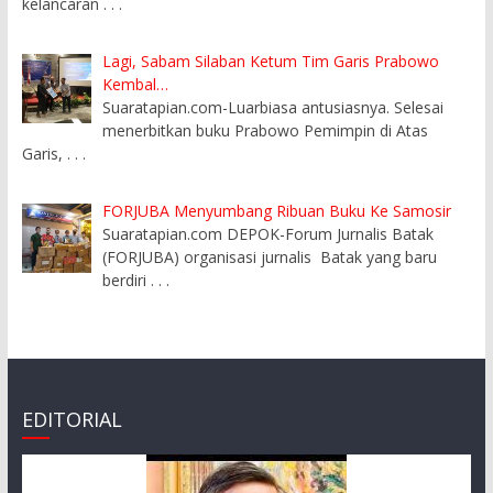
kelancaran
. . .
Lagi, Sabam Silaban Ketum Tim Garis Prabowo
Kembal…
Suaratapian.com-Luarbiasa antusiasnya. Selesai
menerbitkan buku Prabowo Pemimpin di Atas
Garis,
. . .
FORJUBA Menyumbang Ribuan Buku Ke Samosir
Suaratapian.com DEPOK-Forum Jurnalis Batak
(FORJUBA) organisasi jurnalis Batak yang baru
berdiri
. . .
EDITORIAL