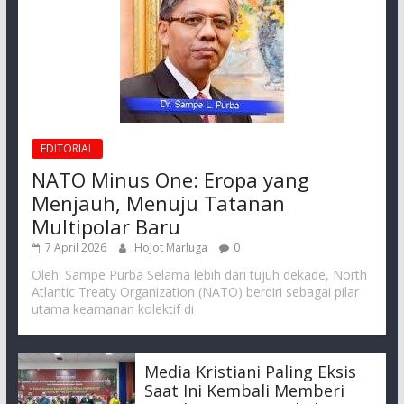
EDITORIAL
NATO Minus One: Eropa yang
Menjauh, Menuju Tatanan
Multipolar Baru
7 April 2026
Hojot Marluga
0
Oleh: Sampe Purba Selama lebih dari tujuh dekade, North
Atlantic Treaty Organization (NATO) berdiri sebagai pilar
utama keamanan kolektif di
Media Kristiani Paling Eksis
Saat Ini Kembali Memberi