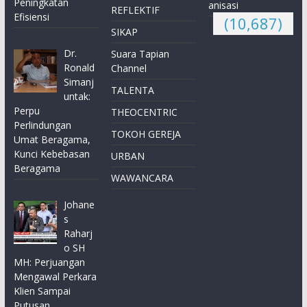
Peningkatan
anisasi
REFLEKTIF
Efisiensi
(10,687)
SIKAP
Dr.
Suara Tapian
Ronald
Channel
Simanj
TALENTA
untak:
Perpu
THEOCENTRIC
Perlindungan
TOKOH GEREJA
Umat Beragama,
Kunci Kebebasan
URBAN
Beragama
WAWANCARA
Johane
s
Raharj
o SH
MH: Perjuangan
Mengawal Perkara
Klien Sampai
Putusan