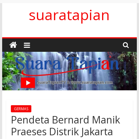
Skip
suaratapian
to
content
GERMAS
Pendeta Bernard Manik
Praeses Distrik Jakarta