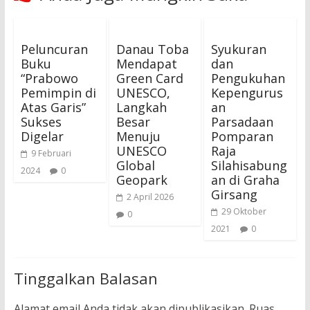
Peluncuran
Danau Toba
Syukuran
Buku
Mendapat
dan
“Prabowo
Green Card
Pengukuhan
Pemimpin di
UNESCO,
Kepengurus
Atas Garis”
Langkah
an
Sukses
Besar
Parsadaan
Digelar
Menuju
Pomparan
UNESCO
Raja
9 Februari
Global
Silahisabung
2024
0
Geopark
an di Graha
Girsang
2 April 2026
29 Oktober
0
2021
0
Tinggalkan Balasan
Alamat email Anda tidak akan dipublikasikan.
Ruas