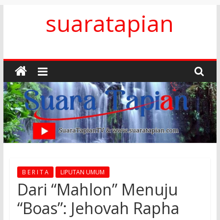
Skip
suaratapian
to
content
B E R I T A
LIPUTAN UMUM
Dari “Mahlon” Menuju
“Boas”: Jehovah Rapha