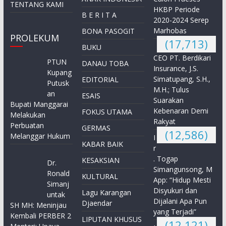
TENTANG KAMI
HKBP Periode
B E R I T A
2020-2024 Serep
Marhobas
BONA PASOGIT
PROLEKUM
(17,713)
BUKU
CEO PT. Berdikari
PTUN
DANAU TOBA
Insurance, J.S.
Kupang
Simatupang, S.H.,
EDITORIAL
Putusk
M.H.; Tulus
an
ESAIS
Suarakan
Bupati Manggarai
Kebenaran Demi
FOKUS UTAMA
Melakukan
Rakyat
Perbuatan
GERMAS
(12,586)
Melanggar Hukum
I
KABAR BAIK
r
. Togap
KESAKSIAN
Dr.
Simangunsong, M
Ronald
KULTURAL
App: “Hidup Mesti
Simanj
Disyukuri dan
Lagu Karangan
untak
Dijalani Apa Pun
Djaendar
SH MH: Meninjau
yang Terjadi”
Kembali PERBER 2
LIPUTAN KHUSUS
(12,121)