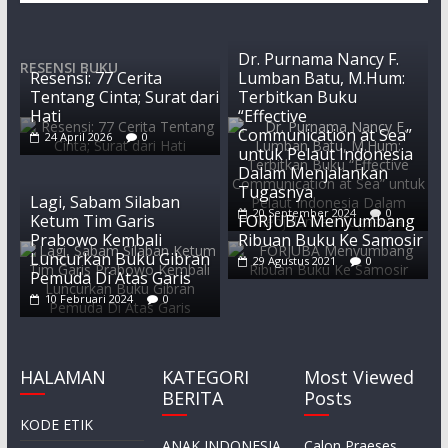
Dr. Purnama Nancy F.
RESENSI BUKU
Resensi: 77 Cerita
Lumban Batu, M.Hum:
Tentang Cinta; Surat dari
Terbitkan Buku
Hati
“Effective
Communication at Sea”
24 April 2026
0
untuk Pelaut Indonesia
Dalam Menjalankan
Tugasnya
Lagi, Sabam Silaban
20 September 2024
0
Ketum Tim Garis
FORJUBA Menyumbang
Prabowo Kembali
Ribuan Buku Ke Samosir
Luncurkan Buku Gibran
29 Agustus 2021
0
Pemuda Di Atas Garis
10 Februari 2024
0
HALAMAN
KATEGORI
Most Viewed
BERITA
Posts
KODE ETIK
ANAK INDONESIA
Calon Praeses