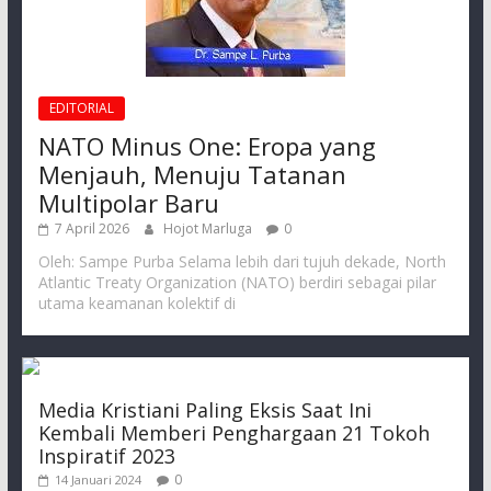
EDITORIAL
NATO Minus One: Eropa yang
Menjauh, Menuju Tatanan
Multipolar Baru
7 April 2026
Hojot Marluga
0
Oleh: Sampe Purba Selama lebih dari tujuh dekade, North
Atlantic Treaty Organization (NATO) berdiri sebagai pilar
utama keamanan kolektif di
Media Kristiani Paling Eksis Saat Ini
Kembali Memberi Penghargaan 21 Tokoh
Inspiratif 2023
0
14 Januari 2024