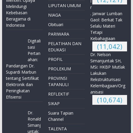
Menteri: Upaya
I
LIPUTAN UMUM
Melindungi
r
Kebebasan
. Janwar Lumban
NIAGA
Beragama di
Gaol: Berkat Tak
Obituari
Indonesia
Selalu Materi
Tetapi
PARIWARA
Kebahagiaan
Digitali
PELATIHAN DAN
(11,042)
sasi
EDUKASI
Pertan
Dr. Nelson
PROFIL
ahan:
Simanjuntak SH,
Pandangan Dr.
MSi: HKBP Mutlak
PROLEKUM
Supardi Marbun
Lakukan
tentang Sertifikat
PROVINSI
Rekstrukturisasi
Elektronik dan
TAPANULI
Kelembagaan/Org
Peningkatan
anisasi
REFLEKTIF
Efisiensi
(10,674)
SIKAP
Dr.
Suara Tapian
Ronald
Channel
Simanj
TALENTA
untak: