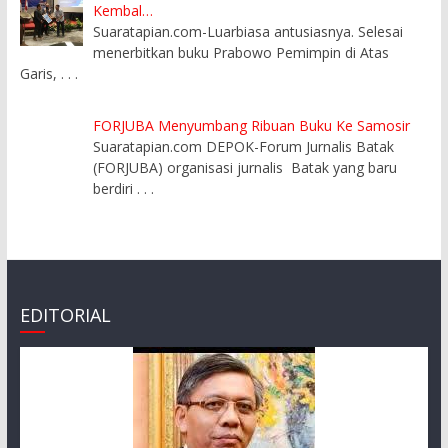
Kembal…
Suaratapian.com-Luarbiasa antusiasnya. Selesai
menerbitkan buku Prabowo Pemimpin di Atas
Garis,
. . .
FORJUBA Menyumbang Ribuan Buku Ke Samosir
Suaratapian.com DEPOK-Forum Jurnalis Batak
(FORJUBA) organisasi jurnalis Batak yang baru
berdiri
. . .
EDITORIAL