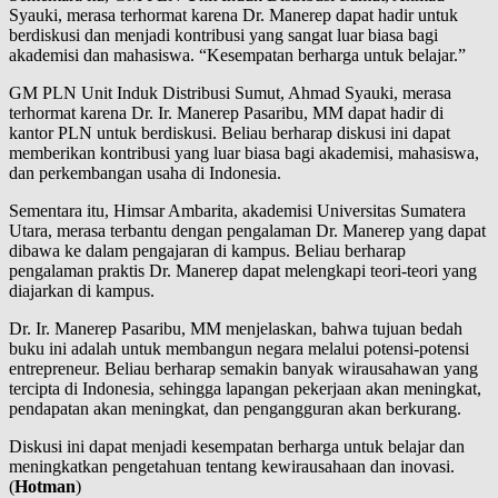
Syauki, merasa terhormat karena Dr. Manerep dapat hadir untuk
berdiskusi dan menjadi kontribusi yang sangat luar biasa bagi
akademisi dan mahasiswa. “Kesempatan berharga untuk belajar.”
GM PLN Unit Induk Distribusi Sumut, Ahmad Syauki, merasa
terhormat karena Dr. Ir. Manerep Pasaribu, MM dapat hadir di
kantor PLN untuk berdiskusi. Beliau berharap diskusi ini dapat
memberikan kontribusi yang luar biasa bagi akademisi, mahasiswa,
dan perkembangan usaha di Indonesia.
Sementara itu, Himsar Ambarita, akademisi Universitas Sumatera
Utara, merasa terbantu dengan pengalaman Dr. Manerep yang dapat
dibawa ke dalam pengajaran di kampus. Beliau berharap
pengalaman praktis Dr. Manerep dapat melengkapi teori-teori yang
diajarkan di kampus.
Dr. Ir. Manerep Pasaribu, MM menjelaskan, bahwa tujuan bedah
buku ini adalah untuk membangun negara melalui potensi-potensi
entrepreneur. Beliau berharap semakin banyak wirausahawan yang
tercipta di Indonesia, sehingga lapangan pekerjaan akan meningkat,
pendapatan akan meningkat, dan pengangguran akan berkurang.
Diskusi ini dapat menjadi kesempatan berharga untuk belajar dan
meningkatkan pengetahuan tentang kewirausahaan dan inovasi.
(
Hotman
)