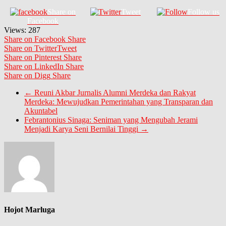
Share on
Tweet
Follow us
Facebook
Views:
287
Share on Facebook
Share
Share on Twitter
Tweet
Share on Pinterest
Share
Share on LinkedIn
Share
Share on Digg
Share
←
Reuni Akbar Jurnalis Alumni Merdeka dan Rakyat
Merdeka: Mewujudkan Pemerintahan yang Transparan dan
Akuntabel
Febrantonius Sinaga: Seniman yang Mengubah Jerami
Menjadi Karya Seni Bernilai Tinggi
→
Hojot Marluga