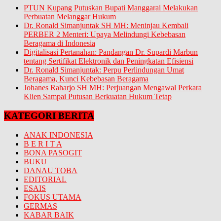
PTUN Kupang Putuskan Bupati Manggarai Melakukan
Perbuatan Melanggar Hukum
Dr. Ronald Simanjuntak SH MH: Meninjau Kembali
PERBER 2 Menteri: Upaya Melindungi Kebebasan
Beragama di Indonesia
Digitalisasi Pertanahan: Pandangan Dr. Supardi Marbun
tentang Sertifikat Elektronik dan Peningkatan Efisiensi
Dr. Ronald Simanjuntak: Perpu Perlindungan Umat
Beragama, Kunci Kebebasan Beragama
Johanes Raharjo SH MH: Perjuangan Mengawal Perkara
Klien Sampai Putusan Berkuatan Hukum Tetap
KATEGORI BERITA
ANAK INDONESIA
B E R I T A
BONA PASOGIT
BUKU
DANAU TOBA
EDITORIAL
ESAIS
FOKUS UTAMA
GERMAS
KABAR BAIK