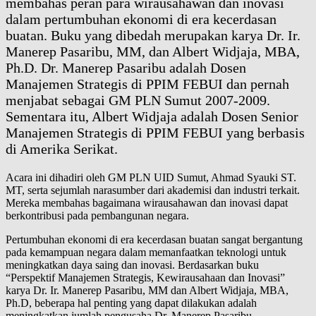
membahas peran para wirausahawan dan inovasi
dalam pertumbuhan ekonomi di era kecerdasan
buatan. Buku yang dibedah merupakan karya Dr. Ir.
Manerep Pasaribu, MM, dan Albert Widjaja, MBA,
Ph.D. Dr. Manerep Pasaribu adalah Dosen
Manajemen Strategis di PPIM FEBUI dan pernah
menjabat sebagai GM PLN Sumut 2007-2009.
Sementara itu, Albert Widjaja adalah Dosen Senior
Manajemen Strategis di PPIM FEBUI yang berbasis
di Amerika Serikat.
Acara ini dihadiri oleh GM PLN UID Sumut, Ahmad Syauki ST.
MT, serta sejumlah narasumber dari akademisi dan industri terkait.
Mereka membahas bagaimana wirausahawan dan inovasi dapat
berkontribusi pada pembangunan negara.
Pertumbuhan ekonomi di era kecerdasan buatan sangat bergantung
pada kemampuan negara dalam memanfaatkan teknologi untuk
meningkatkan daya saing dan inovasi. Berdasarkan buku
“Perspektif Manajemen Strategis, Kewirausahaan dan Inovasi”
karya Dr. Ir. Manerep Pasaribu, MM dan Albert Widjaja, MBA,
Ph.D, beberapa hal penting yang dapat dilakukan adalah
meningkatkan jumlah pengusaha Dr. Manerep Pasaribu