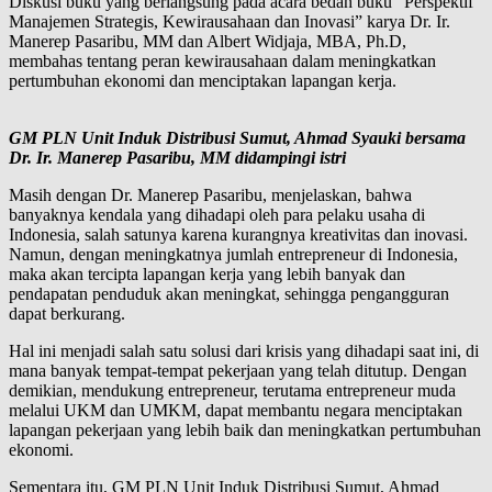
Diskusi buku yang berlangsung pada acara bedah buku “Perspektif
Manajemen Strategis, Kewirausahaan dan Inovasi” karya Dr. Ir.
Manerep Pasaribu, MM dan Albert Widjaja, MBA, Ph.D,
membahas tentang peran kewirausahaan dalam meningkatkan
pertumbuhan ekonomi dan menciptakan lapangan kerja.
GM PLN Unit Induk Distribusi Sumut, Ahmad Syauki bersama
Dr. Ir. Manerep Pasaribu, MM didampingi istri
Masih dengan Dr. Manerep Pasaribu, menjelaskan, bahwa
banyaknya kendala yang dihadapi oleh para pelaku usaha di
Indonesia, salah satunya karena kurangnya kreativitas dan inovasi.
Namun, dengan meningkatnya jumlah entrepreneur di Indonesia,
maka akan tercipta lapangan kerja yang lebih banyak dan
pendapatan penduduk akan meningkat, sehingga pengangguran
dapat berkurang.
Hal ini menjadi salah satu solusi dari krisis yang dihadapi saat ini, di
mana banyak tempat-tempat pekerjaan yang telah ditutup. Dengan
demikian, mendukung entrepreneur, terutama entrepreneur muda
melalui UKM dan UMKM, dapat membantu negara menciptakan
lapangan pekerjaan yang lebih baik dan meningkatkan pertumbuhan
ekonomi.
Sementara itu, GM PLN Unit Induk Distribusi Sumut, Ahmad