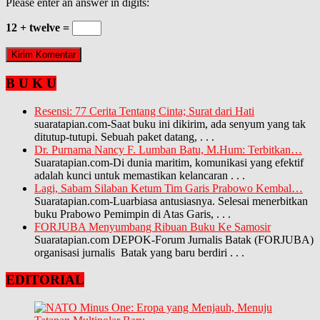
Please enter an answer in digits:
12 + twelve =
B U K U
Resensi: 77 Cerita Tentang Cinta; Surat dari Hati
suaratapian.com-Saat buku ini dikirim, ada senyum yang tak
ditutup-tutupi. Sebuah paket datang,
. . .
Dr. Purnama Nancy F. Lumban Batu, M.Hum: Terbitkan…
Suaratapian.com-Di dunia maritim, komunikasi yang efektif
adalah kunci untuk memastikan kelancaran
. . .
Lagi, Sabam Silaban Ketum Tim Garis Prabowo Kembal…
Suaratapian.com-Luarbiasa antusiasnya. Selesai menerbitkan
buku Prabowo Pemimpin di Atas Garis,
. . .
FORJUBA Menyumbang Ribuan Buku Ke Samosir
Suaratapian.com DEPOK-Forum Jurnalis Batak (FORJUBA)
organisasi jurnalis Batak yang baru berdiri
. . .
EDITORIAL