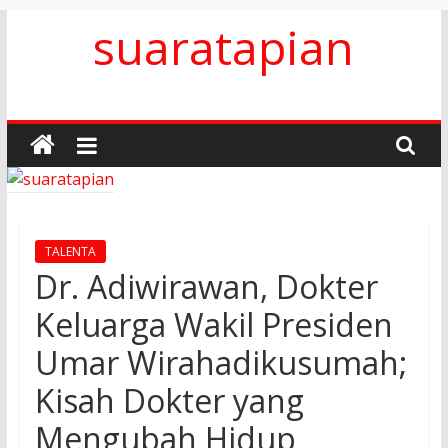
Skip
suaratapian
to
content
TALENTA
Dr. Adiwirawan, Dokter
Keluarga Wakil Presiden
Umar Wirahadikusumah;
Kisah Dokter yang
Mengubah Hidup