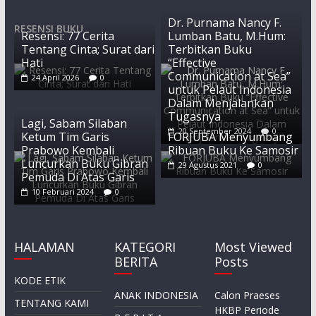
Dr. Purnama Nancy F.
RESENSI BUKU
Resensi: 77 Cerita
Lumban Batu, M.Hum:
Tentang Cinta; Surat dari
Terbitkan Buku
Hati
“Effective
Communication at Sea”
24 April 2026
0
untuk Pelaut Indonesia
Dalam Menjalankan
Tugasnya
Lagi, Sabam Silaban
20 September 2024
0
Ketum Tim Garis
FORJUBA Menyumbang
Prabowo Kembali
Ribuan Buku Ke Samosir
Luncurkan Buku Gibran
29 Agustus 2021
0
Pemuda Di Atas Garis
10 Februari 2024
0
HALAMAN
KATEGORI
Most Viewed
BERITA
Posts
KODE ETIK
ANAK INDONESIA
Calon Praeses
TENTANG KAMI
HKBP Periode