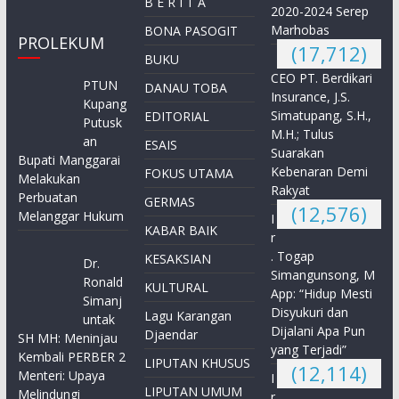
B E R I T A
2020-2024 Serep
Marhobas
BONA PASOGIT
PROLEKUM
(17,712)
BUKU
CEO PT. Berdikari
PTUN
DANAU TOBA
Insurance, J.S.
Kupang
Simatupang, S.H.,
EDITORIAL
Putusk
M.H.; Tulus
an
ESAIS
Suarakan
Bupati Manggarai
Kebenaran Demi
FOKUS UTAMA
Melakukan
Rakyat
Perbuatan
GERMAS
(12,576)
Melanggar Hukum
I
KABAR BAIK
r
. Togap
KESAKSIAN
Dr.
Simangunsong, M
Ronald
KULTURAL
App: “Hidup Mesti
Simanj
Disyukuri dan
Lagu Karangan
untak
Dijalani Apa Pun
Djaendar
SH MH: Meninjau
yang Terjadi”
Kembali PERBER 2
LIPUTAN KHUSUS
(12,114)
Menteri: Upaya
I
LIPUTAN UMUM
Melindungi
r