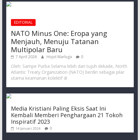
EDITORIAL
NATO Minus One: Eropa yang
Menjauh, Menuju Tatanan
Multipolar Baru
7 April 2026
Hojot Marluga
0
Oleh: Sampe Purba Selama lebih dari tujuh dekade, North
Atlantic Treaty Organization (NATO) berdiri sebagai pilar
utama keamanan kolektif di
Media Kristiani Paling Eksis Saat Ini
Kembali Memberi Penghargaan 21 Tokoh
Inspiratif 2023
0
14 Januari 2024