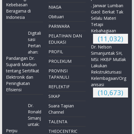
Kebebasan
. Janwar Lumban
NIAGA
Beragama di
Gaol: Berkat Tak
Obituari
Indonesia
Selalu Materi
Tetapi
PARIWARA
Kebahagiaan
Digitali
PELATIHAN DAN
(11,032)
sasi
EDUKASI
Pertan
Dr. Nelson
PROFIL
ahan:
Simanjuntak SH,
Pandangan Dr.
MSi: HKBP Mutlak
PROLEKUM
Supardi Marbun
Lakukan
tentang Sertifikat
PROVINSI
Rekstrukturisasi
Elektronik dan
TAPANULI
Kelembagaan/Org
Peningkatan
anisasi
REFLEKTIF
Efisiensi
(10,673)
SIKAP
Dr.
Suara Tapian
Ronald
Channel
Simanj
TALENTA
untak:
Perpu
THEOCENTRIC