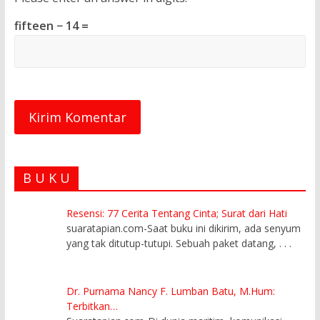
fifteen − 14 =
B U K U
Resensi: 77 Cerita Tentang Cinta; Surat dari Hati
suaratapian.com-Saat buku ini dikirim, ada senyum
yang tak ditutup-tutupi. Sebuah paket datang,
. . .
Dr. Purnama Nancy F. Lumban Batu, M.Hum:
Terbitkan…