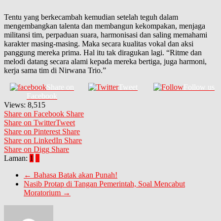
Tentu yang berkecambah kemudian setelah teguh dalam
mengembangkan talenta dan membangun kekompakan, menjaga
militansi tim, perpaduan suara, harmonisasi dan saling memahami
karakter masing-masing. Maka secara kualitas vokal dan aksi
panggung mereka prima. Hal itu tak diragukan lagi. “Ritme dan
melodi datang secara alami kepada mereka bertiga, juga harmoni,
kerja sama tim di Nirwana Trio.”
Share on
Tweet
Follow us
Facebook
Views:
8,515
Share on Facebook
Share
Share on Twitter
Tweet
Share on Pinterest
Share
Share on LinkedIn
Share
Share on Digg
Share
Laman:
1
2
←
Bahasa Batak akan Punah!
Nasib Protap di Tangan Pemerintah, Soal Mencabut
Moratorium
→