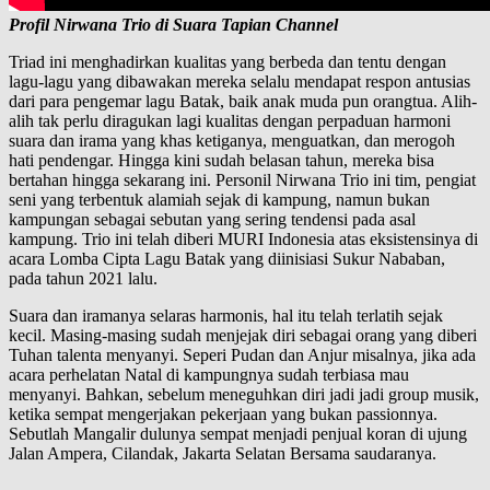
Profil Nirwana Trio di Suara Tapian Channel
Triad ini menghadirkan kualitas yang berbeda dan tentu dengan
lagu-lagu yang dibawakan mereka selalu mendapat respon antusias
dari para pengemar lagu Batak, baik anak muda pun orangtua. Alih-
alih tak perlu diragukan lagi kualitas dengan perpaduan harmoni
suara dan irama yang khas ketiganya, menguatkan, dan merogoh
hati pendengar. Hingga kini sudah belasan tahun, mereka bisa
bertahan hingga sekarang ini. Personil Nirwana Trio ini tim, pengiat
seni yang terbentuk alamiah sejak di kampung, namun bukan
kampungan sebagai sebutan yang sering tendensi pada asal
kampung. Trio ini telah diberi MURI Indonesia atas eksistensinya di
acara Lomba Cipta Lagu Batak yang diinisiasi Sukur Nababan,
pada tahun 2021 lalu.
Suara dan iramanya selaras harmonis, hal itu telah terlatih sejak
kecil. Masing-masing sudah menjejak diri sebagai orang yang diberi
Tuhan talenta menyanyi. Seperi Pudan dan Anjur misalnya, jika ada
acara perhelatan Natal di kampungnya sudah terbiasa mau
menyanyi. Bahkan, sebelum meneguhkan diri jadi jadi group musik,
ketika sempat mengerjakan pekerjaan yang bukan passionnya.
Sebutlah Mangalir dulunya sempat menjadi penjual koran di ujung
Jalan Ampera, Cilandak, Jakarta Selatan Bersama saudaranya.