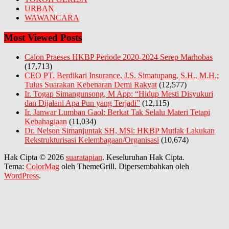
URBAN
WAWANCARA
Most Viewed Posts
Calon Praeses HKBP Periode 2020-2024 Serep Marhobas
(17,713)
CEO PT. Berdikari Insurance, J.S. Simatupang, S.H., M.H.;
Tulus Suarakan Kebenaran Demi Rakyat
(12,577)
Ir. Togap Simangunsong, M App: “Hidup Mesti Disyukuri
dan Dijalani Apa Pun yang Terjadi”
(12,115)
Ir. Janwar Lumban Gaol: Berkat Tak Selalu Materi Tetapi
Kebahagiaan
(11,034)
Dr. Nelson Simanjuntak SH, MSi: HKBP Mutlak Lakukan
Rekstrukturisasi Kelembagaan/Organisasi
(10,674)
Hak Cipta © 2026
suaratapian
. Keseluruhan Hak Cipta.
Tema:
ColorMag
oleh ThemeGrill. Dipersembahkan oleh
WordPress
.