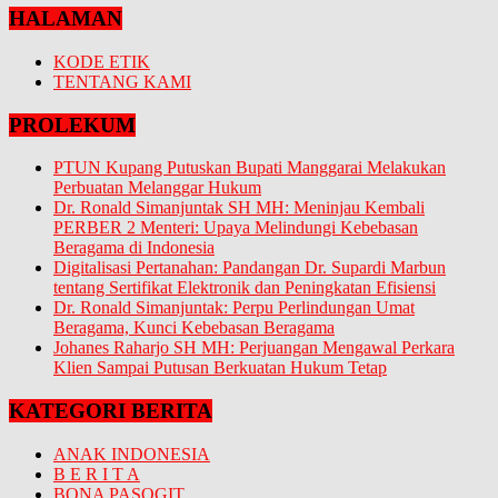
HALAMAN
KODE ETIK
TENTANG KAMI
PROLEKUM
PTUN Kupang Putuskan Bupati Manggarai Melakukan
Perbuatan Melanggar Hukum
Dr. Ronald Simanjuntak SH MH: Meninjau Kembali
PERBER 2 Menteri: Upaya Melindungi Kebebasan
Beragama di Indonesia
Digitalisasi Pertanahan: Pandangan Dr. Supardi Marbun
tentang Sertifikat Elektronik dan Peningkatan Efisiensi
Dr. Ronald Simanjuntak: Perpu Perlindungan Umat
Beragama, Kunci Kebebasan Beragama
Johanes Raharjo SH MH: Perjuangan Mengawal Perkara
Klien Sampai Putusan Berkuatan Hukum Tetap
KATEGORI BERITA
ANAK INDONESIA
B E R I T A
BONA PASOGIT