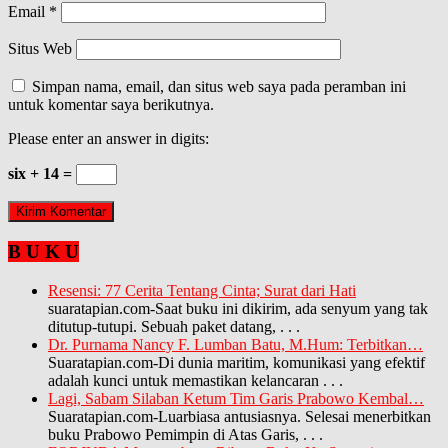
Email
*
Situs Web
Simpan nama, email, dan situs web saya pada peramban ini
untuk komentar saya berikutnya.
Please enter an answer in digits:
six + 14 =
B U K U
Resensi: 77 Cerita Tentang Cinta; Surat dari Hati
suaratapian.com-Saat buku ini dikirim, ada senyum yang tak
ditutup-tutupi. Sebuah paket datang,
. . .
Dr. Purnama Nancy F. Lumban Batu, M.Hum: Terbitkan…
Suaratapian.com-Di dunia maritim, komunikasi yang efektif
adalah kunci untuk memastikan kelancaran
. . .
Lagi, Sabam Silaban Ketum Tim Garis Prabowo Kembal…
Suaratapian.com-Luarbiasa antusiasnya. Selesai menerbitkan
buku Prabowo Pemimpin di Atas Garis,
. . .