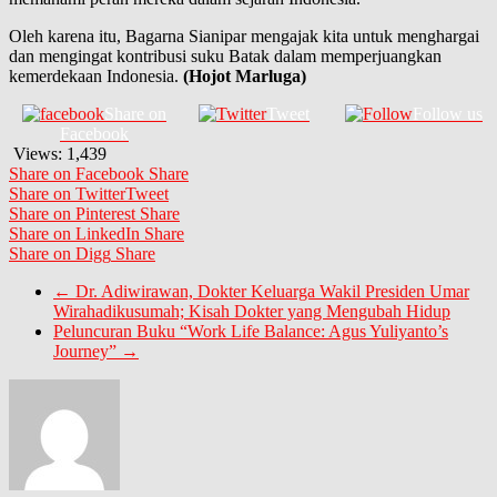
Oleh karena itu, Bagarna Sianipar mengajak kita untuk menghargai
dan mengingat kontribusi suku Batak dalam memperjuangkan
kemerdekaan Indonesia.
(Hojot Marluga)
Share on
Tweet
Follow us
Facebook
Views:
1,439
Share on Facebook
Share
Share on Twitter
Tweet
Share on Pinterest
Share
Share on LinkedIn
Share
Share on Digg
Share
←
Dr. Adiwirawan, Dokter Keluarga Wakil Presiden Umar
Wirahadikusumah; Kisah Dokter yang Mengubah Hidup
Peluncuran Buku “Work Life Balance: Agus Yuliyanto’s
Journey”
→