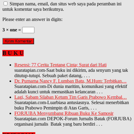
Simpan nama, email, dan situs web saya pada peramban ini
untuk komentar saya berikutnya.
Please enter an answer in digits:
3 × one =
B U K U
Resensi: 77 Cerita Tentang Cinta; Surat dari Hati
suaratapian.com-Saat buku ini dikirim, ada senyum yang tak
ditutup-tutupi. Sebuah paket datang,
. . .
Dr. Purnama Nancy F. Lumban Batu, M.Hum: Terbitkan…
Suaratapian.com-Di dunia maritim, komunikasi yang efektif
adalah kunci untuk memastikan kelancaran
. . .
Lagi, Sabam Silaban Ketum Tim Garis Prabowo Kembal…
Suaratapian.com-Luarbiasa antusiasnya. Selesai menerbitkan
buku Prabowo Pemimpin di Atas Garis,
. . .
FORJUBA Menyumbang Ribuan Buku Ke Samosir
Suaratapian.com DEPOK-Forum Jurnalis Batak (FORJUBA)
organisasi jurnalis Batak yang baru berdiri
. . .