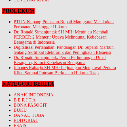
PROLEKUM
PTUN Kupang Putuskan Bupati Manggarai Melakukan
Perbuatan Melanggar Hukum
Dr. Ronald Simanjuntak SH MH: Meninjau Kembali
PERBER 2 Menteri: Upaya Melindungi Kebebasan
Beragama di Indonesia
Digitalisasi Pertanahan: Pandangan Dr. Supardi Marbun
tentang Sertifikat Elektronik dan Peningkatan Efisiensi
Dr. Ronald Simanjuntak: Perpu Perlindungan Umat
Beragama, Kunci Kebebasan Beragama
Johanes Raharjo SH MH: Perjuangan Mengawal Perkara
Klien Sampai Putusan Berkuatan Hukum Tetap
KATEGORI BERITA
ANAK INDONESIA
B E R I T A
BONA PASOGIT
BUKU
DANAU TOBA
EDITORIAL
ESAIS