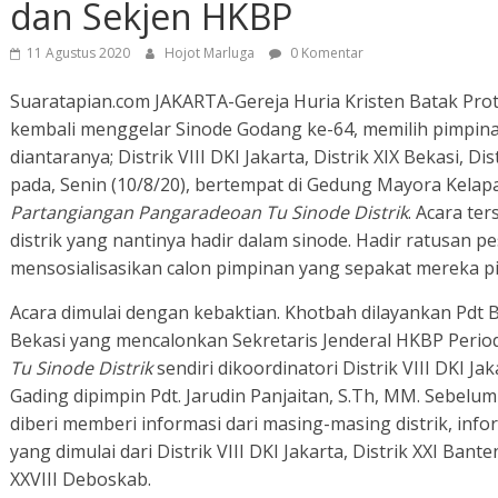
dan Sekjen HKBP
11 Agustus 2020
Hojot Marluga
0 Komentar
Suaratapian.com JAKARTA-Gereja Huria Kristen Batak Prot
kembali menggelar Sinode Godang ke-64, memilih pimpinan 
diantaranya; Distrik VIII DKI Jakarta, Distrik XIX Bekasi, D
pada, Senin (10/8/20), bertempat di Gedung Mayora Kelapa
Partangiangan Pangaradeoan Tu Sinode Distrik
. Acara te
distrik yang nantinya hadir dalam sinode. Hadir ratusan 
mensosialisasikan calon pimpinan yang sepakat mereka pil
Acara dimulai dengan kebaktian. Khotbah dilayankan Pdt B
Bekasi yang mencalonkan Sekretaris Jenderal HKBP Perio
Tu Sinode Distrik
sendiri dikoordinatori Distrik VIII DKI 
Gading dipimpin Pdt. Jarudin Panjaitan, S.Th, MM. Sebelu
diberi memberi informasi dari masing-masing distrik, inf
yang dimulai dari Distrik VIII DKI Jakarta, Distrik XXI Bante
XXVIII Deboskab.