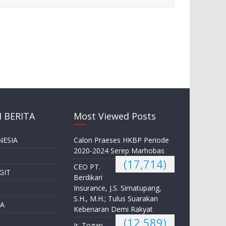
 BERITA
Most Viewed Posts
NESIA
Calon Praeses HKBP Periode
2020-2024 Serep Marhobas
(17,714)
CEO PT.
GIT
Berdikari
Insurance, J.S. Simatupang,
S.H., M.H.; Tulus Suarakan
A
Kebenaran Demi Rakyat
(12,589)
Ir. Togap