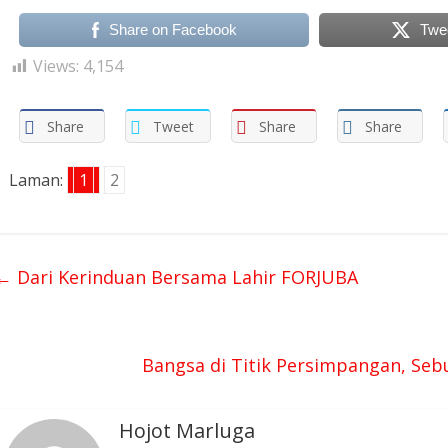
Share on Facebook
Twe
Views:
4,154
Share
Tweet
Share
Share
Laman:
1
2
←
Dari Kerinduan Bersama Lahir FORJUBA
Bangsa di Titik Persimpangan, Se
Hojot Marluga