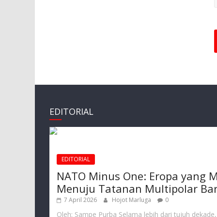
EDITORIAL
EDITORIAL
NATO Minus One: Eropa yang M
Menuju Tatanan Multipolar Ba
7 April 2026
Hojot Marluga
0
Oleh: Sampe Purba Selama lebih dari tujuh dekade