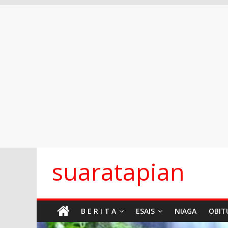
Skip
suaratapian
to
content
B E R I T A
ESAIS
NIAGA
OBIT