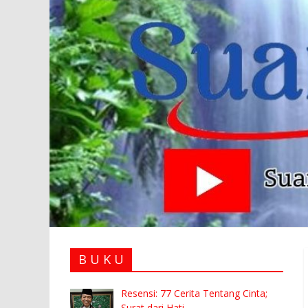
B U K U
Resensi: 77 Cerita Tentang Cinta;
Surat dari Hati