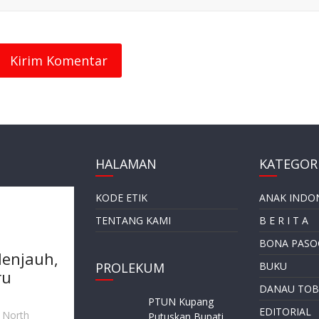
HALAMAN
KATEGORI
KODE ETIK
ANAK INDO
TENTANG KAMI
B E R I T A
BONA PASO
enjauh,
PROLEKUM
BUKU
ru
DANAU TOB
PTUN Kupang
EDITORIAL
, North
Putuskan Bupati