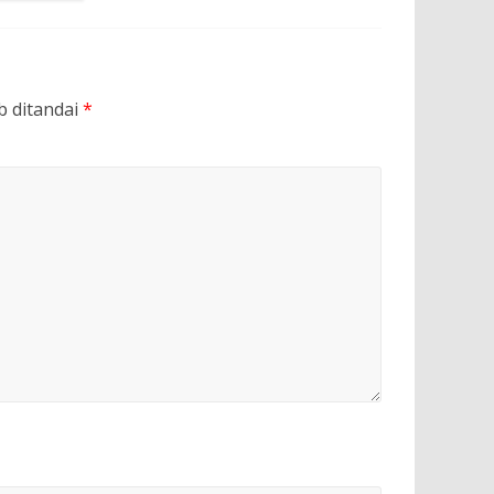
b ditandai
*