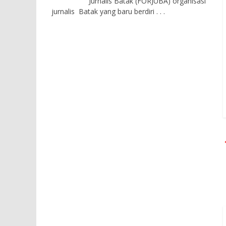
Jurnalis Batak (FORJUBA) organisasi
jurnalis Batak yang baru berdiri
. . .