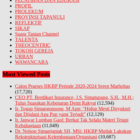
PELATIHAN DAN EDUKASI
PROFIL
PROLEKUM
PROVINSI TAPANULI
REFLEKTIF
SIKAP
Suara Tapian Channel
TALENTA
THEOCENTRIC
TOKOH GEREJA
URBAN
WAWANCARA
Most Viewed Posts
Calon Praeses HKBP Periode 2020-2024 Serep Marhobas
(17,720)
CEO PT. Berdikari Insurance, J.S. Simatupang, S.H., M.H.;
Tulus Suarakan Kebenaran Demi Rakyat
(12,594)
Ir. Togap Simangunsong, M App: “Hidup Mesti Disyukuri
dan Dijalani Apa Pun yang Terjadi”
(12,129)
Ir. Janwar Lumban Gaol: Berkat Tak Selalu Materi Tetapi
Kebahagiaan
(11,049)
Dr. Nelson Simanjuntak SH, MSi: HKBP Mutlak Lakukan
Rekstrukturisasi Kelembagaan/Organisasi
(10,687)