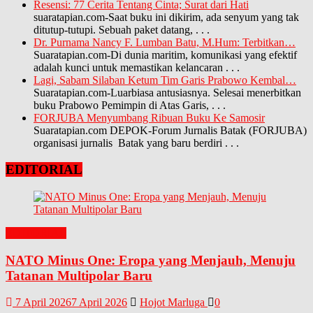
Resensi: 77 Cerita Tentang Cinta; Surat dari Hati
suaratapian.com-Saat buku ini dikirim, ada senyum yang tak
ditutup-tutupi. Sebuah paket datang,
. . .
Dr. Purnama Nancy F. Lumban Batu, M.Hum: Terbitkan…
Suaratapian.com-Di dunia maritim, komunikasi yang efektif
adalah kunci untuk memastikan kelancaran
. . .
Lagi, Sabam Silaban Ketum Tim Garis Prabowo Kembal…
Suaratapian.com-Luarbiasa antusiasnya. Selesai menerbitkan
buku Prabowo Pemimpin di Atas Garis,
. . .
FORJUBA Menyumbang Ribuan Buku Ke Samosir
Suaratapian.com DEPOK-Forum Jurnalis Batak (FORJUBA)
organisasi jurnalis Batak yang baru berdiri
. . .
EDITORIAL
EDITORIAL
NATO Minus One: Eropa yang Menjauh, Menuju
Tatanan Multipolar Baru
7 April 2026
7 April 2026
Hojot Marluga
0