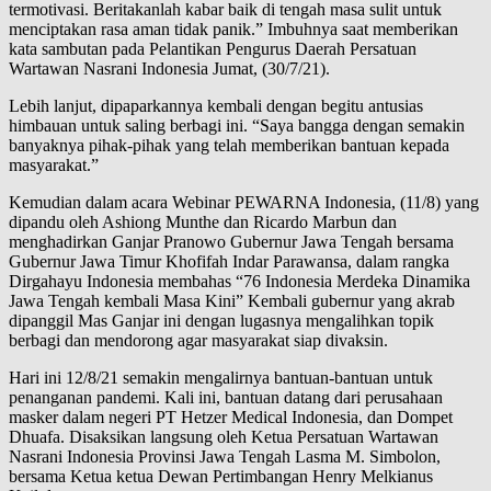
termotivasi. Beritakanlah kabar baik di tengah masa sulit untuk
menciptakan rasa aman tidak panik.” Imbuhnya saat memberikan
kata sambutan pada Pelantikan Pengurus Daerah Persatuan
Wartawan Nasrani Indonesia Jumat, (30/7/21).
Lebih lanjut, dipaparkannya kembali dengan begitu antusias
himbauan untuk saling berbagi ini. “Saya bangga dengan semakin
banyaknya pihak-pihak yang telah memberikan bantuan kepada
masyarakat.”
Kemudian dalam acara Webinar PEWARNA Indonesia, (11/8) yang
dipandu oleh Ashiong Munthe dan Ricardo Marbun dan
menghadirkan Ganjar Pranowo Gubernur Jawa Tengah bersama
Gubernur Jawa Timur Khofifah Indar Parawansa, dalam rangka
Dirgahayu Indonesia membahas “76 Indonesia Merdeka Dinamika
Jawa Tengah kembali Masa Kini” Kembali gubernur yang akrab
dipanggil Mas Ganjar ini dengan lugasnya mengalihkan topik
berbagi dan mendorong agar masyarakat siap divaksin.
Hari ini 12/8/21 semakin mengalirnya bantuan-bantuan untuk
penanganan pandemi. Kali ini, bantuan datang dari perusahaan
masker dalam negeri PT Hetzer Medical Indonesia, dan Dompet
Dhuafa. Disaksikan langsung oleh Ketua Persatuan Wartawan
Nasrani Indonesia Provinsi Jawa Tengah Lasma M. Simbolon,
bersama Ketua ketua Dewan Pertimbangan Henry Melkianus