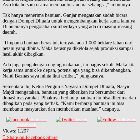
Ayo kita bersama-sama membantu saudara sebangsa,” imbuhnya.
Tak hanya menerima bantuan, Ganjar mengatakan sudah bicara
dengan Dompet Dhuafa untuk mengembangkan kerja sama lainnya.
Di antaranya pengolahan sumberdaya yang ada di masing-masing
daerah.
“Umpama bantuan beras ini, ternyata ada 1.000 hektare lahan dari
petani yang dibina. Maka berasnya dikelola sejak produksi sampai
hasil akhir dibagikan.
Ada juga pengalengan daging makanan, itu bagus sekali. Maka kita
kerja sama untuk ke depan, potensi apa yang bisa dikembangkan.
Nanti Baznas saya minta ikut terlibat,” pungkasnya.
Sementara itu, Ketua Pengurus Yayasan Dompet Dhuafa, Nasyid
Majdi mengatakan, bantuan yang diberikan itu bersumber dari
donasi masyarakat. Pihaknya berharap bantuan itu bisa diterima dan
dibagikan pada yang berhak. “Kami berharap bantuan ini bisa
membantu masyarakat dan memberikan manfaat,” ucapnya.
Share on
Tweet
Follow us
Facebook
Views:
1,297
Share on Facebook
Share