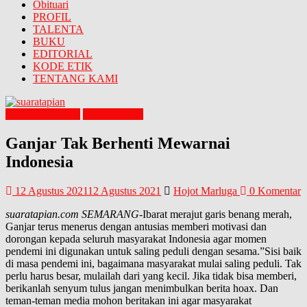
Obituari
PROFIL
TALENTA
BUKU
EDITORIAL
KODE ETIK
TENTANG KAMI
DANAU TOBA
KULTURAL
Ganjar Tak Berhenti Mewarnai
Indonesia
12 Agustus 2021
12 Agustus 2021
Hojot Marluga
0 Komentar
suaratapian.com SEMARANG
-Ibarat merajut garis benang merah,
Ganjar terus menerus dengan antusias memberi motivasi dan
dorongan kepada seluruh masyarakat Indonesia agar momen
pendemi ini digunakan untuk saling peduli dengan sesama.”Sisi baik
di masa pendemi ini, bagaimana masyarakat mulai saling peduli. Tak
perlu harus besar, mulailah dari yang kecil. Jika tidak bisa memberi,
berikanlah senyum tulus jangan menimbulkan berita hoax. Dan
teman-teman media mohon beritakan ini agar masyarakat