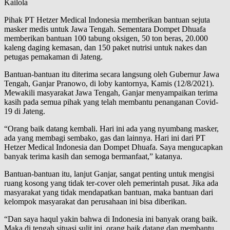
Kailola
Pihak PT Hetzer Medical Indonesia memberikan bantuan sejuta
masker medis untuk Jawa Tengah. Sementara Dompet Dhuafa
memberikan bantuan 100 tabung oksigen, 50 ton beras, 20.000
kaleng daging kemasan, dan 150 paket nutrisi untuk nakes dan
petugas pemakaman di Jateng.
Bantuan-bantuan itu diterima secara langsung oleh Gubernur Jawa
Tengah, Ganjar Pranowo, di loby kantornya, Kamis (12/8/2021).
Mewakili masyarakat Jawa Tengah, Ganjar menyampaikan terima
kasih pada semua pihak yang telah membantu penanganan Covid-
19 di Jateng.
“Orang baik datang kembali. Hari ini ada yang nyumbang masker,
ada yang membagi sembako, gas dan lainnya. Hari ini dari PT
Hetzer Medical Indonesia dan Dompet Dhuafa. Saya mengucapkan
banyak terima kasih dan semoga bermanfaat,” katanya.
Bantuan-bantuan itu, lanjut Ganjar, sangat penting untuk mengisi
ruang kosong yang tidak ter-cover oleh pemerintah pusat. Jika ada
masyarakat yang tidak mendapatkan bantuan, maka bantuan dari
kelompok masyarakat dan perusahaan ini bisa diberikan.
“Dan saya haqul yakin bahwa di Indonesia ini banyak orang baik.
Maka di tengah situasi sulit ini, orang baik datang dan membantu.