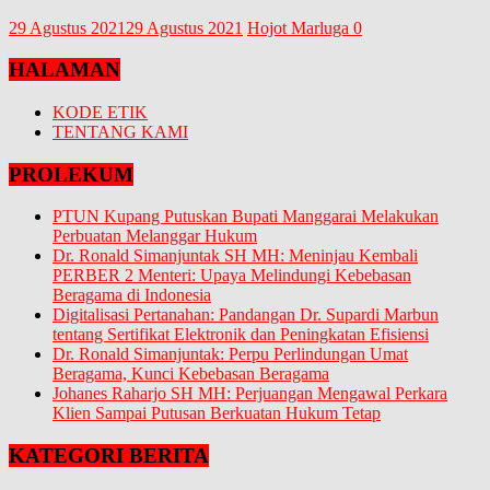
29 Agustus 2021
29 Agustus 2021
Hojot Marluga
0
HALAMAN
KODE ETIK
TENTANG KAMI
PROLEKUM
PTUN Kupang Putuskan Bupati Manggarai Melakukan
Perbuatan Melanggar Hukum
Dr. Ronald Simanjuntak SH MH: Meninjau Kembali
PERBER 2 Menteri: Upaya Melindungi Kebebasan
Beragama di Indonesia
Digitalisasi Pertanahan: Pandangan Dr. Supardi Marbun
tentang Sertifikat Elektronik dan Peningkatan Efisiensi
Dr. Ronald Simanjuntak: Perpu Perlindungan Umat
Beragama, Kunci Kebebasan Beragama
Johanes Raharjo SH MH: Perjuangan Mengawal Perkara
Klien Sampai Putusan Berkuatan Hukum Tetap
KATEGORI BERITA