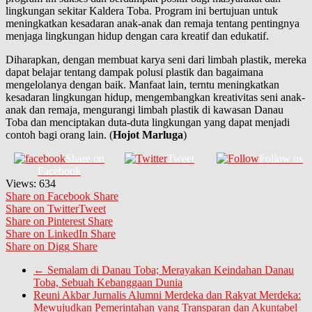
lingkungan sekitar Kaldera Toba. Program ini bertujuan untuk
meningkatkan kesadaran anak-anak dan remaja tentang pentingnya
menjaga lingkungan hidup dengan cara kreatif dan edukatif.
Diharapkan, dengan membuat karya seni dari limbah plastik, mereka
dapat belajar tentang dampak polusi plastik dan bagaimana
mengelolanya dengan baik. Manfaat lain, terntu meningkatkan
kesadaran lingkungan hidup, mengembangkan kreativitas seni anak-
anak dan remaja, mengurangi limbah plastik di kawasan Danau
Toba dan menciptakan duta-duta lingkungan yang dapat menjadi
contoh bagi orang lain. (
Hojot Marluga
)
Share on
Tweet
Follow us
Facebook
Views:
634
Share on Facebook
Share
Share on Twitter
Tweet
Share on Pinterest
Share
Share on LinkedIn
Share
Share on Digg
Share
←
Semalam di Danau Toba; Merayakan Keindahan Danau
Toba, Sebuah Kebanggaan Dunia
Reuni Akbar Jurnalis Alumni Merdeka dan Rakyat Merdeka:
Mewujudkan Pemerintahan yang Transparan dan Akuntabel