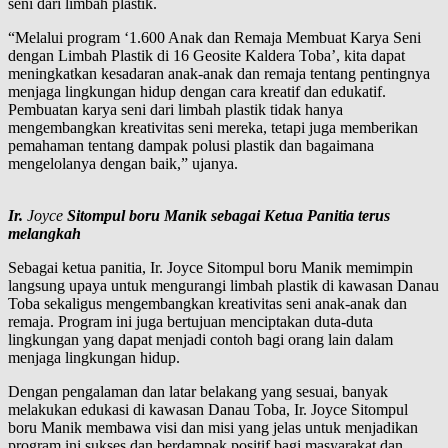
seni dari limbah plastik.
“Melalui program ‘1.600 Anak dan Remaja Membuat Karya Seni
dengan Limbah Plastik di 16 Geosite Kaldera Toba’, kita dapat
meningkatkan kesadaran anak-anak dan remaja tentang pentingnya
menjaga lingkungan hidup dengan cara kreatif dan edukatif.
Pembuatan karya seni dari limbah plastik tidak hanya
mengembangkan kreativitas seni mereka, tetapi juga memberikan
pemahaman tentang dampak polusi plastik dan bagaimana
mengelolanya dengan baik,” ujanya.
Ir.
Joyce
Sitompul boru Manik sebagai Ketua Panitia
terus
melangkah
Sebagai ketua panitia, Ir. Joyce Sitompul boru Manik memimpin
langsung upaya untuk mengurangi limbah plastik di kawasan Danau
Toba sekaligus mengembangkan kreativitas seni anak-anak dan
remaja. Program ini juga bertujuan menciptakan duta-duta
lingkungan yang dapat menjadi contoh bagi orang lain dalam
menjaga lingkungan hidup.
Dengan pengalaman dan latar belakang yang sesuai, banyak
melakukan edukasi di kawasan Danau Toba, Ir. Joyce Sitompul
boru Manik membawa visi dan misi yang jelas untuk menjadikan
program ini sukses dan berdampak positif bagi masyarakat dan