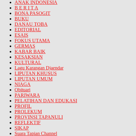
ANAK INDONESIA
B E R I T A
BONA PASOGIT
BUKU
DANAU TOBA
EDITORIAL
ESAIS
FOKUS UTAMA
GERMAS
KABAR BAIK
KESAKSIAN
KULTURAL
Lagu Karangan Djaendar
LIPUTAN KHUSUS
LIPUTAN UMUM
NIAGA
Obituari
PARIWARA
PELATIHAN DAN EDUKASI
PROFIL
PROLEKUM
PROVINSI TAPANULI
REFLEKTIF
SIKAP
Suara Tapian Channel