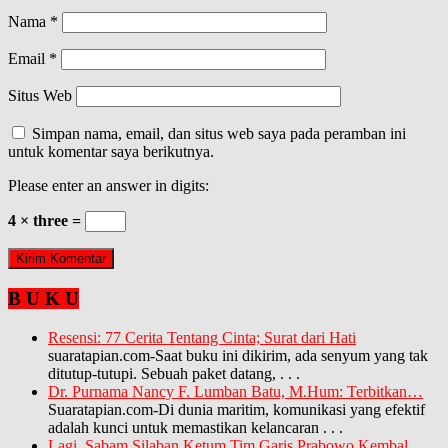
Nama
*
Email
*
Situs Web
Simpan nama, email, dan situs web saya pada peramban ini
untuk komentar saya berikutnya.
Please enter an answer in digits:
4 × three =
B U K U
Resensi: 77 Cerita Tentang Cinta; Surat dari Hati
suaratapian.com-Saat buku ini dikirim, ada senyum yang tak
ditutup-tutupi. Sebuah paket datang,
. . .
Dr. Purnama Nancy F. Lumban Batu, M.Hum: Terbitkan…
Suaratapian.com-Di dunia maritim, komunikasi yang efektif
adalah kunci untuk memastikan kelancaran
. . .
Lagi, Sabam Silaban Ketum Tim Garis Prabowo Kembal…