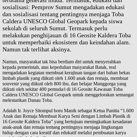
terutama generasi muda. Termasuk, edukasi dan
sosialisasi: Pemprov Sumut mengadakan edukasi
dan sosialisasi tentang pentingnya menjaga Toba
Caldera UNESCO Global Geopark kepada siswa
sekolah di seluruh Sumut. Termasuk perlu
melakukan penghijauan di 16 Geosite Kaldera Toba
untuk memperbaiki ekosistem dan keindahan alam.
Namun tak terlihat aksinya.
Namun, masyarakat tak bisa berdiam diri untuk menyerahkan
kepada pemerintah, atas kepedulian masyarakat Batak, real
mengadakan kegiatan membuat kerajinan tangan dari bahan bekas
limbah plastik yang diikuti oleh 1.600 anak dan remaja, membuat
souvenir yang diikuti oleh 800 ibu, dan belajar Manggorga yang
diikuti oleh sekitar 400 pemuda/i di 16 Geosite Kawasan Toba
Caldera UNESCO Global Geopark untuk menggelorakan semangat
melestarikan Danau Toba.
Adalah Ir. Joyce Sitompul boru Manik sebagai Ketua Panitia “1.600
Anak dan Remaja Membuat Karya Seni dengan Limbah Plastik di
16 Geosite Kaldera Toba” yang bertujuan meningkatkan kesadaran
anak-anak dan remaja tentang pentingnya menjaga lingkungan
hidup dengan cara kreatif dan edukatif melalui pembuatan karya