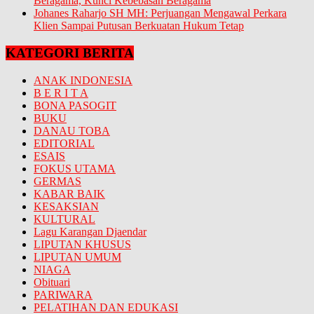
Beragama, Kunci Kebebasan Beragama
Johanes Raharjo SH MH: Perjuangan Mengawal Perkara
Klien Sampai Putusan Berkuatan Hukum Tetap
KATEGORI BERITA
ANAK INDONESIA
B E R I T A
BONA PASOGIT
BUKU
DANAU TOBA
EDITORIAL
ESAIS
FOKUS UTAMA
GERMAS
KABAR BAIK
KESAKSIAN
KULTURAL
Lagu Karangan Djaendar
LIPUTAN KHUSUS
LIPUTAN UMUM
NIAGA
Obituari
PARIWARA
PELATIHAN DAN EDUKASI