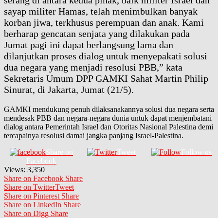
serang di antara kedua pihak, baik militer Israel dan
sayap militer Hamas, telah menimbulkan banyak
korban jiwa, terkhusus perempuan dan anak. Kami
berharap gencatan senjata yang dilakukan pada
Jumat pagi ini dapat berlangsung lama dan
dilanjutkan proses dialog untuk menyepakati solusi
dua negara yang menjadi resolusi PBB,” kata
Sekretaris Umum DPP GAMKI Sahat Martin Philip
Sinurat, di Jakarta, Jumat (21/5).
GAMKI mendukung penuh dilaksanakannya solusi dua negara serta
mendesak PBB dan negara-negara dunia untuk dapat menjembatani
dialog antara Pemerintah Israel dan Otoritas Nasional Palestina demi
tercapainya resolusi damai jangka panjang Israel-Palestina.
Share on
Tweet
Follow us
Facebook
Views:
3,350
Share on Facebook
Share
Share on Twitter
Tweet
Share on Pinterest
Share
Share on LinkedIn
Share
Share on Digg
Share