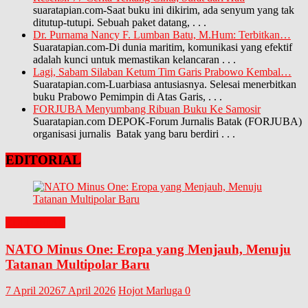
suaratapian.com-Saat buku ini dikirim, ada senyum yang tak
ditutup-tutupi. Sebuah paket datang,
. . .
Dr. Purnama Nancy F. Lumban Batu, M.Hum: Terbitkan…
Suaratapian.com-Di dunia maritim, komunikasi yang efektif
adalah kunci untuk memastikan kelancaran
. . .
Lagi, Sabam Silaban Ketum Tim Garis Prabowo Kembal…
Suaratapian.com-Luarbiasa antusiasnya. Selesai menerbitkan
buku Prabowo Pemimpin di Atas Garis,
. . .
FORJUBA Menyumbang Ribuan Buku Ke Samosir
Suaratapian.com DEPOK-Forum Jurnalis Batak (FORJUBA)
organisasi jurnalis Batak yang baru berdiri
. . .
EDITORIAL
EDITORIAL
NATO Minus One: Eropa yang Menjauh, Menuju
Tatanan Multipolar Baru
7 April 2026
7 April 2026
Hojot Marluga
0