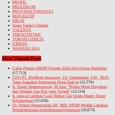
PROFIL
PROLEKUM
PROVINSI TAPANULI
REFLEKTIF
SIKAP
Suara Tapian Channel
TALENTA
THEOCENTRIC
TOKOH GEREJA
URBAN
WAWANCARA
Most Viewed Posts
Calon Praeses HKBP Periode 2020-2024 Serep Marhobas
(17,713)
CEO PT. Berdikari Insurance, J.S. Simatupang, S.H., M.H.;
Tulus Suarakan Kebenaran Demi Rakyat
(12,576)
Ir. Togap Simangunsong, M App: “Hidup Mesti Disyukuri
dan Dijalani Apa Pun yang Terjadi”
(12,114)
Ir. Janwar Lumban Gaol: Berkat Tak Selalu Materi Tetapi
Kebahagiaan
(11,034)
Dr. Nelson Simanjuntak SH, MSi: HKBP Mutlak Lakukan
Rekstrukturisasi Kelembagaan/Organisasi
(10,673)