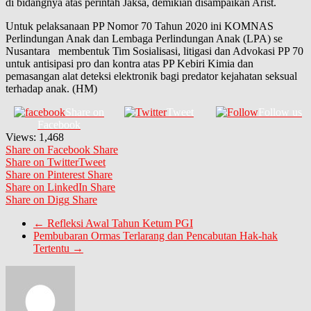
di bidangnya atas perintah Jaksa, demikian disampaikan Arist.
Untuk pelaksanaan PP Nomor 70 Tahun 2020 ini KOMNAS
Perlindungan Anak dan Lembaga Perlindungan Anak (LPA) se
Nusantara membentuk Tim Sosialisasi, litigasi dan Advokasi PP 70
untuk antisipasi pro dan kontra atas PP Kebiri Kimia dan
pemasangan alat deteksi elektronik bagi predator kejahatan seksual
terhadap anak. (HM)
Share on
Tweet
Follow us
Facebook
Views:
1,468
Share on Facebook
Share
Share on Twitter
Tweet
Share on Pinterest
Share
Share on LinkedIn
Share
Share on Digg
Share
←
Refleksi Awal Tahun Ketum PGI
Pembubaran Ormas Terlarang dan Pencabutan Hak-hak
Tertentu
→