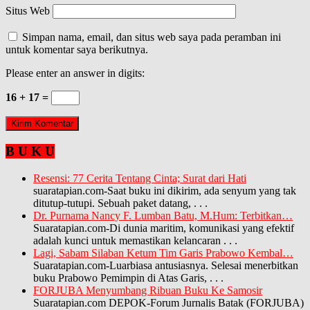
Situs Web
Simpan nama, email, dan situs web saya pada peramban ini
untuk komentar saya berikutnya.
Please enter an answer in digits:
16 + 17 =
B U K U
Resensi: 77 Cerita Tentang Cinta; Surat dari Hati
suaratapian.com-Saat buku ini dikirim, ada senyum yang tak
ditutup-tutupi. Sebuah paket datang,
. . .
Dr. Purnama Nancy F. Lumban Batu, M.Hum: Terbitkan…
Suaratapian.com-Di dunia maritim, komunikasi yang efektif
adalah kunci untuk memastikan kelancaran
. . .
Lagi, Sabam Silaban Ketum Tim Garis Prabowo Kembal…
Suaratapian.com-Luarbiasa antusiasnya. Selesai menerbitkan
buku Prabowo Pemimpin di Atas Garis,
. . .
FORJUBA Menyumbang Ribuan Buku Ke Samosir
Suaratapian.com DEPOK-Forum Jurnalis Batak (FORJUBA)