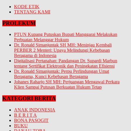
KODE ETIK
TENTANG KAMI
PROLEKUM
PTUN Kupang Putuskan Bupati Manggarai Melakukan
Perbuatan Melanggar Hukum
Dr. Ronald Simanjuntak SH MH: Meninjau Kembali
PERBER 2 Menteri: Upaya Melindungi Kebebasan
Beragama di Indonesia
Digitalisasi Pertanahan: Pandangan Dr. Supardi Marbun
tentang Sertifikat Elektronik dan Peningkatan Efisiensi
Dr. Ronald Simanjuntak: Perpu Perlindungan Umat
Beragama, Kunci Kebebasan Beragama
Johanes Raharjo SH MH: Perjuangan Mengawal Perkara
Klien Sampai Putusan Berkuatan Hukum Tetap
KATEGORI BERITA
ANAK INDONESIA
B E R I T A
BONA PASOGIT
BUKU
DANAU TOBA