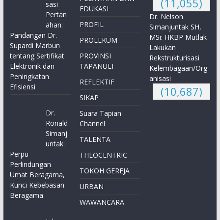
(11,055)
sasi
EDUKASI
Pertan
Dr. Nelson
PROFIL
ahan:
Simanjuntak SH,
Pandangan Dr.
MSi: HKBP Mutlak
PROLEKUM
Supardi Marbun
Lakukan
tentang Sertifikat
PROVINSI
Rekstrukturisasi
Elektronik dan
TAPANULI
Kelembagaan/Org
Peningkatan
anisasi
REFLEKTIF
Efisiensi
(10,687)
SIKAP
Dr.
Suara Tapian
Ronald
Channel
Simanj
TALENTA
untak:
Perpu
THEOCENTRIC
Perlindungan
TOKOH GEREJA
Umat Beragama,
Kunci Kebebasan
URBAN
Beragama
WAWANCARA