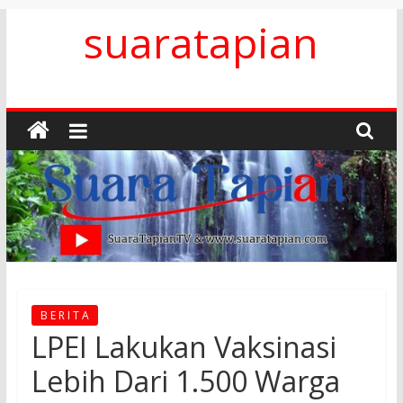
Skip
suaratapian
to
content
B E R I T A
LPEI Lakukan Vaksinasi
Lebih Dari 1.500 Warga