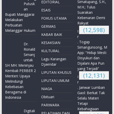
Simatupang, S.H.,
EDITORIAL
Putusk
M.H.; Tulus
an
ESAIS
Suarakan
Bupati Manggarai
Kebenaran Demi
FOKUS UTAMA
Melakukan
Rakyat
Perbuatan
GERMAS
(12,598)
Melanggar Hukum
I
KABAR BAIK
r
. Togap
KESAKSIAN
Dr.
Simangunsong, M
Ronald
KULTURAL
App: “Hidup Mesti
Simanj
Disyukuri dan
Lagu Karangan
untak
Dijalani Apa Pun
Djaendar
SH MH: Meninjau
yang Terjadi”
Kembali PERBER 2
LIPUTAN KHUSUS
(12,131)
Menteri: Upaya
I
LIPUTAN UMUM
Melindungi
r
Kebebasan
. Janwar Lumban
NIAGA
Beragama di
Gaol: Berkat Tak
Obituari
Indonesia
Selalu Materi
Tetapi
PARIWARA
Kebahagiaan
Digitali
PELATIHAN DAN