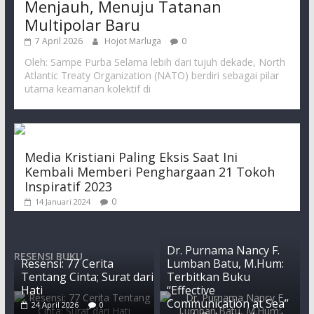
Menjauh, Menuju Tatanan
Multipolar Baru
7 April 2026
Hojot Marluga
0
Oleh: Sampe Purba Selama lebih dari tujuh dekade, North
Atlantic Treaty Organization (NATO) berdiri sebagai pilar
utama keamanan kolektif di
Media Kristiani Paling Eksis Saat Ini
Kembali Memberi Penghargaan 21 Tokoh
Inspiratif 2023
0
14 Januari 2024
Dr. Purnama Nancy F.
RESENSI BUKU
Resensi: 77 Cerita
Lumban Batu, M.Hum:
Tentang Cinta; Surat dari
Terbitkan Buku
Hati
“Effective
Communication at Sea”
24 April 2026
0