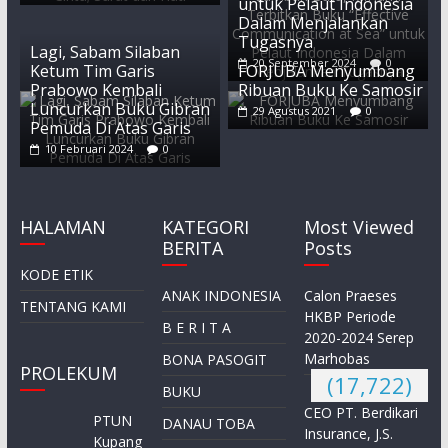
untuk Pelaut Indonesia
Dalam Menjalankan
Tugasnya
Lagi, Sabam Silaban
20 September 2024
0
Ketum Tim Garis
FORJUBA Menyumbang
Prabowo Kembali
Ribuan Buku Ke Samosir
Luncurkan Buku Gibran
29 Agustus 2021
0
Pemuda Di Atas Garis
10 Februari 2024
0
HALAMAN
KATEGORI
Most Viewed
BERITA
Posts
KODE ETIK
ANAK INDONESIA
Calon Praeses
TENTANG KAMI
HKBP Periode
B E R I T A
2020-2024 Serep
Marhobas
BONA PASOGIT
PROLEKUM
(17,722)
BUKU
CEO PT. Berdikari
PTUN
DANAU TOBA
Insurance, J.S.
Kupang