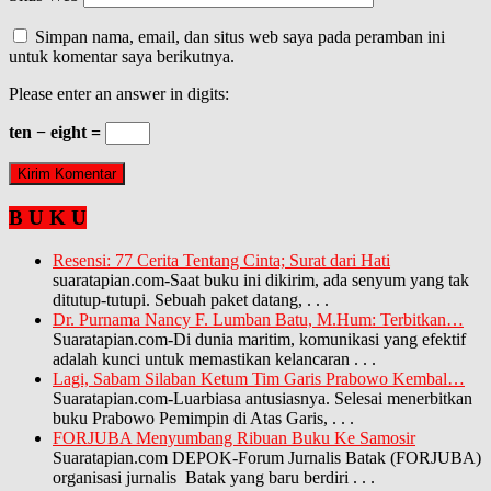
Simpan nama, email, dan situs web saya pada peramban ini
untuk komentar saya berikutnya.
Please enter an answer in digits:
ten − eight =
B U K U
Resensi: 77 Cerita Tentang Cinta; Surat dari Hati
suaratapian.com-Saat buku ini dikirim, ada senyum yang tak
ditutup-tutupi. Sebuah paket datang,
. . .
Dr. Purnama Nancy F. Lumban Batu, M.Hum: Terbitkan…
Suaratapian.com-Di dunia maritim, komunikasi yang efektif
adalah kunci untuk memastikan kelancaran
. . .
Lagi, Sabam Silaban Ketum Tim Garis Prabowo Kembal…
Suaratapian.com-Luarbiasa antusiasnya. Selesai menerbitkan
buku Prabowo Pemimpin di Atas Garis,
. . .
FORJUBA Menyumbang Ribuan Buku Ke Samosir
Suaratapian.com DEPOK-Forum Jurnalis Batak (FORJUBA)
organisasi jurnalis Batak yang baru berdiri
. . .