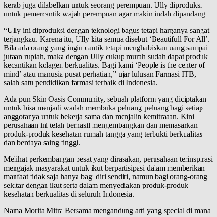
kerab juga dilabelkan untuk seorang perempuan. Ully diproduksi
untuk pemercantik wajah perempuan agar makin indah dipandang.
“Ully ini diproduksi dengan teknologi bagus tetapi harganya sangat
terjangkau. Karena itu, Ully kita semua disebut ‘Beautifull For All’.
Bila ada orang yang ingin cantik tetapi menghabiskan uang sampai
jutaan rupiah, maka dengan Ully cukup murah sudah dapat produk
kecantikan kolagen berkualitas. Bagi kami ‘People is the center of
mind’ atau manusia pusat perhatian,” ujar lulusan Farmasi ITB,
salah satu pendidikan farmasi terbaik di Indonesia.
Ada pun Skin Oasis Community, sebuah platform yang diciptakan
untuk bisa menjadi wadah membuka peluang-peluang bagi setiap
anggotanya untuk bekerja sama dan menjalin kemitraaan. Kini
perusahaan ini telah berhasil mengembangkan dan memasarkan
produk-produk kesehatan rumah tangga yang terbukti berkualitas
dan berdaya saing tinggi.
Melihat perkembangan pesat yang dirasakan, perusahaan terinspirasi
mengajak masyarakat untuk ikut berpartisipasi dalam memberikan
manfaat tidak saja hanya bagi diri sendiri, namun bagi orang-orang
sekitar dengan ikut serta dalam menyediakan produk-produk
kesehatan berkualitas di seluruh Indonesia.
Nama Morita Mitra Bersama mengandung arti yang special di mana