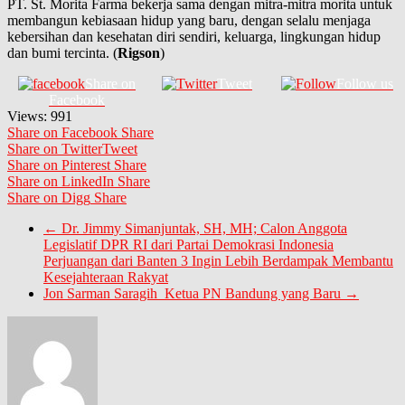
PT. St. Morita Farma bekerja sama dengan mitra-mitra morita untuk
membangun kebiasaan hidup yang baru, dengan selalu menjaga
kebersihan dan kesehatan diri sendiri, keluarga, lingkungan hidup
dan bumi tercinta. (
Rigson
)
Share on
Tweet
Follow us
Facebook
Views:
991
Share on Facebook
Share
Share on Twitter
Tweet
Share on Pinterest
Share
Share on LinkedIn
Share
Share on Digg
Share
←
Dr. Jimmy Simanjuntak, SH, MH; Calon Anggota
Legislatif DPR RI dari Partai Demokrasi Indonesia
Perjuangan dari Banten 3 Ingin Lebih Berdampak Membantu
Kesejahteraan Rakyat
Jon Sarman Saragih Ketua PN Bandung yang Baru
→