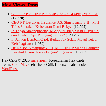
Most Viewed Posts
Calon Praeses HKBP Periode 2020-2024 Serep Marhobas
(17,720)
CEO PT. Berdikari Insurance, J.S. Simatupang, S.H., M.H.;
Tulus Suarakan Kebenaran Demi Rakyat
(12,595)
Ir. Togap Simangunsong, M App: “Hidup Mesti Disyukuri
dan Dijalani Apa Pun yang Terjadi”
(12,129)
Ir. Janwar Lumban Gaol: Berkat Tak Selalu Materi Tetapi
Kebahagiaan
(11,052)
Dr. Nelson Simanjuntak SH, MSi: HKBP Mutlak Lakukan
Rekstrukturisasi Kelembagaan/Organisasi
(10,687)
Hak Cipta © 2026
suaratapian
. Keseluruhan Hak Cipta.
Tema:
ColorMag
oleh ThemeGrill. Dipersembahkan oleh
WordPress
.