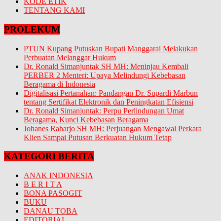
KODE ETIK
TENTANG KAMI
PROLEKUM
PTUN Kupang Putuskan Bupati Manggarai Melakukan
Perbuatan Melanggar Hukum
Dr. Ronald Simanjuntak SH MH: Meninjau Kembali
PERBER 2 Menteri: Upaya Melindungi Kebebasan
Beragama di Indonesia
Digitalisasi Pertanahan: Pandangan Dr. Supardi Marbun
tentang Sertifikat Elektronik dan Peningkatan Efisiensi
Dr. Ronald Simanjuntak: Perpu Perlindungan Umat
Beragama, Kunci Kebebasan Beragama
Johanes Raharjo SH MH: Perjuangan Mengawal Perkara
Klien Sampai Putusan Berkuatan Hukum Tetap
KATEGORI BERITA
ANAK INDONESIA
B E R I T A
BONA PASOGIT
BUKU
DANAU TOBA
EDITORIAL