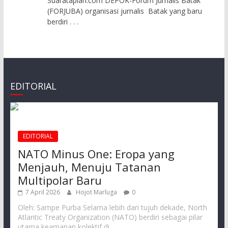
Suaratapian.com DEPOK-Forum Jurnalis Batak
(FORJUBA) organisasi jurnalis Batak yang baru
berdiri
. . .
EDITORIAL
EDITORIAL
NATO Minus One: Eropa yang
Menjauh, Menuju Tatanan
Multipolar Baru
7 April 2026
Hojot Marluga
0
Oleh: Sampe Purba Selama lebih dari tujuh dekade, North
Atlantic Treaty Organization (NATO) berdiri sebagai pilar
utama keamanan kolektif di