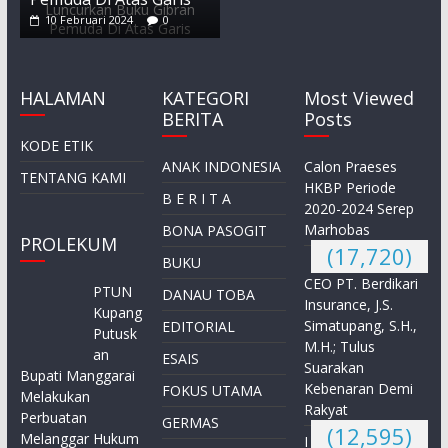
10 Februari 2024
0
HALAMAN
KATEGORI
Most Viewed
BERITA
Posts
KODE ETIK
ANAK INDONESIA
Calon Praeses
TENTANG KAMI
HKBP Periode
B E R I T A
2020-2024 Serep
Marhobas
BONA PASOGIT
PROLEKUM
(17,720)
BUKU
CEO PT. Berdikari
PTUN
DANAU TOBA
Insurance, J.S.
Kupang
Simatupang, S.H.,
EDITORIAL
Putusk
M.H.; Tulus
an
ESAIS
Suarakan
Bupati Manggarai
Kebenaran Demi
FOKUS UTAMA
Melakukan
Rakyat
Perbuatan
GERMAS
(12,595)
Melanggar Hukum
I