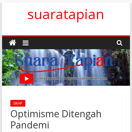
Skip
suaratapian
to
content
SIKAP
Optimisme Ditengah
Pandemi