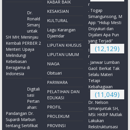
KABAR BAIK
r
. Togap
KESAKSIAN
Dr.
Simangunsong, M
Ronald
KULTURAL
App: “Hidup Mesti
Simanj
Disyukuri dan
Lagu Karangan
untak
Dijalani Apa Pun
Djaendar
SH MH: Meninjau
yang Terjadi”
Kembali PERBER 2
LIPUTAN KHUSUS
(12,129)
Menteri: Upaya
I
LIPUTAN UMUM
Melindungi
r
Kebebasan
. Janwar Lumban
NIAGA
Beragama di
Gaol: Berkat Tak
Obituari
Indonesia
Selalu Materi
Tetapi
PARIWARA
Kebahagiaan
Digitali
PELATIHAN DAN
(11,049)
sasi
EDUKASI
Pertan
Dr. Nelson
PROFIL
ahan:
Simanjuntak SH,
Pandangan Dr.
MSi: HKBP Mutlak
PROLEKUM
Supardi Marbun
Lakukan
tentang Sertifikat
PROVINSI
Rekstrukturisasi