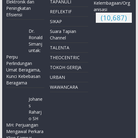
Elektronik dan
TAPANULI
Kelembagaan/Org
Peningkatan
anisasi
REFLEKTIF
Efisiensi
(10,687)
SIKAP
Dr.
Suara Tapian
Ronald
Channel
Simanj
TALENTA
untak:
Perpu
THEOCENTRIC
Perlindungan
TOKOH GEREJA
Umat Beragama,
Kunci Kebebasan
URBAN
Beragama
WAWANCARA
Johane
s
Raharj
o SH
MH: Perjuangan
Mengawal Perkara
Klien Sampai