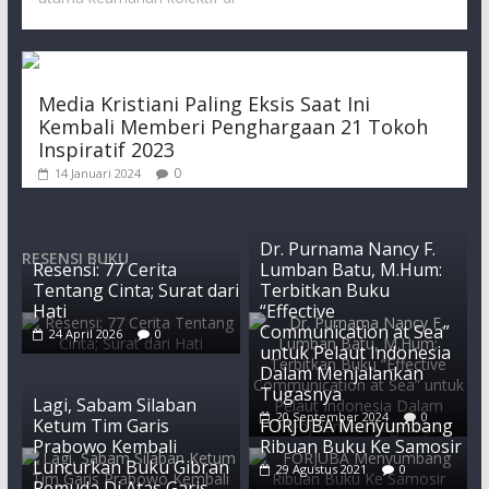
Media Kristiani Paling Eksis Saat Ini
Kembali Memberi Penghargaan 21 Tokoh
Inspiratif 2023
0
14 Januari 2024
Dr. Purnama Nancy F.
RESENSI BUKU
Resensi: 77 Cerita
Lumban Batu, M.Hum:
Tentang Cinta; Surat dari
Terbitkan Buku
Hati
“Effective
Communication at Sea”
24 April 2026
0
untuk Pelaut Indonesia
Dalam Menjalankan
Tugasnya
Lagi, Sabam Silaban
20 September 2024
0
Ketum Tim Garis
FORJUBA Menyumbang
Prabowo Kembali
Ribuan Buku Ke Samosir
Luncurkan Buku Gibran
29 Agustus 2021
0
Pemuda Di Atas Garis