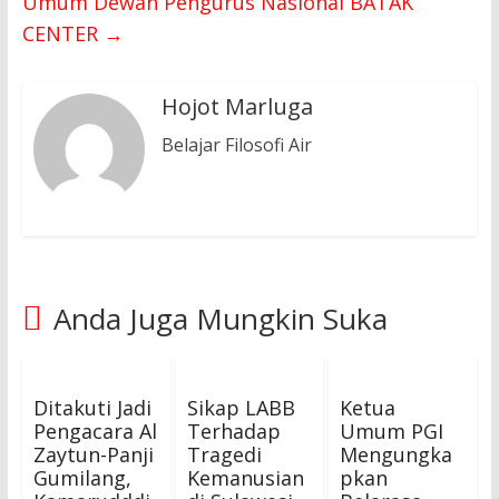
Umum Dewan Pengurus Nasional BATAK
CENTER
→
Hojot Marluga
Belajar Filosofi Air
Anda Juga Mungkin Suka
Ditakuti Jadi
Sikap LABB
Ketua
Pengacara Al
Terhadap
Umum PGI
Zaytun-Panji
Tragedi
Mengungka
Gumilang,
Kemanusian
pkan