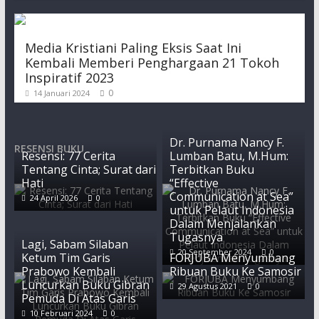
Media Kristiani Paling Eksis Saat Ini
Kembali Memberi Penghargaan 21 Tokoh
Inspiratif 2023
0
14 Januari 2024
Dr. Purnama Nancy F.
RESENSI BUKU
Resensi: 77 Cerita
Lumban Batu, M.Hum:
Tentang Cinta; Surat dari
Terbitkan Buku
Hati
“Effective
Communication at Sea”
24 April 2026
0
untuk Pelaut Indonesia
Dalam Menjalankan
Tugasnya
Lagi, Sabam Silaban
20 September 2024
0
Ketum Tim Garis
FORJUBA Menyumbang
Prabowo Kembali
Ribuan Buku Ke Samosir
Luncurkan Buku Gibran
29 Agustus 2021
0
Pemuda Di Atas Garis
10 Februari 2024
0