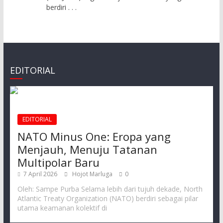
berdiri
. . .
EDITORIAL
EDITORIAL
NATO Minus One: Eropa yang
Menjauh, Menuju Tatanan
Multipolar Baru
7 April 2026
Hojot Marluga
0
Oleh: Sampe Purba Selama lebih dari tujuh dekade, North
Atlantic Treaty Organization (NATO) berdiri sebagai pilar
utama keamanan kolektif di