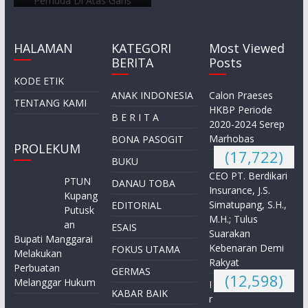
HALAMAN
KATEGORI
Most Viewed
BERITA
Posts
KODE ETIK
ANAK INDONESIA
Calon Praeses
TENTANG KAMI
HKBP Periode
B E R I T A
2020-2024 Serep
Marhobas
BONA PASOGIT
PROLEKUM
(17,722)
BUKU
CEO PT. Berdikari
PTUN
DANAU TOBA
Insurance, J.S.
Kupang
Simatupang, S.H.,
EDITORIAL
Putusk
M.H.; Tulus
an
ESAIS
Suarakan
Bupati Manggarai
Kebenaran Demi
FOKUS UTAMA
Melakukan
Rakyat
Perbuatan
GERMAS
(12,598)
Melanggar Hukum
I
KABAR BAIK
r