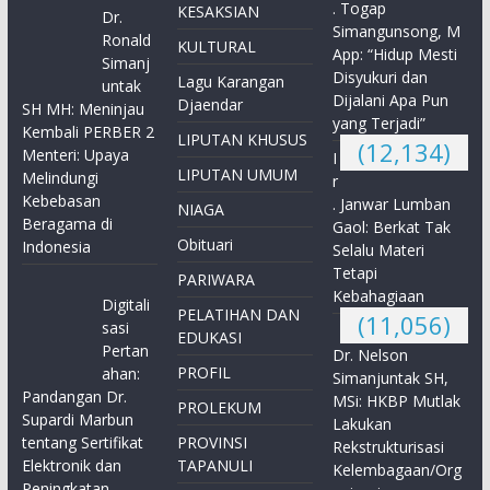
. Togap
KESAKSIAN
Dr.
Simangunsong, M
Ronald
KULTURAL
App: “Hidup Mesti
Simanj
Disyukuri dan
Lagu Karangan
untak
Dijalani Apa Pun
Djaendar
SH MH: Meninjau
yang Terjadi”
Kembali PERBER 2
LIPUTAN KHUSUS
(12,134)
Menteri: Upaya
I
LIPUTAN UMUM
Melindungi
r
Kebebasan
. Janwar Lumban
NIAGA
Beragama di
Gaol: Berkat Tak
Obituari
Indonesia
Selalu Materi
Tetapi
PARIWARA
Kebahagiaan
Digitali
PELATIHAN DAN
(11,056)
sasi
EDUKASI
Pertan
Dr. Nelson
PROFIL
ahan:
Simanjuntak SH,
Pandangan Dr.
MSi: HKBP Mutlak
PROLEKUM
Supardi Marbun
Lakukan
tentang Sertifikat
PROVINSI
Rekstrukturisasi
Elektronik dan
TAPANULI
Kelembagaan/Org
Peningkatan