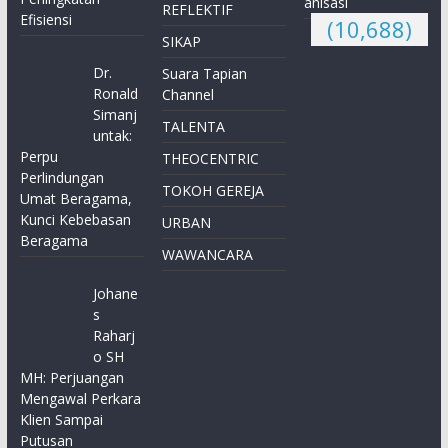
anisasi
REFLEKTIF
Efisiensi
(10,688)
SIKAP
Dr.
Suara Tapian
Ronald
Channel
Simanj
TALENTA
untak:
Perpu
THEOCENTRIC
Perlindungan
TOKOH GEREJA
Umat Beragama,
Kunci Kebebasan
URBAN
Beragama
WAWANCARA
Johane
s
Raharj
o SH
MH: Perjuangan
Mengawal Perkara
Klien Sampai
Putusan