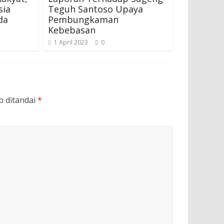
sia
Teguh Santoso Upaya
da
Pembungkaman
Kebebasan
1 April 2023
0
b ditandai
*