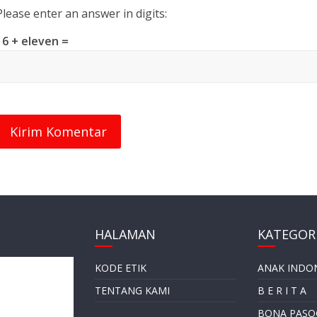
Please enter an answer in digits:
16 + eleven =
HALAMAN
KATEGORI
KODE ETIK
ANAK INDO
TENTANG KAMI
B E R I T A
BONA PASO