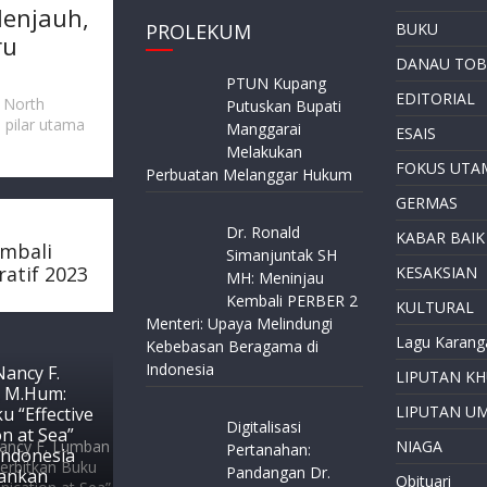
enjauh,
PROLEKUM
BUKU
ru
DANAU TOB
PTUN Kupang
EDITORIAL
, North
Putuskan Bupati
i pilar utama
Manggarai
ESAIS
Melakukan
FOKUS UTA
Perbuatan Melanggar Hukum
GERMAS
Dr. Ronald
KABAR BAIK
embali
Simanjuntak SH
atif 2023
KESAKSIAN
MH: Meninjau
Kembali PERBER 2
KULTURAL
Menteri: Upaya Melindungi
Lagu Karang
Kebebasan Beragama di
Indonesia
ancy F.
LIPUTAN K
 M.Hum:
LIPUTAN U
u “Effective
Digitalisasi
n at Sea”
NIAGA
Pertanahan:
Indonesia
Pandangan Dr.
lankan
Obituari