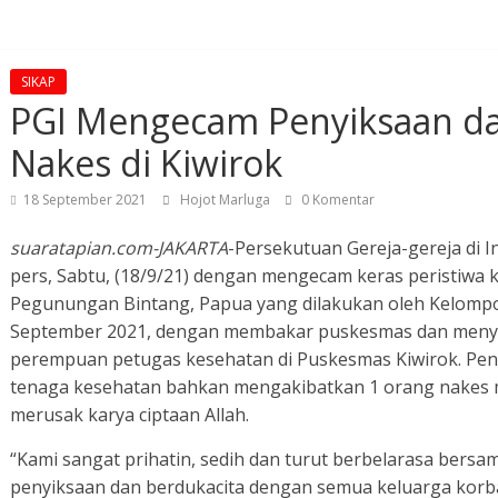
SIKAP
PGI Mengecam Penyiksaan 
Nakes di Kiwirok
18 September 2021
Hojot Marluga
0 Komentar
suaratapian.com-JAKARTA
-Persekutuan Gereja-gereja di 
pers, Sabtu, (18/9/21) dengan mengecam keras peristiwa k
Pegunungan Bintang, Papua yang dilakukan oleh Kelompok
September 2021, dengan membakar puskesmas dan menya
perempuan petugas kesehatan di Puskesmas Kiwirok. Peny
tenaga kesehatan bahkan mengakibatkan 1 orang nakes m
merusak karya ciptaan Allah.
“Kami sangat prihatin, sedih dan turut berbelarasa bers
penyiksaan dan berdukacita dengan semua keluarga korba