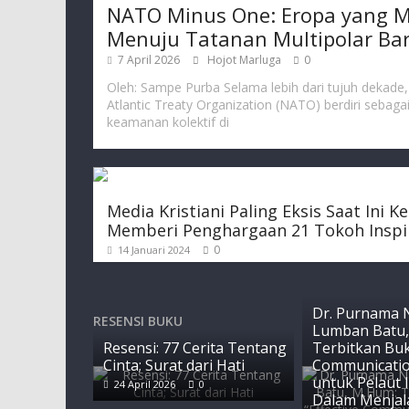
NATO Minus One: Eropa yang M
Menuju Tatanan Multipolar Ba
7 April 2026
Hojot Marluga
0
Oleh: Sampe Purba Selama lebih dari tujuh dekade
Atlantic Treaty Organization (NATO) berdiri sebaga
keamanan kolektif di
Media Kristiani Paling Eksis Saat Ini K
Memberi Penghargaan 21 Tokoh Inspir
0
14 Januari 2024
Dr. Purnama N
RESENSI BUKU
Lumban Batu,
Resensi: 77 Cerita Tentang
Terbitkan Buk
Cinta; Surat dari Hati
Communicatio
untuk Pelaut 
24 April 2026
0
Dalam Menja