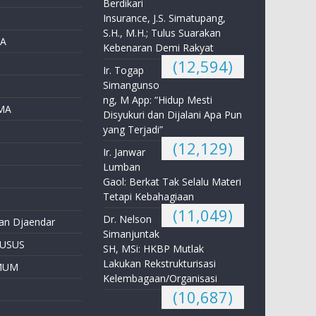
Berdikari
Insurance, J.S. Simatupang,
S.H., M.H.; Tulus Suarakan
A
Kebenaran Demi Rakyat
(12,594)
Ir. Togap
Simangunso
ng, M App: “Hidup Mesti
MA
Disyukuri dan Dijalani Apa Pun
yang Terjadi”
(12,129)
Ir. Janwar
Lumban
Gaol: Berkat Tak Selalu Materi
Tetapi Kebahagiaan
(11,049)
Dr. Nelson
an Djaendar
Simanjuntak
HUSUS
SH, MSi: HKBP Mutlak
Lakukan Rekstrukturisasi
MUM
Kelembagaan/Organisasi
(10,687)