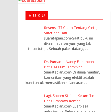
B U K U
Resensi: 77 Cerita Tentang Cinta;
Surat dari Hati
suaratapian.com-Saat buku ini
dikirim, ada senyum yang tak
ditutup-tutupi. Sebuah paket datang,
. . .
Dr. Purnama Nancy F. Lumban
Batu, M.Hum: Terbitkan…
Suaratapian.com-Di dunia maritim,
komunikasi yang efektif adalah
kunci untuk memastikan kelancaran
. . .
Lagi, Sabam Silaban Ketum Tim
Garis Prabowo Kembal…
Suaratapian.com-Luarbiasa
antusiasnya. Selesai menerbitkan