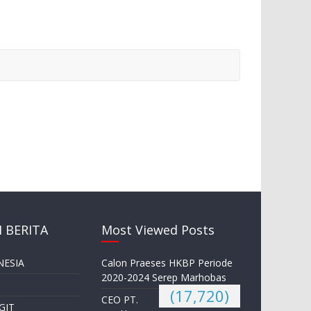
 BERITA
Most Viewed Posts
NESIA
Calon Praeses HKBP Periode
2020-2024 Serep Marhobas
(17,720)
CEO PT.
GIT