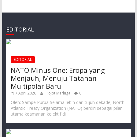
EDITORIAL
EDITORIAL
NATO Minus One: Eropa yang
Menjauh, Menuju Tatanan
Multipolar Baru
7 April 2026
Hojot Marluga
0
Oleh: Sampe Purba Selama lebih dari tujuh dekade, North
Atlantic Treaty Organization (NATO) berdiri sebagai pilar
utama keamanan kolektif di