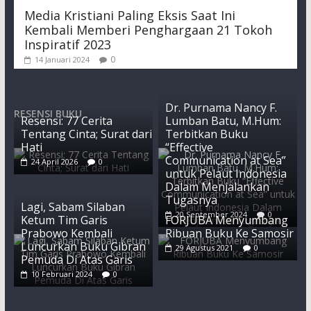
Media Kristiani Paling Eksis Saat Ini
Kembali Memberi Penghargaan 21 Tokoh
Inspiratif 2023
0
14 Januari 2024
Dr. Purnama Nancy F.
RESENSI BUKU
Resensi: 77 Cerita
Lumban Batu, M.Hum:
Tentang Cinta; Surat dari
Terbitkan Buku
Hati
“Effective
Communication at Sea”
24 April 2026
0
untuk Pelaut Indonesia
Dalam Menjalankan
Tugasnya
Lagi, Sabam Silaban
20 September 2024
0
Ketum Tim Garis
FORJUBA Menyumbang
Prabowo Kembali
Ribuan Buku Ke Samosir
Luncurkan Buku Gibran
29 Agustus 2021
0
Pemuda Di Atas Garis
10 Februari 2024
0