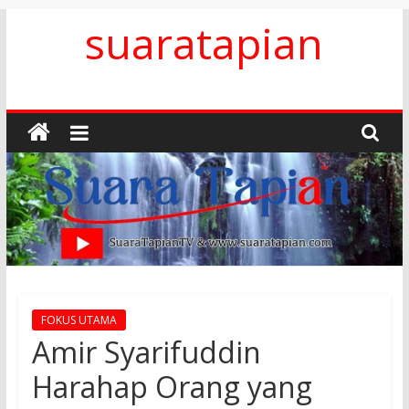
Skip
suaratapian
to
content
FOKUS UTAMA
Amir Syarifuddin
Harahap Orang yang