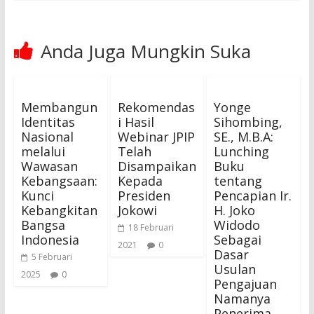
Anda Juga Mungkin Suka
Membangun
Rekomendas
Yonge
Identitas
i Hasil
Sihombing,
Nasional
Webinar JPIP
SE., M.B.A:
melalui
Telah
Lunching
Wawasan
Disampaikan
Buku
Kebangsaan:
Kepada
tentang
Kunci
Presiden
Pencapian Ir.
Kebangkitan
Jokowi
H. Joko
Bangsa
Widodo
18 Februari
Indonesia
Sebagai
2021
0
Dasar
5 Februari
Usulan
2025
0
Pengajuan
Namanya
Penerima