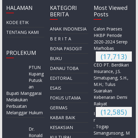
HALAMAN
KATEGORI
Most Viewed
BERITA
Posts
KODE ETIK
ANAK INDONESIA
Calon Praeses
TENTANG KAMI
HKBP Periode
B E R I T A
2020-2024 Serep
Marhobas
BONA PASOGIT
PROLEKUM
(17,713)
BUKU
CEO PT. Berdikari
PTUN
DANAU TOBA
Insurance, J.S.
Kupang
Simatupang, S.H.,
EDITORIAL
Putusk
M.H.; Tulus
an
ESAIS
Suarakan
Bupati Manggarai
Kebenaran Demi
FOKUS UTAMA
Melakukan
Rakyat
Perbuatan
GERMAS
(12,585)
Melanggar Hukum
I
KABAR BAIK
r
. Togap
KESAKSIAN
Dr.
Simangunsong, M
Ronald
KULTURAL