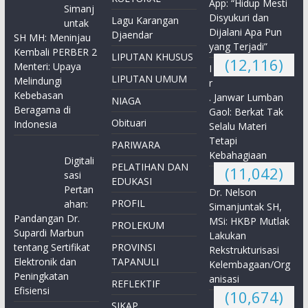
App: “Hidup Mesti
Simanj
Disyukuri dan
Lagu Karangan
untak
Dijalani Apa Pun
Djaendar
SH MH: Meninjau
yang Terjadi”
Kembali PERBER 2
LIPUTAN KHUSUS
(12,116)
Menteri: Upaya
I
LIPUTAN UMUM
Melindungi
r
Kebebasan
. Janwar Lumban
NIAGA
Beragama di
Gaol: Berkat Tak
Obituari
Indonesia
Selalu Materi
Tetapi
PARIWARA
Kebahagiaan
Digitali
PELATIHAN DAN
(11,042)
sasi
EDUKASI
Pertan
Dr. Nelson
PROFIL
ahan:
Simanjuntak SH,
Pandangan Dr.
MSi: HKBP Mutlak
PROLEKUM
Supardi Marbun
Lakukan
tentang Sertifikat
PROVINSI
Rekstrukturisasi
Elektronik dan
TAPANULI
Kelembagaan/Org
Peningkatan
anisasi
REFLEKTIF
Efisiensi
(10,674)
SIKAP