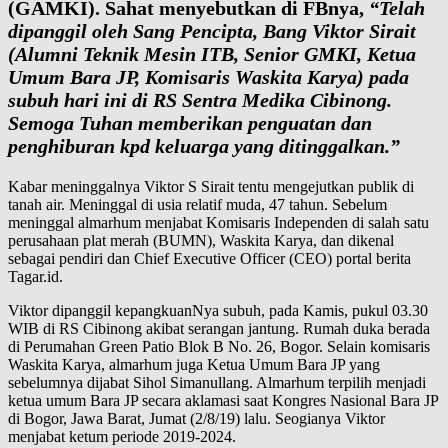
(GAMKI). Sahat menyebutkan di FBnya,
“Telah
dipanggil oleh Sang Pencipta, Bang Viktor Sirait
(Alumni Teknik Mesin ITB, Senior GMKI, Ketua
Umum Bara JP, Komisaris Waskita Karya) pada
subuh hari ini di RS Sentra Medika Cibinong.
Semoga Tuhan memberikan penguatan dan
penghiburan kpd keluarga yang ditinggalkan.”
Kabar meninggalnya Viktor S Sirait tentu mengejutkan publik di
tanah air. Meninggal di usia relatif muda, 47 tahun. Sebelum
meninggal almarhum menjabat Komisaris Independen di salah satu
perusahaan plat merah (BUMN), Waskita Karya, dan dikenal
sebagai pendiri dan Chief Executive Officer (CEO) portal berita
Tagar.id.
Viktor dipanggil kepangkuanNya subuh, pada Kamis, pukul 03.30
WIB di RS Cibinong akibat serangan jantung. Rumah duka berada
di Perumahan Green Patio Blok B No. 26, Bogor. Selain komisaris
Waskita Karya, almarhum juga Ketua Umum Bara JP yang
sebelumnya dijabat Sihol Simanullang. Almarhum terpilih menjadi
ketua umum Bara JP secara aklamasi saat Kongres Nasional Bara JP
di Bogor, Jawa Barat, Jumat (2/8/19) lalu. Seogianya Viktor
menjabat ketum periode 2019-2024.