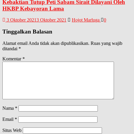
Kebaktian Tutup Peti Sabam Sirait Dilayani Oleh
HKBP Kebayoran Lama
3 Oktober 2021
3 Oktober 2021
Hojot Marluga
0
Tinggalkan Balasan
Alamat email Anda tidak akan dipublikasikan.
Ruas yang wajib
ditandai
*
Komentar
*
Nama
*
Email
*
Situs Web