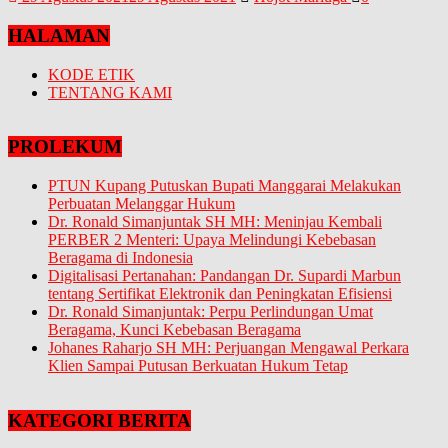
HALAMAN
KODE ETIK
TENTANG KAMI
PROLEKUM
PTUN Kupang Putuskan Bupati Manggarai Melakukan
Perbuatan Melanggar Hukum
Dr. Ronald Simanjuntak SH MH: Meninjau Kembali
PERBER 2 Menteri: Upaya Melindungi Kebebasan
Beragama di Indonesia
Digitalisasi Pertanahan: Pandangan Dr. Supardi Marbun
tentang Sertifikat Elektronik dan Peningkatan Efisiensi
Dr. Ronald Simanjuntak: Perpu Perlindungan Umat
Beragama, Kunci Kebebasan Beragama
Johanes Raharjo SH MH: Perjuangan Mengawal Perkara
Klien Sampai Putusan Berkuatan Hukum Tetap
KATEGORI BERITA