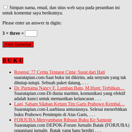
Simpan nama, email, dan situs web saya pada peramban ini
untuk komentar saya berikutnya.
Please enter an answer in digits:
3 × three =
B U K U
Resensi: 77 Cerita Tentang Cinta; Surat dari Hati
suaratapian.com-Saat buku ini dikirim, ada senyum yang tak
ditutup-tutupi. Sebuah paket datang,
. . .
Dr. Purnama Nancy F. Lumban Batu, M.Hum: Terbitkan…
Suaratapian.com-Di dunia maritim, komunikasi yang efektif
adalah kunci untuk memastikan kelancaran
. . .
Lagi, Sabam Silaban Ketum Tim Garis Prabowo Kembal…
Suaratapian.com-Luarbiasa antusiasnya. Selesai menerbitkan
buku Prabowo Pemimpin di Atas Garis,
. . .
FORJUBA Menyumbang Ribuan Buku Ke Samosir
Suaratapian.com DEPOK-Forum Jurnalis Batak (FORJUBA)
organisasi jurnalis Batak yang baru berdiri
. . .