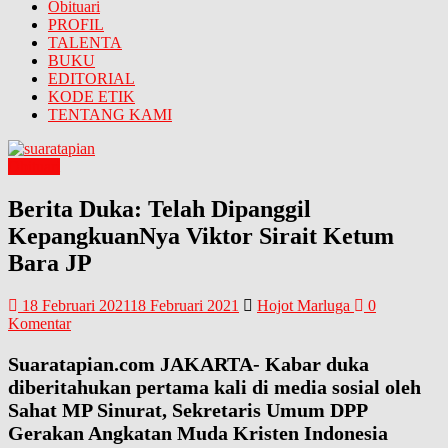
Obituari
PROFIL
TALENTA
BUKU
EDITORIAL
KODE ETIK
TENTANG KAMI
Obituari
Berita Duka: Telah Dipanggil
KepangkuanNya Viktor Sirait Ketum
Bara JP
18 Februari 2021
18 Februari 2021
Hojot Marluga
0
Komentar
Suaratapian.com JAKARTA- Kabar duka
diberitahukan pertama kali di media sosial oleh
Sahat MP Sinurat, Sekretaris Umum DPP
Gerakan Angkatan Muda Kristen Indonesia