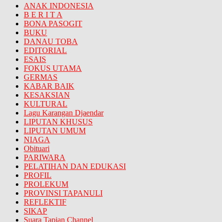
ANAK INDONESIA
B E R I T A
BONA PASOGIT
BUKU
DANAU TOBA
EDITORIAL
ESAIS
FOKUS UTAMA
GERMAS
KABAR BAIK
KESAKSIAN
KULTURAL
Lagu Karangan Djaendar
LIPUTAN KHUSUS
LIPUTAN UMUM
NIAGA
Obituari
PARIWARA
PELATIHAN DAN EDUKASI
PROFIL
PROLEKUM
PROVINSI TAPANULI
REFLEKTIF
SIKAP
Suara Tapian Channel