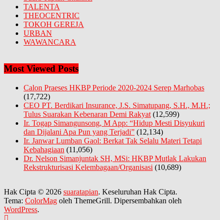
TALENTA
THEOCENTRIC
TOKOH GEREJA
URBAN
WAWANCARA
Most Viewed Posts
Calon Praeses HKBP Periode 2020-2024 Serep Marhobas
(17,722)
CEO PT. Berdikari Insurance, J.S. Simatupang, S.H., M.H.;
Tulus Suarakan Kebenaran Demi Rakyat
(12,599)
Ir. Togap Simangunsong, M App: “Hidup Mesti Disyukuri
dan Dijalani Apa Pun yang Terjadi”
(12,134)
Ir. Janwar Lumban Gaol: Berkat Tak Selalu Materi Tetapi
Kebahagiaan
(11,056)
Dr. Nelson Simanjuntak SH, MSi: HKBP Mutlak Lakukan
Rekstrukturisasi Kelembagaan/Organisasi
(10,689)
Hak Cipta © 2026
suaratapian
. Keseluruhan Hak Cipta.
Tema:
ColorMag
oleh ThemeGrill. Dipersembahkan oleh
WordPress
.