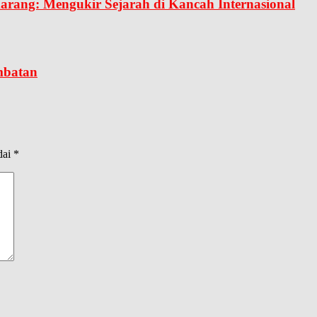
marang: Mengukir Sejarah di Kancah Internasional
mbatan
dai
*