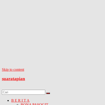
Skip to content
suaratapian
B E R I T A
BONA PASOGIT