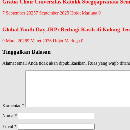
Gratia Choir Universitas Katolik Soegijapranata Se
7 September 2025
7 September 2025
Hojot Marluga
0
Global Youth Day JRP: Berbagi Kasih di Kolong Je
9 Maret 2026
9 Maret 2026
Hojot Marluga
0
Tinggalkan Balasan
Alamat email Anda tidak akan dipublikasikan.
Ruas yang wajib ditan
Komentar
*
Nama
*
Email
*