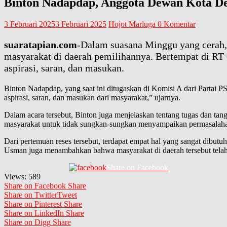
Binton Nadapdap, Anggota Dewan Kota De
3 Februari 2025
3 Februari 2025
Hojot Marluga
0 Komentar
suaratapian.com
-Dalam suasana Minggu yang cerah
masyarakat di daerah pemilihannya. Bertempat di RT
aspirasi, saran, dan masukan.
Binton Nadapdap, yang saat ini ditugaskan di Komisi A dari Partai
aspirasi, saran, dan masukan dari masyarakat,” ujarnya.
Dalam acara tersebut, Binton juga menjelaskan tentang tugas dan ta
masyarakat untuk tidak sungkan-sungkan menyampaikan permasalaha
Dari pertemuan reses tersebut, terdapat empat hal yang sangat dibut
Usman juga menambahkan bahwa masyarakat di daerah tersebut telah
Share on Facebook
Views:
589
Share on Facebook
Share
Share on Twitter
Tweet
Share on Pinterest
Share
Share on LinkedIn
Share
Share on Digg
Share