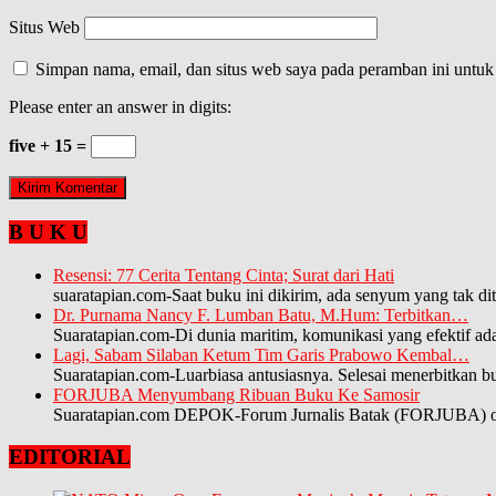
Situs Web
Simpan nama, email, dan situs web saya pada peramban ini untuk
Please enter an answer in digits:
five + 15 =
B U K U
Resensi: 77 Cerita Tentang Cinta; Surat dari Hati
suaratapian.com-Saat buku ini dikirim, ada senyum yang tak di
Dr. Purnama Nancy F. Lumban Batu, M.Hum: Terbitkan…
Suaratapian.com-Di dunia maritim, komunikasi yang efektif a
Lagi, Sabam Silaban Ketum Tim Garis Prabowo Kembal…
Suaratapian.com-Luarbiasa antusiasnya. Selesai menerbitkan 
FORJUBA Menyumbang Ribuan Buku Ke Samosir
Suaratapian.com DEPOK-Forum Jurnalis Batak (FORJUBA) orga
EDITORIAL