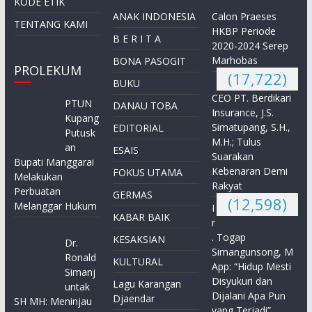
KODE ETIK
ANAK INDONESIA
Calon Praeses
TENTANG KAMI
HKBP Periode
B E R I T A
2020-2024 Serep
Marhobas
BONA PASOGIT
PROLEKUM
(17,722)
BUKU
CEO PT. Berdikari
PTUN
DANAU TOBA
Insurance, J.S.
Kupang
Simatupang, S.H.,
EDITORIAL
Putusk
M.H.; Tulus
an
ESAIS
Suarakan
Bupati Manggarai
Kebenaran Demi
FOKUS UTAMA
Melakukan
Rakyat
Perbuatan
GERMAS
(12,598)
Melanggar Hukum
I
KABAR BAIK
r
. Togap
KESAKSIAN
Dr.
Simangunsong, M
Ronald
KULTURAL
App: “Hidup Mesti
Simanj
Disyukuri dan
Lagu Karangan
untak
Dijalani Apa Pun
Djaendar
SH MH: Meninjau
yang Terjadi”