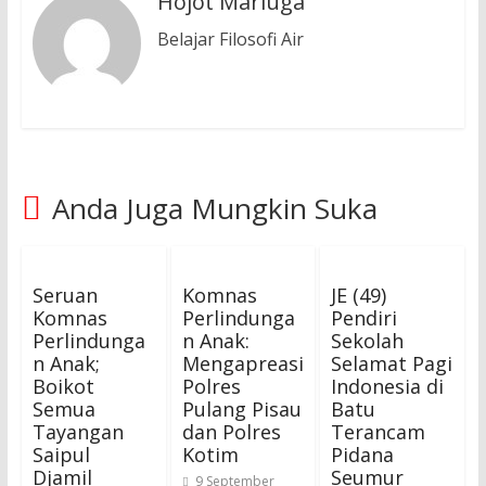
Hojot Marluga
Belajar Filosofi Air
Anda Juga Mungkin Suka
Seruan
Komnas
JE (49)
Komnas
Perlindunga
Pendiri
Perlindunga
n Anak:
Sekolah
n Anak;
Mengapreasi
Selamat Pagi
Boikot
Polres
Indonesia di
Semua
Pulang Pisau
Batu
Tayangan
dan Polres
Terancam
Saipul
Kotim
Pidana
Djamil
Seumur
9 September