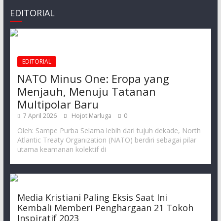
EDITORIAL
EDITORIAL
NATO Minus One: Eropa yang
Menjauh, Menuju Tatanan
Multipolar Baru
7 April 2026
Hojot Marluga
0
Oleh: Sampe Purba Selama lebih dari tujuh dekade, North
Atlantic Treaty Organization (NATO) berdiri sebagai pilar
utama keamanan kolektif di
Media Kristiani Paling Eksis Saat Ini
Kembali Memberi Penghargaan 21 Tokoh
Inspiratif 2023