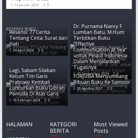
0
14 Januari 2024
Dr. Purnama Nancy F.
RESENSI BUKU
Resensi: 77 Cerita
Lumban Batu, M.Hum:
Tentang Cinta; Surat dari
Terbitkan Buku
Hati
“Effective
Communication at Sea”
24 April 2026
0
untuk Pelaut Indonesia
Dalam Menjalankan
Tugasnya
Lagi, Sabam Silaban
20 September 2024
0
Ketum Tim Garis
FORJUBA Menyumbang
Prabowo Kembali
Ribuan Buku Ke Samosir
Luncurkan Buku Gibran
29 Agustus 2021
0
Pemuda Di Atas Garis
10 Februari 2024
0
HALAMAN
KATEGORI
Most Viewed
BERITA
Posts