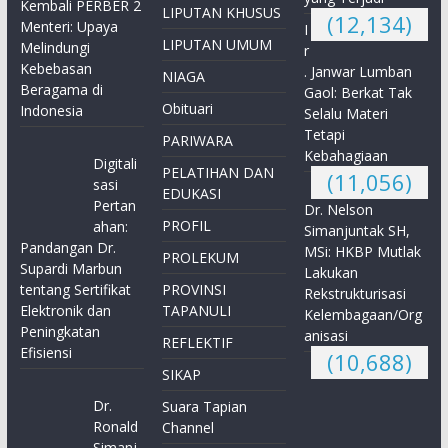
Kembali PERBER 2
LIPUTAN KHUSUS
(12,134)
Menteri: Upaya
I
LIPUTAN UMUM
Melindungi
r
Kebebasan
. Janwar Lumban
NIAGA
Beragama di
Gaol: Berkat Tak
Obituari
Indonesia
Selalu Materi
Tetapi
PARIWARA
Kebahagiaan
Digitali
PELATIHAN DAN
(11,056)
sasi
EDUKASI
Pertan
Dr. Nelson
PROFIL
ahan:
Simanjuntak SH,
Pandangan Dr.
MSi: HKBP Mutlak
PROLEKUM
Supardi Marbun
Lakukan
tentang Sertifikat
PROVINSI
Rekstrukturisasi
Elektronik dan
TAPANULI
Kelembagaan/Org
Peningkatan
anisasi
REFLEKTIF
Efisiensi
(10,688)
SIKAP
Dr.
Suara Tapian
Ronald
Channel
Simanj