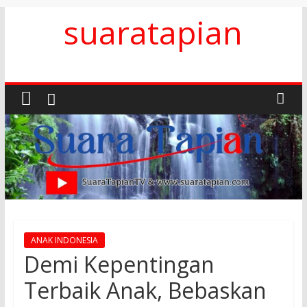
Skip
suaratapian
to
content
ANAK INDONESIA
Demi Kepentingan
Terbaik Anak, Bebaskan