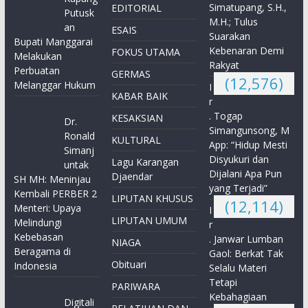
Simatupang, S.H.,
EDITORIAL
Putusk
M.H.; Tulus
an
ESAIS
Suarakan
Bupati Manggarai
Kebenaran Demi
FOKUS UTAMA
Melakukan
Rakyat
Perbuatan
GERMAS
(12,576)
Melanggar Hukum
I
KABAR BAIK
r
. Togap
KESAKSIAN
Dr.
Simangunsong, M
Ronald
KULTURAL
App: “Hidup Mesti
Simanj
Disyukuri dan
Lagu Karangan
untak
Dijalani Apa Pun
Djaendar
SH MH: Meninjau
yang Terjadi”
Kembali PERBER 2
LIPUTAN KHUSUS
(12,114)
Menteri: Upaya
I
LIPUTAN UMUM
Melindungi
r
Kebebasan
. Janwar Lumban
NIAGA
Beragama di
Gaol: Berkat Tak
Obituari
Indonesia
Selalu Materi
Tetapi
PARIWARA
Kebahagiaan
Digitali