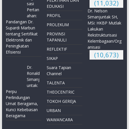
PELATIHAN DAN
(11,032)
sasi
EDUKASI
Pertan
Dr. Nelson
PROFIL
ahan:
Simanjuntak SH,
Pandangan Dr.
MSi: HKBP Mutlak
PROLEKUM
Supardi Marbun
Lakukan
tentang Sertifikat
PROVINSI
Rekstrukturisasi
Elektronik dan
TAPANULI
Kelembagaan/Org
Peningkatan
anisasi
REFLEKTIF
Efisiensi
(10,673)
SIKAP
Dr.
Suara Tapian
Ronald
Channel
Simanj
TALENTA
untak:
Perpu
THEOCENTRIC
Perlindungan
TOKOH GEREJA
Umat Beragama,
Kunci Kebebasan
URBAN
Beragama
WAWANCARA