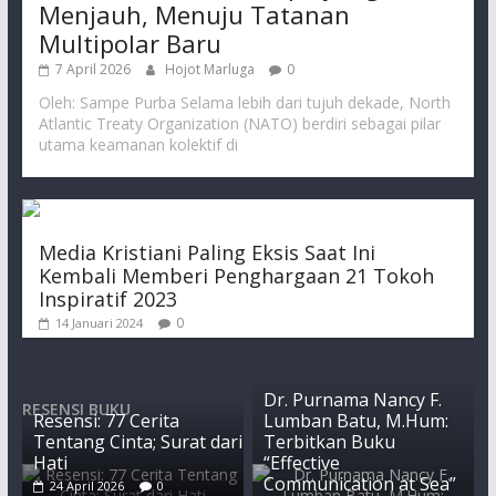
Menjauh, Menuju Tatanan
Multipolar Baru
7 April 2026
Hojot Marluga
0
Oleh: Sampe Purba Selama lebih dari tujuh dekade, North
Atlantic Treaty Organization (NATO) berdiri sebagai pilar
utama keamanan kolektif di
Media Kristiani Paling Eksis Saat Ini
Kembali Memberi Penghargaan 21 Tokoh
Inspiratif 2023
0
14 Januari 2024
Dr. Purnama Nancy F.
RESENSI BUKU
Resensi: 77 Cerita
Lumban Batu, M.Hum:
Tentang Cinta; Surat dari
Terbitkan Buku
Hati
“Effective
Communication at Sea”
24 April 2026
0