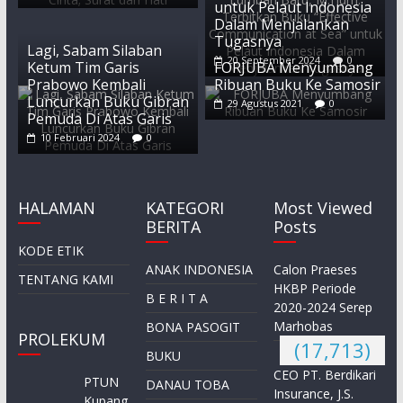
untuk Pelaut Indonesia
Dalam Menjalankan
Tugasnya
Lagi, Sabam Silaban
20 September 2024
0
Ketum Tim Garis
FORJUBA Menyumbang
Prabowo Kembali
Ribuan Buku Ke Samosir
Luncurkan Buku Gibran
29 Agustus 2021
0
Pemuda Di Atas Garis
10 Februari 2024
0
HALAMAN
KATEGORI
Most Viewed
BERITA
Posts
KODE ETIK
ANAK INDONESIA
Calon Praeses
TENTANG KAMI
HKBP Periode
B E R I T A
2020-2024 Serep
Marhobas
BONA PASOGIT
PROLEKUM
(17,713)
BUKU
CEO PT. Berdikari
PTUN
DANAU TOBA
Insurance, J.S.
Kupang