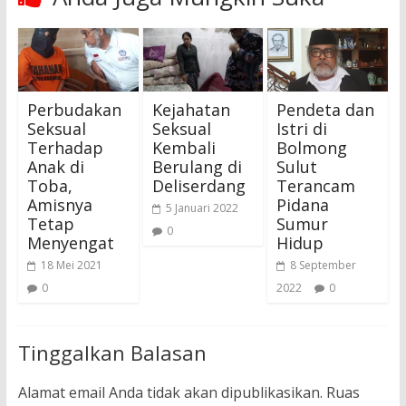
Perbudakan
Kejahatan
Pendeta dan
Seksual
Seksual
Istri di
Terhadap
Kembali
Bolmong
Anak di
Berulang di
Sulut
Toba,
Deliserdang
Terancam
Amisnya
Pidana
5 Januari 2022
Tetap
Sumur
0
Menyengat
Hidup
18 Mei 2021
8 September
0
2022
0
Tinggalkan Balasan
Alamat email Anda tidak akan dipublikasikan.
Ruas