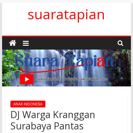
Skip
suaratapian
to
content
ANAK INDONESIA
DJ Warga Kranggan
Surabaya Pantas