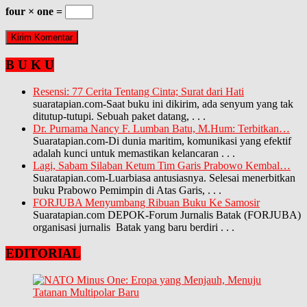
four × one =
B U K U
Resensi: 77 Cerita Tentang Cinta; Surat dari Hati
suaratapian.com-Saat buku ini dikirim, ada senyum yang tak
ditutup-tutupi. Sebuah paket datang,
. . .
Dr. Purnama Nancy F. Lumban Batu, M.Hum: Terbitkan…
Suaratapian.com-Di dunia maritim, komunikasi yang efektif
adalah kunci untuk memastikan kelancaran
. . .
Lagi, Sabam Silaban Ketum Tim Garis Prabowo Kembal…
Suaratapian.com-Luarbiasa antusiasnya. Selesai menerbitkan
buku Prabowo Pemimpin di Atas Garis,
. . .
FORJUBA Menyumbang Ribuan Buku Ke Samosir
Suaratapian.com DEPOK-Forum Jurnalis Batak (FORJUBA)
organisasi jurnalis Batak yang baru berdiri
. . .
EDITORIAL