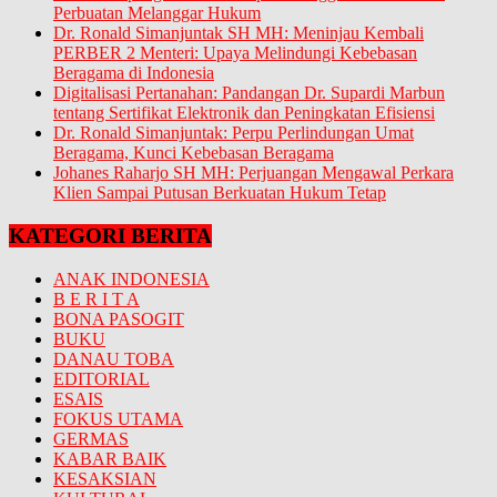
Perbuatan Melanggar Hukum
Dr. Ronald Simanjuntak SH MH: Meninjau Kembali
PERBER 2 Menteri: Upaya Melindungi Kebebasan
Beragama di Indonesia
Digitalisasi Pertanahan: Pandangan Dr. Supardi Marbun
tentang Sertifikat Elektronik dan Peningkatan Efisiensi
Dr. Ronald Simanjuntak: Perpu Perlindungan Umat
Beragama, Kunci Kebebasan Beragama
Johanes Raharjo SH MH: Perjuangan Mengawal Perkara
Klien Sampai Putusan Berkuatan Hukum Tetap
KATEGORI BERITA
ANAK INDONESIA
B E R I T A
BONA PASOGIT
BUKU
DANAU TOBA
EDITORIAL
ESAIS
FOKUS UTAMA
GERMAS
KABAR BAIK
KESAKSIAN