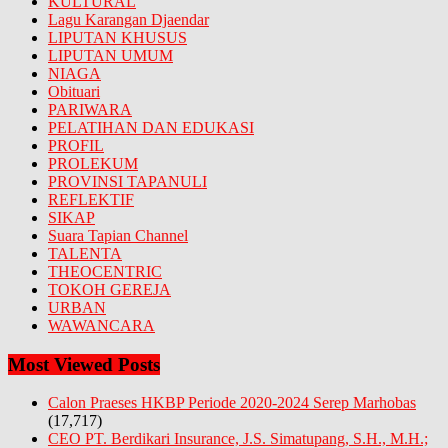
KULTURAL
Lagu Karangan Djaendar
LIPUTAN KHUSUS
LIPUTAN UMUM
NIAGA
Obituari
PARIWARA
PELATIHAN DAN EDUKASI
PROFIL
PROLEKUM
PROVINSI TAPANULI
REFLEKTIF
SIKAP
Suara Tapian Channel
TALENTA
THEOCENTRIC
TOKOH GEREJA
URBAN
WAWANCARA
Most Viewed Posts
Calon Praeses HKBP Periode 2020-2024 Serep Marhobas
(17,717)
CEO PT. Berdikari Insurance, J.S. Simatupang, S.H., M.H.;