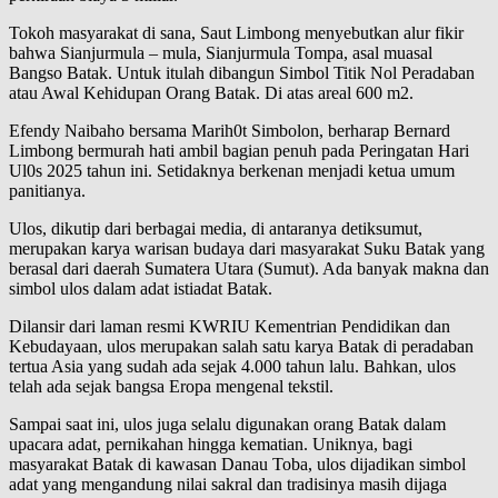
Tokoh masyarakat di sana, Saut Limbong menyebutkan alur fikir
bahwa Sianjurmula – mula, Sianjurmula Tompa, asal muasal
Bangso Batak. Untuk itulah dibangun Simbol Titik Nol Peradaban
atau Awal Kehidupan Orang Batak. Di atas areal 600 m2.
Efendy Naibaho bersama Marih0t Simbolon, berharap Bernard
Limbong bermurah hati ambil bagian penuh pada Peringatan Hari
Ul0s 2025 tahun ini. Setidaknya berkenan menjadi ketua umum
panitianya.
Ulos, dikutip dari berbagai media, di antaranya detiksumut,
merupakan karya warisan budaya dari masyarakat Suku Batak yang
berasal dari daerah Sumatera Utara (Sumut). Ada banyak makna dan
simbol ulos dalam adat istiadat Batak.
Dilansir dari laman resmi KWRIU Kementrian Pendidikan dan
Kebudayaan, ulos merupakan salah satu karya Batak di peradaban
tertua Asia yang sudah ada sejak 4.000 tahun lalu. Bahkan, ulos
telah ada sejak bangsa Eropa mengenal tekstil.
Sampai saat ini, ulos juga selalu digunakan orang Batak dalam
upacara adat, pernikahan hingga kematian. Uniknya, bagi
masyarakat Batak di kawasan Danau Toba, ulos dijadikan simbol
adat yang mengandung nilai sakral dan tradisinya masih dijaga