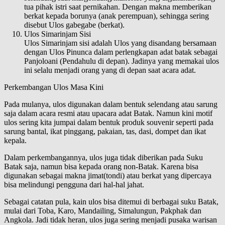
tua pihak istri saat pernikahan. Dengan makna memberikan
berkat kepada borunya (anak perempuan), sehingga sering
disebut Ulos gabegabe (berkat).
Ulos Simarinjam Sisi
Ulos Simarinjam sisi adalah Ulos yang disandang bersamaan
dengan Ulos Pinunca dalam perlengkapan adat batak sebagai
Panjoloani (Pendahulu di depan). Jadinya yang memakai ulos
ini selalu menjadi orang yang di depan saat acara adat.
Perkembangan Ulos Masa Kini
Pada mulanya, ulos digunakan dalam bentuk selendang atau sarung
saja dalam acara resmi atau upacara adat Batak. Namun kini motif
ulos sering kita jumpai dalam bentuk produk souvenir seperti pada
sarung bantal, ikat pinggang, pakaian, tas, dasi, dompet dan ikat
kepala.
Dalam perkembangannya, ulos juga tidak diberikan pada Suku
Batak saja, namun bisa kepada orang non-Batak. Karena bisa
digunakan sebagai makna jimat(tondi) atau berkat yang dipercaya
bisa melindungi pengguna dari hal-hal jahat.
Sebagai catatan pula, kain ulos bisa ditemui di berbagai suku Batak,
mulai dari Toba, Karo, Mandailing, Simalungun, Pakphak dan
Angkola. Jadi tidak heran, ulos juga sering menjadi pusaka warisan