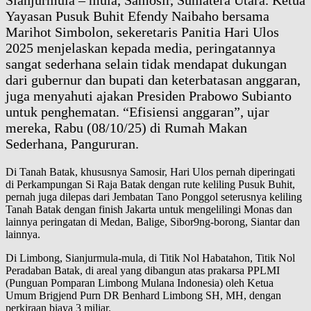
Sianjurmula – mula, Samosir, Sumatera Utara. Ketua
Yayasan Pusuk Buhit Efendy Naibaho bersama
Marihot Simbolon, sekeretaris Panitia Hari Ulos
2025 menjelaskan kepada media, peringatannya
sangat sederhana selain tidak mendapat dukungan
dari gubernur dan bupati dan keterbatasan anggaran,
juga menyahuti ajakan Presiden Prabowo Subianto
untuk penghematan. “Efisiensi anggaran”, ujar
mereka, Rabu (08/10/25) di Rumah Makan
Sederhana, Pangururan.
Di Tanah Batak, khususnya Samosir, Hari Ulos pernah diperingati
di Perkampungan Si Raja Batak dengan rute keliling Pusuk Buhit,
pernah juga dilepas dari Jembatan Tano Ponggol seterusnya keliling
Tanah Batak dengan finish Jakarta untuk mengelilingi Monas dan
lainnya peringatan di Medan, Balige, Sibor9ng-borong, Siantar dan
lainnya.
Di Limbong, Sianjurmula-mula, di Titik Nol Habatahon, Titik Nol
Peradaban Batak, di areal yang dibangun atas prakarsa PPLMI
(Punguan Pomparan Limbong Mulana Indonesia) oleh Ketua
Umum Brigjend Purn DR Benhard Limbong SH, MH, dengan
perkiraan biaya 3 miliar.