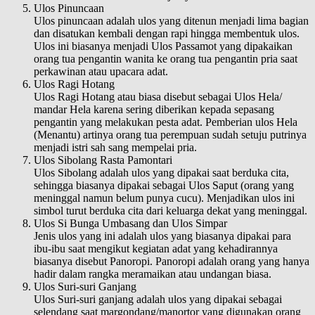
Ulos Pinuncaan
Ulos pinuncaan adalah ulos yang ditenun menjadi lima bagian
dan disatukan kembali dengan rapi hingga membentuk ulos.
Ulos ini biasanya menjadi Ulos Passamot yang dipakaikan
orang tua pengantin wanita ke orang tua pengantin pria saat
perkawinan atau upacara adat.
Ulos Ragi Hotang
Ulos Ragi Hotang atau biasa disebut sebagai Ulos Hela/
mandar Hela karena sering diberikan kepada sepasang
pengantin yang melakukan pesta adat. Pemberian ulos Hela
(Menantu) artinya orang tua perempuan sudah setuju putrinya
menjadi istri sah sang mempelai pria.
Ulos Sibolang Rasta Pamontari
Ulos Sibolang adalah ulos yang dipakai saat berduka cita,
sehingga biasanya dipakai sebagai Ulos Saput (orang yang
meninggal namun belum punya cucu). Menjadikan ulos ini
simbol turut berduka cita dari keluarga dekat yang meninggal.
Ulos Si Bunga Umbasang dan Ulos Simpar
Jenis ulos yang ini adalah ulos yang biasanya dipakai para
ibu-ibu saat mengikut kegiatan adat yang kehadirannya
biasanya disebut Panoropi. Panoropi adalah orang yang hanya
hadir dalam rangka meramaikan atau undangan biasa.
Ulos Suri-suri Ganjang
Ulos Suri-suri ganjang adalah ulos yang dipakai sebagai
selendang saat margondang/manortor yang digunakan orang