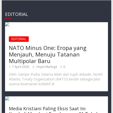
EDITORIAL
EDITORIAL
NATO Minus One: Eropa yang
Menjauh, Menuju Tatanan
Multipolar Baru
7 April 2026
Hojot Marluga
0
Oleh: Sampe Purba Selama lebih dari tujuh dekade, North
Atlantic Treaty Organization (NATO) berdiri sebagai pilar
utama keamanan kolektif di
Media Kristiani Paling Eksis Saat Ini