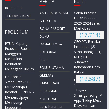
BERITA
Posts
KODE ETIK
ANAK INDONESIA
Calon Praeses
TENTANG KAMI
HKBP Periode
B E R I T A
2020-2024 Serep
Marhobas
BONA PASOGIT
PROLEKUM
(17,714)
BUKU
CEO PT. Berdikari
PTUN Kupang
DANAU TOBA
Insurance, J.S.
Putuskan Bupati
Simatupang, S.H.,
EDITORIAL
Manggarai
M.H.; Tulus
Melakukan
ESAIS
Suarakan
Perbuatan
Kebenaran Demi
FOKUS UTAMA
Melanggar Hukum
Rakyat
GERMAS
Dr. Ronald
(12,587)
I
Simanjuntak SH
KABAR BAIK
r
MH: Meninjau
. Togap
KESAKSIAN
Kembali PERBER 2
Simangunsong, M
Menteri: Upaya
KULTURAL
App: “Hidup Mesti
Melindungi
Disyukuri dan
Lagu Karangan
Kebebasan