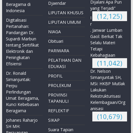
Dijalani Apa Pun
Djaendar
Beragama di
yang Terjadi”
Indonesia
LIPUTAN KHUSUS
(12,125)
I
Digitalisasi
LIPUTAN UMUM
r
Pertanahan:
. Janwar Lumban
NIAGA
Pandangan Dr.
Gaol: Berkat Tak
Supardi Marbun
Obituari
Selalu Materi
tentang Sertifikat
Tetapi
PARIWARA
Elektronik dan
Kebahagiaan
Peningkatan
PELATIHAN DAN
(11,042)
Efisiensi
EDUKASI
Dr. Nelson
Dr. Ronald
PROFIL
Simanjuntak SH,
Simanjuntak:
MSi: HKBP Mutlak
PROLEKUM
Perpu
Lakukan
Perlindungan
PROVINSI
Rekstrukturisasi
Umat Beragama,
TAPANULI
Kelembagaan/Org
Kunci Kebebasan
anisasi
Beragama
REFLEKTIF
(10,679)
Johanes Raharjo
SIKAP
SH MH:
Suara Tapian
Perjuangan