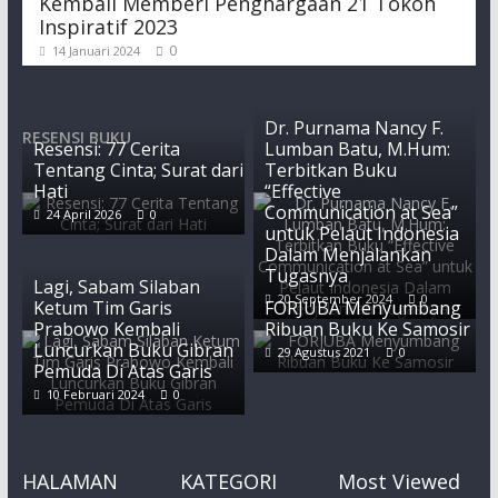
Kembali Memberi Penghargaan 21 Tokoh
Inspiratif 2023
0
14 Januari 2024
Dr. Purnama Nancy F.
RESENSI BUKU
Resensi: 77 Cerita
Lumban Batu, M.Hum:
Tentang Cinta; Surat dari
Terbitkan Buku
Hati
“Effective
Communication at Sea”
24 April 2026
0
untuk Pelaut Indonesia
Dalam Menjalankan
Tugasnya
Lagi, Sabam Silaban
20 September 2024
0
Ketum Tim Garis
FORJUBA Menyumbang
Prabowo Kembali
Ribuan Buku Ke Samosir
Luncurkan Buku Gibran
29 Agustus 2021
0
Pemuda Di Atas Garis
10 Februari 2024
0
HALAMAN
KATEGORI
Most Viewed