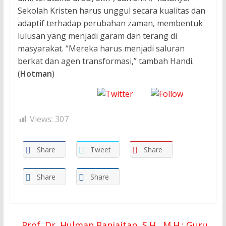
Sekolah Kristen harus unggul secara kualitas dan
adaptif terhadap perubahan zaman, membentuk
lulusan yang menjadi garam dan terang di
masyarakat. “Mereka harus menjadi saluran
berkat dan agen transformasi,” tambah Handi.
(
Hotman
)
Share on
Follow
Facebook
Tweet
us
Views:
307
Share
Tweet
Share
Share
Share
←
Prof. Dr. Hulman Panjaitan, S.H., M.H.: Guru