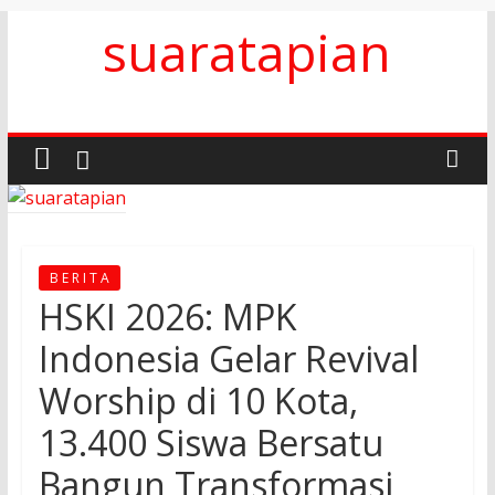
Skip
suaratapian
to
content
B E R I T A
HSKI 2026: MPK
Indonesia Gelar Revival
Worship di 10 Kota,
13.400 Siswa Bersatu
Bangun Transformasi