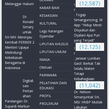
(12,587)
Melanggar Hukum
I
KABAR BAIK
r
. Togap
KESAKSIAN
Dr.
Simangunsong, M
Ronald
KULTURAL
App: “Hidup Mesti
Simanj
Disyukuri dan
Lagu Karangan
untak
Dijalani Apa Pun
Djaendar
SH MH: Meninjau
yang Terjadi”
Kembali PERBER 2
LIPUTAN KHUSUS
(12,125)
Menteri: Upaya
I
LIPUTAN UMUM
Melindungi
r
Kebebasan
. Janwar Lumban
NIAGA
Beragama di
Gaol: Berkat Tak
Obituari
Indonesia
Selalu Materi
Tetapi
PARIWARA
Kebahagiaan
Digitali
PELATIHAN DAN
(11,042)
sasi
EDUKASI
Pertan
Dr. Nelson
PROFIL
ahan:
Simanjuntak SH,
Pandangan Dr.
MSi: HKBP Mutlak
PROLEKUM
Supardi Marbun
Lakukan