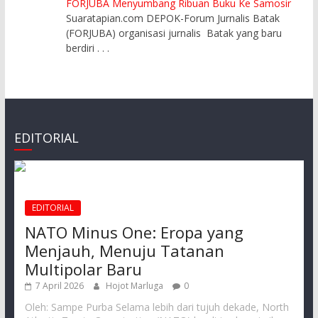
FORJUBA Menyumbang Ribuan Buku Ke Samosir
Suaratapian.com DEPOK-Forum Jurnalis Batak
(FORJUBA) organisasi jurnalis Batak yang baru
berdiri
. . .
EDITORIAL
EDITORIAL
NATO Minus One: Eropa yang
Menjauh, Menuju Tatanan
Multipolar Baru
7 April 2026
Hojot Marluga
0
Oleh: Sampe Purba Selama lebih dari tujuh dekade, North