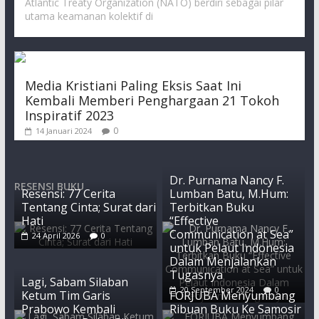
Atlantic Treaty Organization (NATO) berdiri sebagai pilar
utama keamanan kolektif di
Media Kristiani Paling Eksis Saat Ini
Kembali Memberi Penghargaan 21 Tokoh
Inspiratif 2023
0
14 Januari 2024
Dr. Purnama Nancy F.
RESENSI BUKU
Resensi: 77 Cerita
Lumban Batu, M.Hum:
Tentang Cinta; Surat dari
Terbitkan Buku
Hati
“Effective
Communication at Sea”
24 April 2026
0
untuk Pelaut Indonesia
Dalam Menjalankan
Tugasnya
Lagi, Sabam Silaban
20 September 2024
0
Ketum Tim Garis
FORJUBA Menyumbang
Prabowo Kembali
Ribuan Buku Ke Samosir