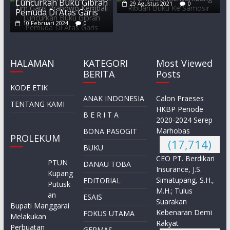
Luncurkan Buku Gibran
29 Agustus 2021
0
Pemuda Di Atas Garis
10 Februari 2024
0
HALAMAN
KATEGORI
Most Viewed
BERITA
Posts
KODE ETIK
ANAK INDONESIA
Calon Praeses
TENTANG KAMI
HKBP Periode
B E R I T A
2020-2024 Serep
Marhobas
BONA PASOGIT
PROLEKUM
(17,714)
BUKU
CEO PT. Berdikari
PTUN
DANAU TOBA
Insurance, J.S.
Kupang
Simatupang, S.H.,
EDITORIAL
Putusk
M.H.; Tulus
an
ESAIS
Suarakan
Bupati Manggarai
Kebenaran Demi
FOKUS UTAMA
Melakukan
Rakyat
Perbuatan
GERMAS