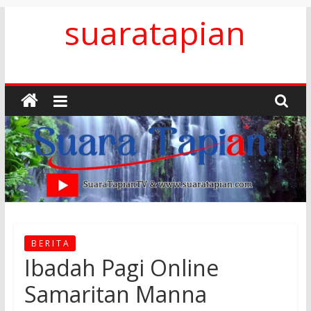
Skip
suaratapian
to
content
B E R I T A
Ibadah Pagi Online
Samaritan Manna