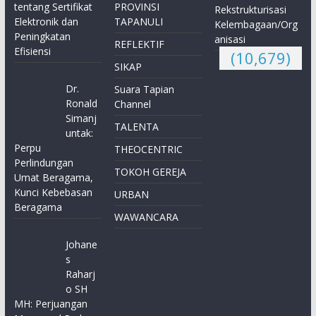
tentang Sertifikat
PROVINSI
Rekstrukturisasi
Elektronik dan
TAPANULI
Kelembagaan/Org
Peningkatan
anisasi
REFLEKTIF
Efisiensi
(10,679)
SIKAP
Dr.
Suara Tapian
Ronald
Channel
Simanj
TALENTA
untak:
Perpu
THEOCENTRIC
Perlindungan
TOKOH GEREJA
Umat Beragama,
Kunci Kebebasan
URBAN
Beragama
WAWANCARA
Johane
s
Raharj
o SH
MH: Perjuangan