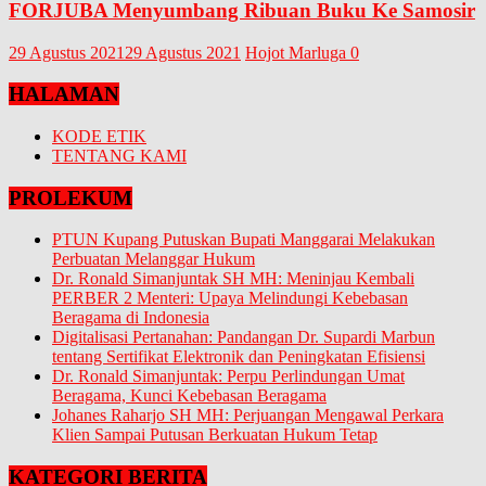
FORJUBA Menyumbang Ribuan Buku Ke Samosir
29 Agustus 2021
29 Agustus 2021
Hojot Marluga
0
HALAMAN
KODE ETIK
TENTANG KAMI
PROLEKUM
PTUN Kupang Putuskan Bupati Manggarai Melakukan
Perbuatan Melanggar Hukum
Dr. Ronald Simanjuntak SH MH: Meninjau Kembali
PERBER 2 Menteri: Upaya Melindungi Kebebasan
Beragama di Indonesia
Digitalisasi Pertanahan: Pandangan Dr. Supardi Marbun
tentang Sertifikat Elektronik dan Peningkatan Efisiensi
Dr. Ronald Simanjuntak: Perpu Perlindungan Umat
Beragama, Kunci Kebebasan Beragama
Johanes Raharjo SH MH: Perjuangan Mengawal Perkara
Klien Sampai Putusan Berkuatan Hukum Tetap
KATEGORI BERITA