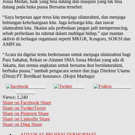
Josua Medan, baik yang bisa datang dan maupun yang tak bisa
datang pada buka puasa Bersama tersebut.
“Saya berpesan agar terus kita menjaga silaturahmi, dan menjaga
hubungan kekeluargaan kita. Jaga keluarga kita, dan rawat
silaturahmi kita. Jikalau ada perbedaan jangan jadi memperuncing,
sebab perbedaan itu rahmat dalam mahligai hidup,” ujar mantan
aktivis di berbagai organisasi seperti MKGR, Kosgoro, SOKSI dan
AMPI ini.
“Acara ini digelar tentu berkenanan untuk menjaga silaturahmi bagi
Para Sahabat, Rekan se-Alumni SMA Josua Medan yang ada di
Jakarta, dan semua angkatan untuk bersama ikut bersilaturahmi,
berbuka puasa,” tambah pengacara senior dan juga Direktur Utama
(Dirut) PT Berdikari Insurance. (Hojot Marluga)
Share on
Tweet
Follow us
Facebook
Views:
1,240
Share on Facebook
Share
Share on Twitter
Tweet
Share on Pinterest
Share
Share on LinkedIn
Share
Share on Digg
Share
←
ADVOKAT PROFESI TERHORMAT