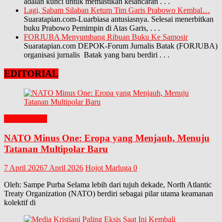
adalah kunci untuk memastikan kelancaran
. . .
Lagi, Sabam Silaban Ketum Tim Garis Prabowo Kembal…
Suaratapian.com-Luarbiasa antusiasnya. Selesai menerbitkan
buku Prabowo Pemimpin di Atas Garis,
. . .
FORJUBA Menyumbang Ribuan Buku Ke Samosir
Suaratapian.com DEPOK-Forum Jurnalis Batak (FORJUBA)
organisasi jurnalis Batak yang baru berdiri
. . .
EDITORIAL
EDITORIAL
NATO Minus One: Eropa yang Menjauh, Menuju
Tatanan Multipolar Baru
7 April 2026
7 April 2026
Hojot Marluga
0
Oleh: Sampe Purba Selama lebih dari tujuh dekade, North Atlantic
Treaty Organization (NATO) berdiri sebagai pilar utama keamanan
kolektif di