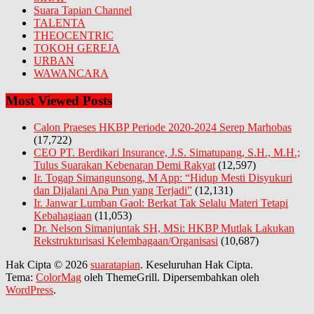
Suara Tapian Channel
TALENTA
THEOCENTRIC
TOKOH GEREJA
URBAN
WAWANCARA
Most Viewed Posts
Calon Praeses HKBP Periode 2020-2024 Serep Marhobas
(17,722)
CEO PT. Berdikari Insurance, J.S. Simatupang, S.H., M.H.;
Tulus Suarakan Kebenaran Demi Rakyat
(12,597)
Ir. Togap Simangunsong, M App: “Hidup Mesti Disyukuri
dan Dijalani Apa Pun yang Terjadi”
(12,131)
Ir. Janwar Lumban Gaol: Berkat Tak Selalu Materi Tetapi
Kebahagiaan
(11,053)
Dr. Nelson Simanjuntak SH, MSi: HKBP Mutlak Lakukan
Rekstrukturisasi Kelembagaan/Organisasi
(10,687)
Hak Cipta © 2026
suaratapian
. Keseluruhan Hak Cipta.
Tema:
ColorMag
oleh ThemeGrill. Dipersembahkan oleh
WordPress
.