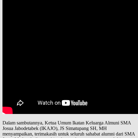
Dalam sambutannya, Ketua Umum Ikatan Keluarga Almuni SMA
Josua Jabodetabek (IKAJO), JS Simatupang SH, MH
menyampaikan, terimakasih untuk seluruh sahabat alumni dari SMA