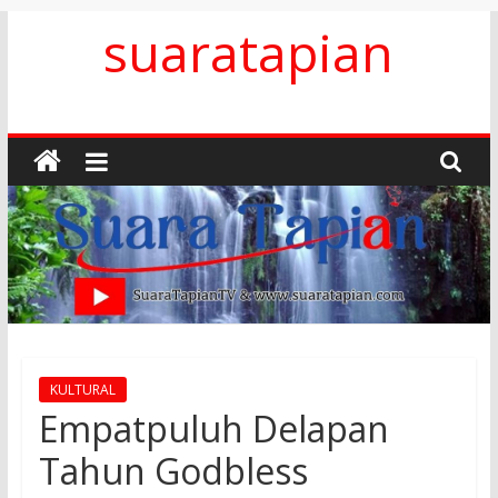
Skip
suaratapian
to
content
KULTURAL
Empatpuluh Delapan
Tahun Godbless