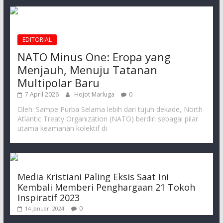
EDITORIAL
NATO Minus One: Eropa yang
Menjauh, Menuju Tatanan
Multipolar Baru
7 April 2026
Hojot Marluga
0
Oleh: Sampe Purba Selama lebih dari tujuh dekade, North
Atlantic Treaty Organization (NATO) berdiri sebagai pilar
utama keamanan kolektif di
Media Kristiani Paling Eksis Saat Ini
Kembali Memberi Penghargaan 21 Tokoh
Inspiratif 2023
0
14 Januari 2024