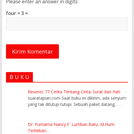
Please enter an answer in digits:
four × 3 =
B U K U
Resensi: 77 Cerita Tentang Cinta; Surat dari Hati
suaratapian.com-Saat buku ini dikirim, ada senyum
yang tak ditutup-tutupi. Sebuah paket datang,
. . .
Dr. Purnama Nancy F. Lumban Batu, M.Hum:
Terbitkan…