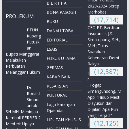
B E R I T A
2020-2024 Serep
Marhobas
BONA PASOGIT
PROLEKUM
(17,714)
BUKU
CEO PT. Berdikari
PTUN
DANAU TOBA
Insurance, J.S.
Kupang
Simatupang, S.H.,
EDITORIAL
Putusk
M.H.; Tulus
an
ESAIS
Suarakan
Bupati Manggarai
Kebenaran Demi
FOKUS UTAMA
Melakukan
Rakyat
Perbuatan
GERMAS
(12,587)
Melanggar Hukum
I
KABAR BAIK
r
. Togap
KESAKSIAN
Dr.
Simangunsong, M
Ronald
KULTURAL
App: “Hidup Mesti
Simanj
Disyukuri dan
Lagu Karangan
untak
Dijalani Apa Pun
Djaendar
SH MH: Meninjau
yang Terjadi”
Kembali PERBER 2
LIPUTAN KHUSUS
(12,125)
Menteri: Upaya
I
LIPUTAN UMUM