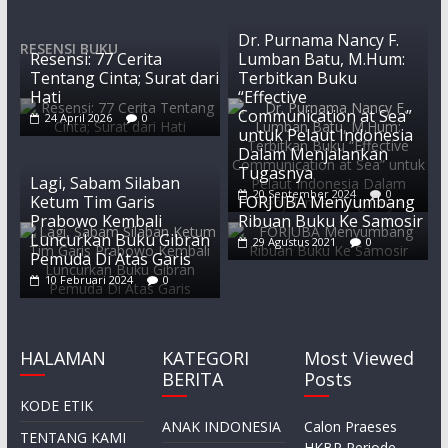
Dr. Purnama Nancy F.
RESENSI BUKU
Resensi: 77 Cerita
Lumban Batu, M.Hum:
Tentang Cinta; Surat dari
Terbitkan Buku
Hati
“Effective
Communication at Sea”
24 April 2026
0
untuk Pelaut Indonesia
Dalam Menjalankan
Tugasnya
Lagi, Sabam Silaban
20 September 2024
0
Ketum Tim Garis
FORJUBA Menyumbang
Prabowo Kembali
Ribuan Buku Ke Samosir
Luncurkan Buku Gibran
29 Agustus 2021
0
Pemuda Di Atas Garis
10 Februari 2024
0
HALAMAN
KATEGORI
Most Viewed
BERITA
Posts
KODE ETIK
ANAK INDONESIA
Calon Praeses
TENTANG KAMI
HKBP Periode