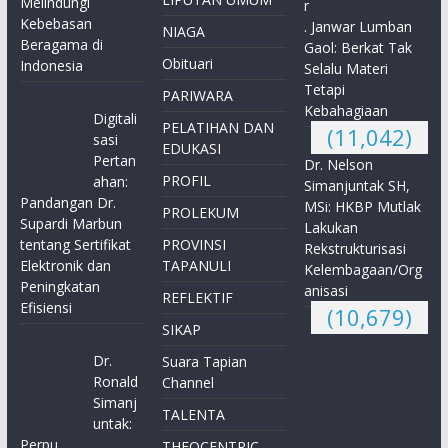
Melindungi
r
Kebebasan
. Janwar Lumban
NIAGA
Beragama di
Gaol: Berkat Tak
Obituari
Indonesia
Selalu Materi
Tetapi
PARIWARA
Kebahagiaan
Digitali
PELATIHAN DAN
(11,042)
sasi
EDUKASI
Pertan
Dr. Nelson
PROFIL
ahan:
Simanjuntak SH,
Pandangan Dr.
MSi: HKBP Mutlak
PROLEKUM
Supardi Marbun
Lakukan
tentang Sertifikat
PROVINSI
Rekstrukturisasi
Elektronik dan
TAPANULI
Kelembagaan/Org
Peningkatan
anisasi
REFLEKTIF
Efisiensi
(10,679)
SIKAP
Dr.
Suara Tapian
Ronald
Channel
Simanj
TALENTA
untak:
Perpu
THEOCENTRIC