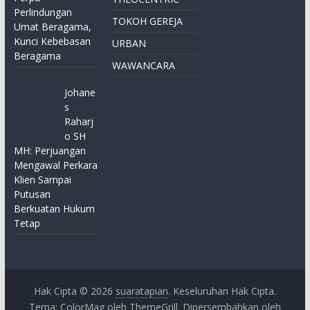
Perlindungan
TOKOH GEREJA
Umat Beragama,
Kunci Kebebasan
URBAN
Beragama
WAWANCARA
Johane
s
Raharj
o SH
MH: Perjuangan
Mengawal Perkara
Klien Sampai
Putusan
Berkuatan Hukum
Tetap
Hak Cipta © 2026
suaratapian
. Keseluruhan Hak Cipta.
Tema:
ColorMag
oleh ThemeGrill. Dipersembahkan oleh