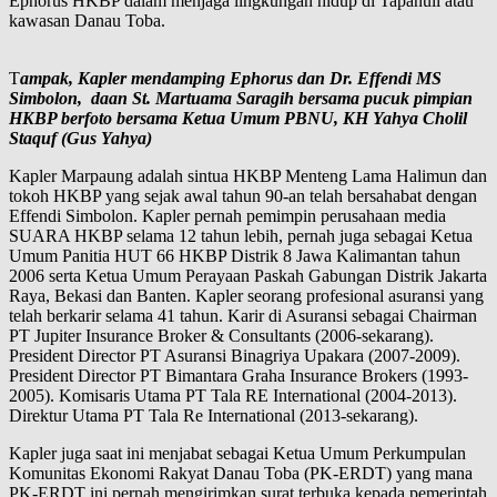
Ephorus HKBP dalam menjaga lingkungan hidup di Tapanuli atau
kawasan Danau Toba.
T
ampak, Kapler mendamping Ephorus dan Dr. Effendi MS
Simbolon, daan St. Martuama Saragih bersama pucuk pimpian
HKBP berfoto bersama Ketua Umum PBNU, KH Yahya Cholil
Staquf (Gus Yahya)
Kapler Marpaung adalah sintua HKBP Menteng Lama Halimun dan
tokoh HKBP yang sejak awal tahun 90-an telah bersahabat dengan
Effendi Simbolon. Kapler pernah pemimpin perusahaan media
SUARA HKBP selama 12 tahun lebih, pernah juga sebagai Ketua
Umum Panitia HUT 66 HKBP Distrik 8 Jawa Kalimantan tahun
2006 serta Ketua Umum Perayaan Paskah Gabungan Distrik Jakarta
Raya, Bekasi dan Banten. Kapler seorang profesional asuransi yang
telah berkarir selama 41 tahun. Karir di Asuransi sebagai Chairman
PT Jupiter Insurance Broker & Consultants (2006-sekarang).
President Director PT Asuransi Binagriya Upakara (2007-2009).
President Director PT Bimantara Graha Insurance Brokers (1993-
2005). Komisaris Utama PT Tala RE International (2004-2013).
Direktur Utama PT Tala Re International (2013-sekarang).
Kapler juga saat ini menjabat sebagai Ketua Umum Perkumpulan
Komunitas Ekonomi Rakyat Danau Toba (PK-ERDT) yang mana
PK-ERDT ini pernah mengirimkan surat terbuka kepada pemerintah