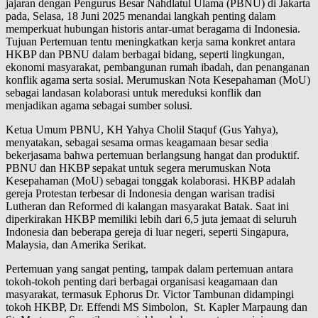
jajaran dengan Pengurus Besar Nahdlatul Ulama (PBNU) di Jakarta
pada, Selasa, 18 Juni 2025 menandai langkah penting dalam
memperkuat hubungan historis antar-umat beragama di Indonesia.
Tujuan Pertemuan tentu meningkatkan kerja sama konkret antara
HKBP dan PBNU dalam berbagai bidang, seperti lingkungan,
ekonomi masyarakat, pembangunan rumah ibadah, dan penanganan
konflik agama serta sosial. Merumuskan Nota Kesepahaman (MoU)
sebagai landasan kolaborasi untuk mereduksi konflik dan
menjadikan agama sebagai sumber solusi.
Ketua Umum PBNU, KH Yahya Cholil Staquf (Gus Yahya),
menyatakan, sebagai sesama ormas keagamaan besar sedia
bekerjasama bahwa pertemuan berlangsung hangat dan produktif.
PBNU dan HKBP sepakat untuk segera merumuskan Nota
Kesepahaman (MoU) sebagai tonggak kolaborasi. HKBP adalah
gereja Protestan terbesar di Indonesia dengan warisan tradisi
Lutheran dan Reformed di kalangan masyarakat Batak. Saat ini
diperkirakan HKBP memiliki lebih dari 6,5 juta jemaat di seluruh
Indonesia dan beberapa gereja di luar negeri, seperti Singapura,
Malaysia, dan Amerika Serikat.
Pertemuan yang sangat penting, tampak dalam pertemuan antara
tokoh-tokoh penting dari berbagai organisasi keagamaan dan
masyarakat, termasuk Ephorus Dr. Victor Tambunan didampingi
tokoh HKBP, Dr. Effendi MS Simbolon, St. Kapler Marpaung dan