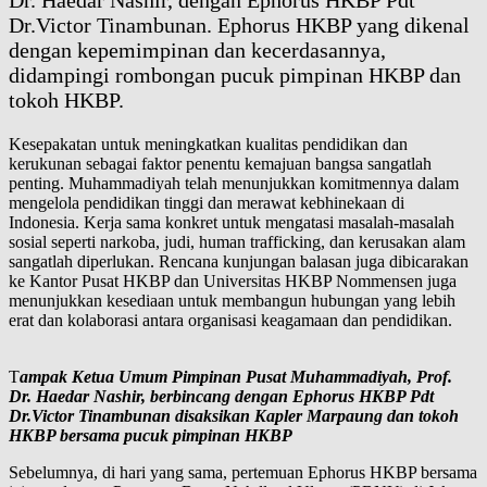
Dr. Haedar Nashir, dengan Ephorus HKBP Pdt
Dr.Victor Tinambunan. Ephorus HKBP yang dikenal
dengan kepemimpinan dan kecerdasannya,
didampingi rombongan pucuk pimpinan HKBP dan
tokoh HKBP.
Kesepakatan untuk meningkatkan kualitas pendidikan dan
kerukunan sebagai faktor penentu kemajuan bangsa sangatlah
penting. Muhammadiyah telah menunjukkan komitmennya dalam
mengelola pendidikan tinggi dan merawat kebhinekaan di
Indonesia. Kerja sama konkret untuk mengatasi masalah-masalah
sosial seperti narkoba, judi, human trafficking, dan kerusakan alam
sangatlah diperlukan. Rencana kunjungan balasan juga dibicarakan
ke Kantor Pusat HKBP dan Universitas HKBP Nommensen juga
menunjukkan kesediaan untuk membangun hubungan yang lebih
erat dan kolaborasi antara organisasi keagamaan dan pendidikan.
T
ampak Ketua Umum Pimpinan Pusat Muhammadiyah, Prof.
Dr. Haedar Nashir, berbincang dengan Ephorus HKBP Pdt
Dr.Victor Tinambunan disaksikan Kapler Marpaung dan tokoh
HKBP bersama pucuk pimpinan HKBP
Sebelumnya, di hari yang sama, pertemuan Ephorus HKBP bersama