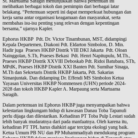
St. Martuama Saragih menunjukkan bahwa pertemuan ini
melibatkan berbagai tokoh dan pemimpin dari berbagai latar
belakang. “Pertemuan seperti ini dapat memperkuat hubungan dan
kerja sama antar organisasi keagamaan dan masyarakat, serta
membahas isu-isu penting yang relevan dengan kepentingan
bersama,” ujarnya Kapler.
Ephorus HKBP Pdt. Dr. Victor Tinambunan, MST, didampingi
Kepala Departemen, Diakoni Pdt. Eldarton Simbolon, D. Min.
Hadir juga Praeses HKBP Distrik VIII DKI Jakarta Pdt. Oloan
Nainggolan, S.Th, Praeses Bekasi Pdt. Henri Napitupulu, M.Th.,
Praeses HKBP Distrik XXVIII Deboskab Pdt. Ridoi Batubara, STh,
MPdK, Praeses HKBP Distrik XXI Banten Pdt. Sumihar Sinaga,
M.Th dan Sekretaris Distrik HKBP Jakarta, Pdt. Sakarias
Simanjuntak. Dan didamping Dr. Effendi MS Simbolon Ketua
Yayasan Universitas HKBP Nommensen (UHN) periode 2024-
2028 dan tokoh HKBP Kapler A. Marpaung serta Martuama
Saragih.
Dalam pertemuan ini Ephorus HKBP juga menyampaikan bahwa
kelestarian lingkungam hidup di kawasan Danau Toba Tapanuli
perlu dijaga dan dilestarikan. Kehadiran PT Toba Pulp Lestari sudah
lebih banyak mudaratnya dari pada manfaatnya. Oleh karena itu,
kehadiran PT TPL harus diahkiri agar tercipta ekologi yang baik.
Ketua Umum PB NU dan PP Muhammadiyah mendukung program