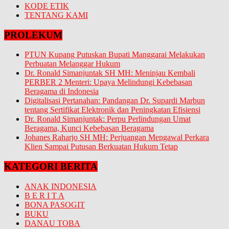
KODE ETIK
TENTANG KAMI
PROLEKUM
PTUN Kupang Putuskan Bupati Manggarai Melakukan
Perbuatan Melanggar Hukum
Dr. Ronald Simanjuntak SH MH: Meninjau Kembali
PERBER 2 Menteri: Upaya Melindungi Kebebasan
Beragama di Indonesia
Digitalisasi Pertanahan: Pandangan Dr. Supardi Marbun
tentang Sertifikat Elektronik dan Peningkatan Efisiensi
Dr. Ronald Simanjuntak: Perpu Perlindungan Umat
Beragama, Kunci Kebebasan Beragama
Johanes Raharjo SH MH: Perjuangan Mengawal Perkara
Klien Sampai Putusan Berkuatan Hukum Tetap
KATEGORI BERITA
ANAK INDONESIA
B E R I T A
BONA PASOGIT
BUKU
DANAU TOBA