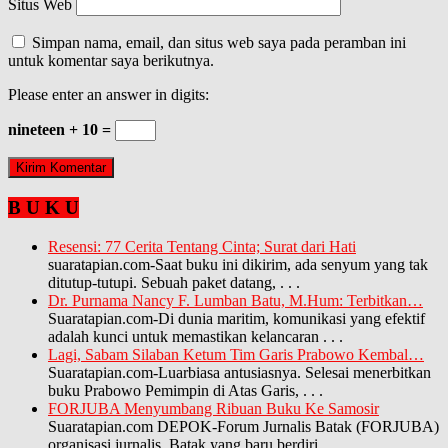
Situs Web
Simpan nama, email, dan situs web saya pada peramban ini
untuk komentar saya berikutnya.
Please enter an answer in digits:
nineteen + 10 =
B U K U
Resensi: 77 Cerita Tentang Cinta; Surat dari Hati
suaratapian.com-Saat buku ini dikirim, ada senyum yang tak
ditutup-tutupi. Sebuah paket datang,
. . .
Dr. Purnama Nancy F. Lumban Batu, M.Hum: Terbitkan…
Suaratapian.com-Di dunia maritim, komunikasi yang efektif
adalah kunci untuk memastikan kelancaran
. . .
Lagi, Sabam Silaban Ketum Tim Garis Prabowo Kembal…
Suaratapian.com-Luarbiasa antusiasnya. Selesai menerbitkan
buku Prabowo Pemimpin di Atas Garis,
. . .
FORJUBA Menyumbang Ribuan Buku Ke Samosir
Suaratapian.com DEPOK-Forum Jurnalis Batak (FORJUBA)
organisasi jurnalis Batak yang baru berdiri
. . .