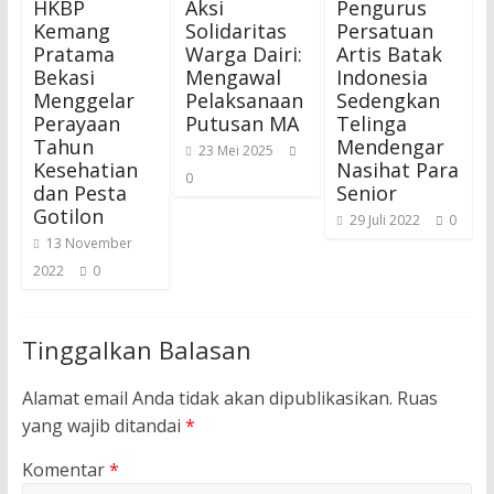
HKBP
Aksi
Pengurus
Kemang
Solidaritas
Persatuan
Pratama
Warga Dairi:
Artis Batak
Bekasi
Mengawal
Indonesia
Menggelar
Pelaksanaan
Sedengkan
Perayaan
Putusan MA
Telinga
Tahun
Mendengar
23 Mei 2025
Kesehatian
Nasihat Para
0
dan Pesta
Senior
Gotilon
29 Juli 2022
0
13 November
2022
0
Tinggalkan Balasan
Alamat email Anda tidak akan dipublikasikan.
Ruas
yang wajib ditandai
*
Komentar
*