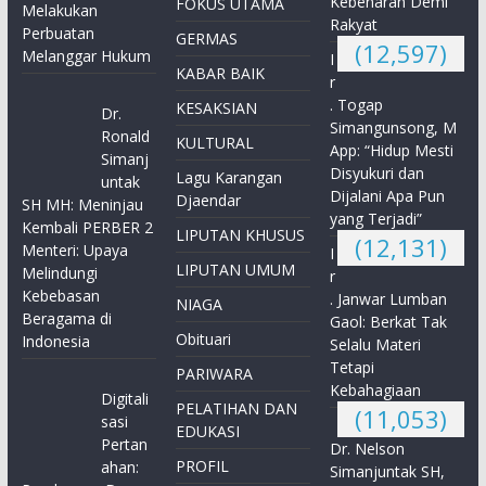
Kebenaran Demi
FOKUS UTAMA
Melakukan
Rakyat
Perbuatan
GERMAS
(12,597)
Melanggar Hukum
I
KABAR BAIK
r
. Togap
KESAKSIAN
Dr.
Simangunsong, M
Ronald
KULTURAL
App: “Hidup Mesti
Simanj
Disyukuri dan
Lagu Karangan
untak
Dijalani Apa Pun
Djaendar
SH MH: Meninjau
yang Terjadi”
Kembali PERBER 2
LIPUTAN KHUSUS
(12,131)
Menteri: Upaya
I
LIPUTAN UMUM
Melindungi
r
Kebebasan
. Janwar Lumban
NIAGA
Beragama di
Gaol: Berkat Tak
Obituari
Indonesia
Selalu Materi
Tetapi
PARIWARA
Kebahagiaan
Digitali
PELATIHAN DAN
(11,053)
sasi
EDUKASI
Pertan
Dr. Nelson
PROFIL
ahan:
Simanjuntak SH,