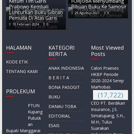
Ketum Tim Garis
FORJUBA Menyumbang
Prabowo Kembali
Ribuan Buku Ke Samosir
Luncurkan Buku Gibran
29 Agustus 2021
0
Pemuda Di Atas Garis
10 Februari 2024
0
HALAMAN
KATEGORI
Most Viewed
BERITA
Posts
KODE ETIK
ANAK INDONESIA
Calon Praeses
TENTANG KAMI
HKBP Periode
B E R I T A
2020-2024 Serep
Marhobas
BONA PASOGIT
PROLEKUM
(17,722)
BUKU
CEO PT. Berdikari
PTUN
DANAU TOBA
Insurance, J.S.
Kupang
Simatupang, S.H.,
EDITORIAL
Putusk
M.H.; Tulus
an
ESAIS
Suarakan
Bupati Manggarai