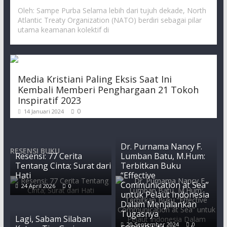
Oleh: Sampe Purba Selama lebih dari tujuh dekade, North
Atlantic Treaty Organization (NATO) berdiri sebagai pilar
utama keamanan kolektif di
Media Kristiani Paling Eksis Saat Ini
Kembali Memberi Penghargaan 21 Tokoh
Inspiratif 2023
0
14 Januari 2024
Dr. Purnama Nancy F.
RESENSI BUKU
Resensi: 77 Cerita
Lumban Batu, M.Hum:
Tentang Cinta; Surat dari
Terbitkan Buku
Hati
“Effective
Communication at Sea”
24 April 2026
0
untuk Pelaut Indonesia
Dalam Menjalankan
Tugasnya
Lagi, Sabam Silaban
20 September 2024
0