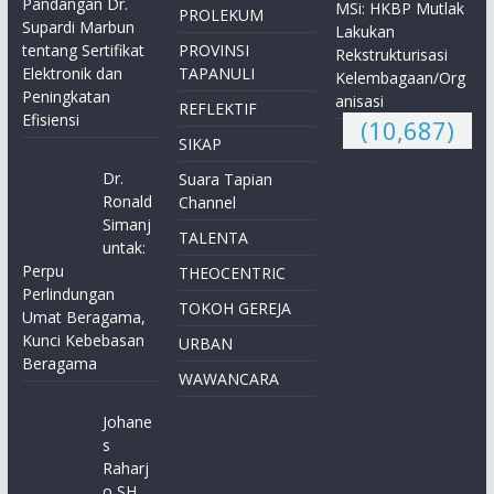
Pandangan Dr.
MSi: HKBP Mutlak
PROLEKUM
Supardi Marbun
Lakukan
tentang Sertifikat
PROVINSI
Rekstrukturisasi
Elektronik dan
TAPANULI
Kelembagaan/Org
Peningkatan
anisasi
REFLEKTIF
Efisiensi
(10,687)
SIKAP
Dr.
Suara Tapian
Ronald
Channel
Simanj
TALENTA
untak:
Perpu
THEOCENTRIC
Perlindungan
TOKOH GEREJA
Umat Beragama,
Kunci Kebebasan
URBAN
Beragama
WAWANCARA
Johane
s
Raharj
o SH