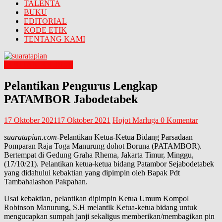
TALENTA
BUKU
EDITORIAL
KODE ETIK
TENTANG KAMI
LIPUTAN KHUSUS
Pelantikan Pengurus Lengkap
PATAMBOR Jabodetabek
17 Oktober 2021
17 Oktober 2021
Hojot Marluga
0 Komentar
suaratapian.com
-Pelantikan Ketua-Ketua Bidang Parsadaan
Pomparan Raja Toga Manurung dohot Boruna (PATAMBOR).
Bertempat di Gedung Graha Rhema, Jakarta Timur, Minggu,
(17/10/21). Pelantikan ketua-ketua bidang Patambor Sejabodetabek
yang didahului kebaktian yang dipimpin oleh Bapak Pdt
Tambahalashon Pakpahan.
Usai kebaktian, pelantikan dipimpin Ketua Umum Kompol
Robinson Manurung, S.H melantik Ketua-ketua bidang untuk
mengucapkan sumpah janji sekaligus memberikan/membagikan pin