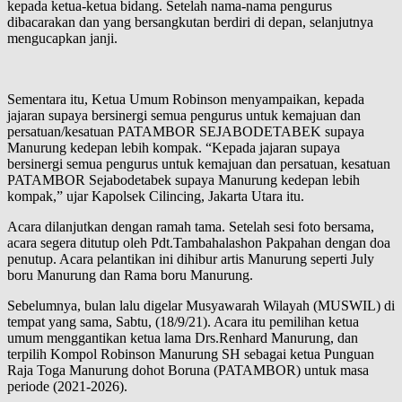
kepada ketua-ketua bidang. Setelah nama-nama pengurus
dibacarakan dan yang bersangkutan berdiri di depan, selanjutnya
mengucapkan janji.
Sementara itu, Ketua Umum Robinson menyampaikan, kepada
jajaran supaya bersinergi semua pengurus untuk kemajuan dan
persatuan/kesatuan PATAMBOR SEJABODETABEK supaya
Manurung kedepan lebih kompak. “Kepada jajaran supaya
bersinergi semua pengurus untuk kemajuan dan persatuan, kesatuan
PATAMBOR Sejabodetabek supaya Manurung kedepan lebih
kompak,” ujar Kapolsek Cilincing, Jakarta Utara itu.
Acara dilanjutkan dengan ramah tama. Setelah sesi foto bersama,
acara segera ditutup oleh Pdt.Tambahalashon Pakpahan dengan doa
penutup. Acara pelantikan ini dihibur artis Manurung seperti July
boru Manurung dan Rama boru Manurung.
Sebelumnya, bulan lalu digelar Musyawarah Wilayah (MUSWIL) di
tempat yang sama, Sabtu, (18/9/21). Acara itu pemilihan ketua
umum menggantikan ketua lama Drs.Renhard Manurung, dan
terpilih Kompol Robinson Manurung SH sebagai ketua Punguan
Raja Toga Manurung dohot Boruna (PATAMBOR) untuk masa
periode (2021-2026).