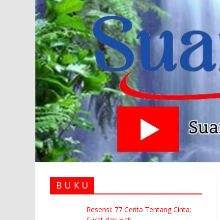
B U K U
Resensi: 77 Cerita Tentang Cinta;
Surat dari Hati