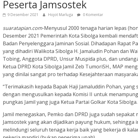
Peserta Jamsostek
9 Desember 2021
Hojot Marluga
0 Komentar
suaratapian.com
-Menyusul 2000 tenaga harian lepas (hon
Desember 2021 Pemerintah Kota Sibolga kembali mendaft
Badan Penyelenggara Jaminan Sosial. Dihadapan Rapat Pa
yang dihadiri Walikota Sibolga H. Jamaludin Pohan dan W
Tobing, Anggota DPRD, Unsur Muspida plus, dan undangan 
Ketua DPRD Kota Sibolga Jamil Zeb TumoriSH., MAP men
yang dinilai sangat pro terhadap Kesejahteraan masyaraka
“Terimakasih kepada Bapak Haji Jamaluddin Pohan, yang s
dengan mengusulkan kepada Komisi II untuk menampung i
pungkas Jamil yang juga Ketua Partai Golkar Kota Sibolga.
Jamil menegaskan, Pemko dan DPRD juga sudah sepakat m
Jamsostek yang akan dijadikan payung hukum, sehingga 
melindungi seluruh tenaga kerja baik yang bekerja di ka
pekerja mandiri (bukan penerima upah).