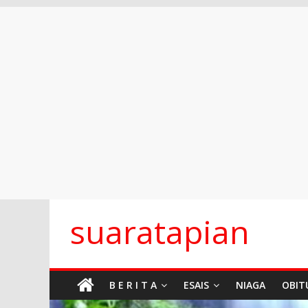
Skip
suaratapian
to
content
B E R I T A
ESAIS
NIAGA
OBIT