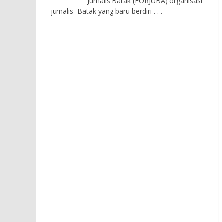
Jurnalis Batak (FORJUBA) organisasi
jurnalis Batak yang baru berdiri
. . .