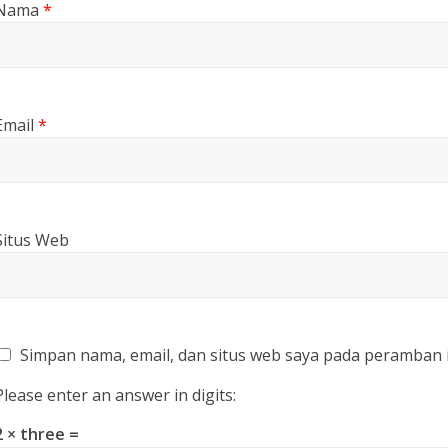
Nama
*
Email
*
Situs Web
Simpan nama, email, dan situs web saya pada peramban 
Please enter an answer in digits:
2 × three =