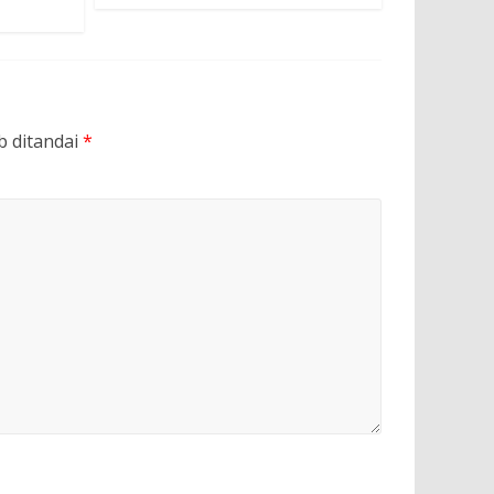
b ditandai
*