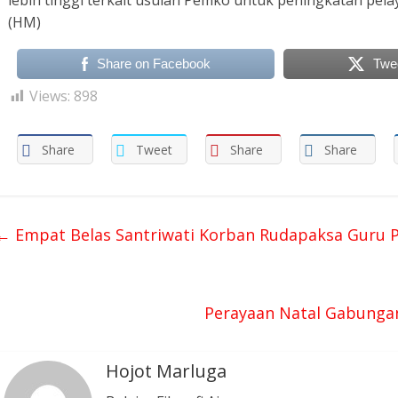
lebih tinggi terkait usulan Pemko untuk peningkatan pel
(HM)
Share on Facebook
Twe
Views:
898
Share
Tweet
Share
Share
←
Empat Belas Santriwati Korban Rudapaksa Guru 
Perayaan Natal Gabungan
Hojot Marluga