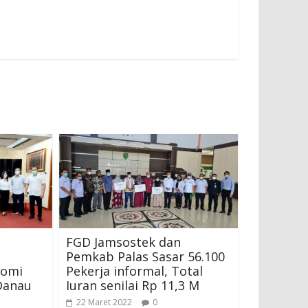
FGD Jamsostek dan
Pemkab Palas Sasar 56.100
nomi
Pekerja informal, Total
 Danau
Iuran senilai Rp 11,3 M
22 Maret 2022
0