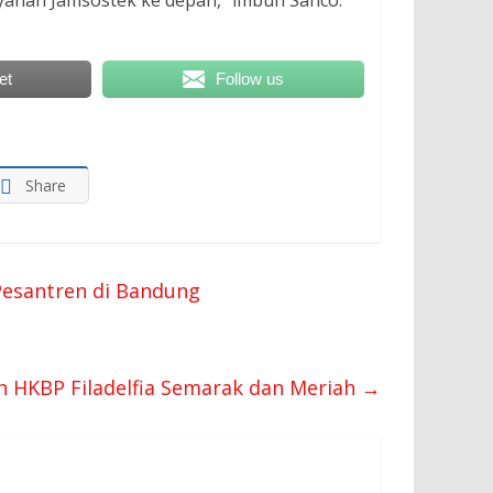
ayanan Jamsostek ke depan,” imbuh Sanco.
et
Follow us
Share
Pesantren di Bandung
 HKBP Filadelfia Semarak dan Meriah
→