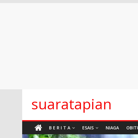
Skip
suaratapian
to
content
B E R I T A
ESAIS
NIAGA
OBIT