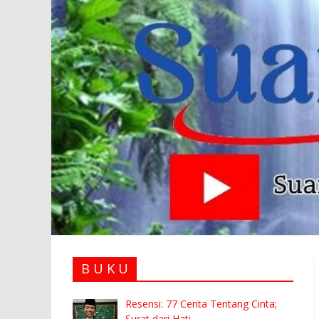
B U K U
Resensi: 77 Cerita Tentang Cinta;
Surat dari Hati