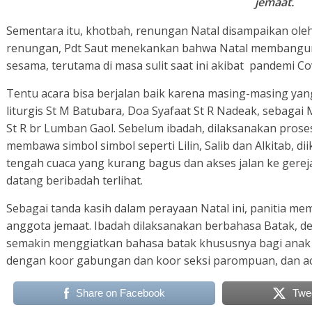
jemaat.
Sementara itu, khotbah, renungan Natal disampaikan ole
renungan, Pdt Saut menekankan bahwa Natal membangu
sesama, terutama di masa sulit saat ini akibat pandemi Co
Tentu acara bisa berjalan baik karena masing-masing ya
liturgis St M Batubara, Doa Syafaat St R Nadeak, sebaga
St R br Lumban Gaol. Sebelum ibadah, dilaksanakan pros
membawa simbol simbol seperti Lilin, Salib dan Alkitab, dii
tengah cuaca yang kurang bagus dan akses jalan ke gere
datang beribadah terlihat.
Sebagai tanda kasih dalam perayaan Natal ini, panitia me
anggota jemaat. Ibadah dilaksanakan berbahasa Batak, dem
semakin menggiatkan bahasa batak khususnya bagi anak a
dengan koor gabungan dan koor seksi parompuan, dan ac
Share on Facebook
Twe