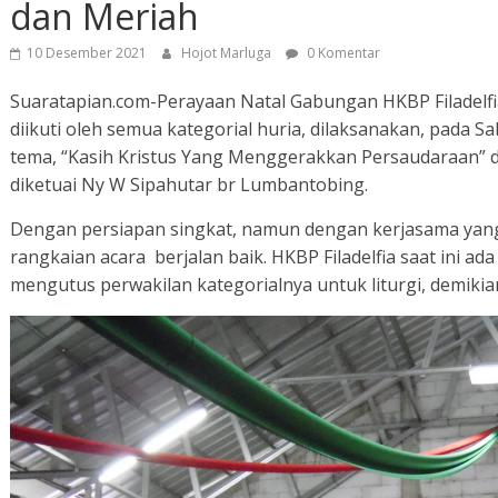
dan Meriah
10 Desember 2021
Hojot Marluga
0 Komentar
Suaratapian.com-Perayaan Natal Gabungan HKBP Filadelfia
diikuti oleh semua kategorial huria, dilaksanakan, pada S
tema, “Kasih Kristus Yang Menggerakkan Persaudaraan” dia
diketuai Ny W Sipahutar br Lumbantobing.
Dengan persiapan singkat, namun dengan kerjasama yang 
rangkaian acara berjalan baik. HKBP Filadelfia saat ini ad
mengutus perwakilan kategorialnya untuk liturgi, demikia