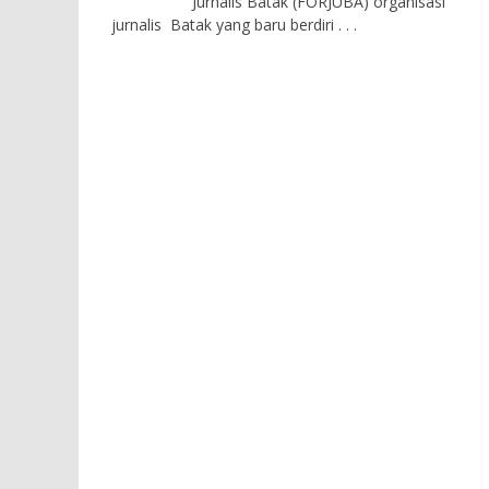
Jurnalis Batak (FORJUBA) organisasi
jurnalis Batak yang baru berdiri
. . .