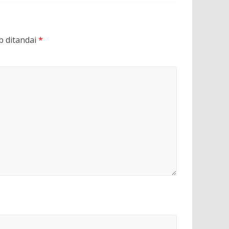
b ditandai
*